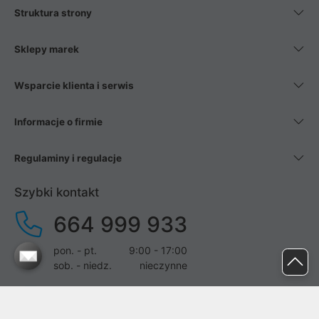
Struktura strony
Sklepy marek
Wsparcie klienta i serwis
Informacje o firmie
Regulaminy i regulacje
Szybki kontakt
664 999 933
pon. - pt.
9:00 - 17:00
sob. - niedz.
nieczynne
pomoc@proline.pl