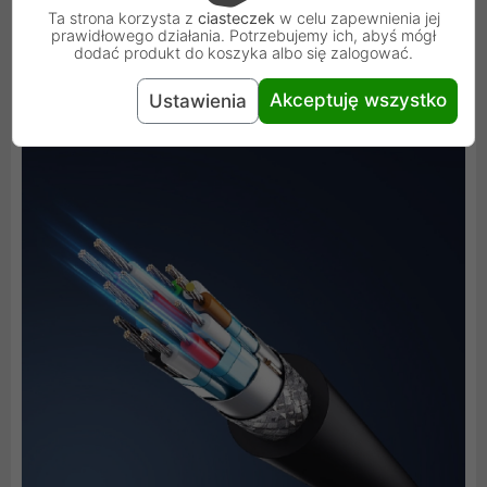
Tworzywo ABS jest nie tylko estetyczne, ale też
Ta strona korzysta z
ciasteczek
w celu zapewnienia jej
prawidłowego działania. Potrzebujemy ich, abyś mógł
wytrzymałe. Wielowarstwowa budowa gwarantuje
dodać produkt do koszyka albo się zalogować.
stabilny transfer danych.
Akceptuję wszystko
Ustawienia