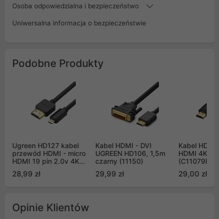
Osoba odpowiedzialna i bezpieczeństwo
Uniwersalna informacja o bezpieczeństwie
Podobne Produkty
Ugreen HD127 kabel
Kabel HDMI - DVI
Kabel HDMI 
przewód HDMI - micro
UGREEN HD106, 1,5m
HDMI 4K 5
HDMI 19 pin 2.0v 4K
czarny (11150)
(C11079BK-
60Hz 30AWG 3m -
28,99 zł
29,99 zł
29,00 zł
czarny (30104)
Opinie Klientów