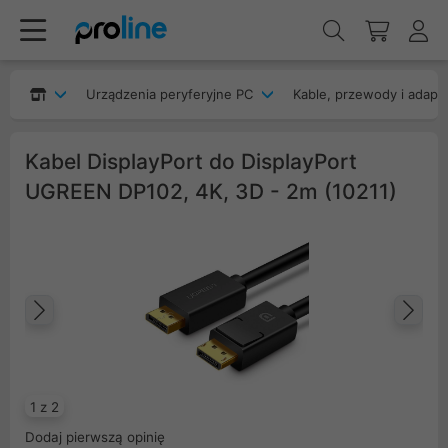
Urządzenia peryferyjne PC
Kable, przewody i adapt
Kabel DisplayPort do DisplayPort
UGREEN DP102, 4K, 3D - 2m (10211)
Poprzedni
Na
1 z 2
Dodaj pierwszą opinię