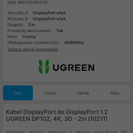
EAN: 6957303812110
Wtyczka A:
DisplayPort wtyk
Wtyczka B:
DisplayPort wtyk
Długość:
2 m
Przewody ekranowane:
Tak
Kolor:
Czarny
Obsługiwana rozdzielczość:
4K@60Hz
Zobacz więcej szczegółów
Opis
Cechy
Opinie
Raty
Kabel DisplayPort do DisplayPort 1.2
UGREEN DP102, 4K, 3D - 2m (10211)
Wysokiej jakości przewód z dwoma wtyczkami DP