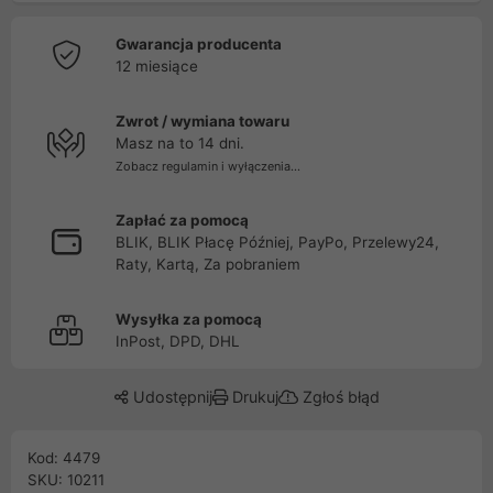
Gwarancja producenta
12 miesiące
Zwrot / wymiana towaru
Masz na to 14 dni.
Zobacz regulamin i wyłączenia...
Zapłać za pomocą
BLIK, BLIK Płacę Później, PayPo, Przelewy24,
Raty, Kartą, Za pobraniem
Wysyłka za pomocą
InPost, DPD, DHL
Udostępnij
Drukuj
Zgłoś błąd
Kod: 4479
SKU: 10211