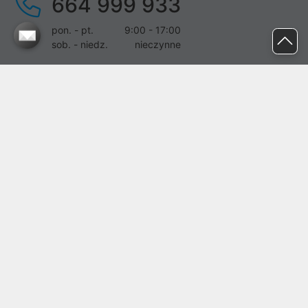
664 999 933
pon. - pt.
9:00 - 17:00
sob. - niedz.
nieczynne
pomoc@proline.pl
Dołącz do nas
Zgłoś błąd na stronie
Proline SA z siedzibą w Mirkowie (55-095), przy ul. Brzozowej 5,
wpisana do rejestru przedsiębiorców Krajowego Rejestru Sądowego
przez Sąd Rejonowy dla Wrocławia-Fabrycznej we Wrocławiu, VI
Wydział Gospodarczy Krajowego Rejestru Sądowego pod nr KRS:
0000282071, NIP: 8951898022, REGON: 020482041, BDO:
000437899. Kapitał zakładowy Spółki wynosi 500000,00 zł i został
on opłacony w całości.
© proline 1996 - 2026. Wszelkie prawa zastrzeżone.