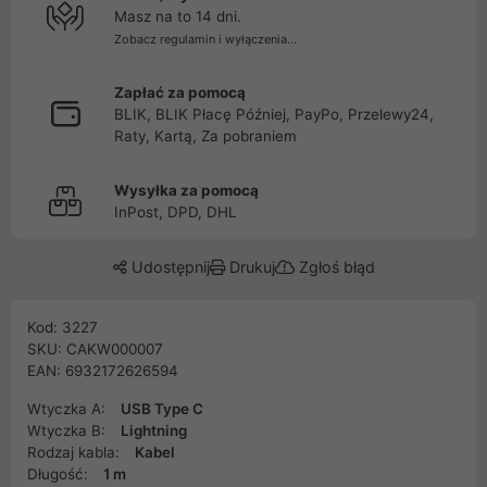
Masz na to 14 dni.
Zobacz regulamin i wyłączenia...
Zapłać za pomocą
BLIK, BLIK Płacę Później, PayPo, Przelewy24,
Raty, Kartą, Za pobraniem
Wysyłka za pomocą
InPost, DPD, DHL
Udostępnij
Drukuj
Zgłoś błąd
Kod: 3227
SKU: CAKW000007
EAN: 6932172626594
Wtyczka A:
USB Type C
Wtyczka B:
Lightning
Rodzaj kabla:
Kabel
Długość:
1 m