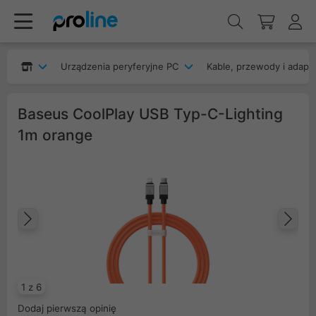
Urządzenia peryferyjne PC
Kable, przewody i adapt
Baseus CoolPlay USB Typ-C-Lighting
1m orange
Poprzedni
Na
1 z 6
Dodaj pierwszą opinię