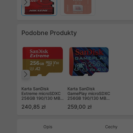
Poprzedni
Podobne Produkty
Poprzedni
Karta SanDisk
Karta SanDisk
Extreme microSDXC
GamePlay microSDXC
256GB 190/130 MB/s
256GB 190/130 MB/s
A2 C10 V30 UHS-I
A2 C10 V30 UHS-I
240,85 zł
259,00 zł
U3 Mobile
U3 (SDSQXAV-256G-
(SDSQXAV-256G-
GN6XN)
GN6MA)
Opis
Cechy