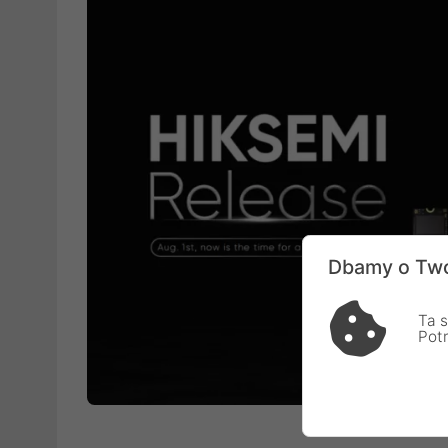
Dbamy o Two
Ta s
Pot