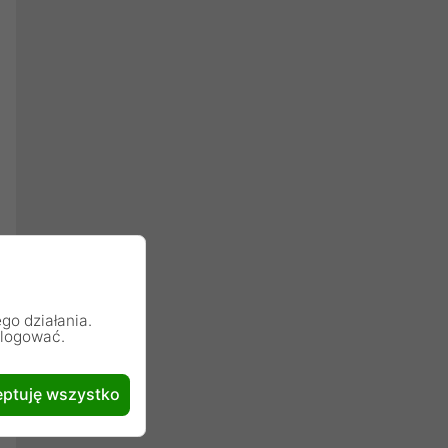
go działania.
alogować.
ptuję wszystko