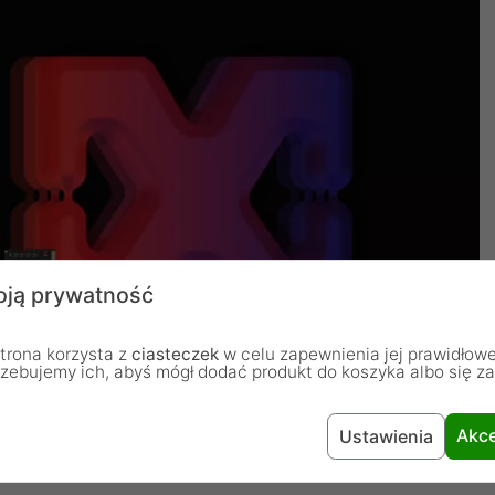
ją prywatność
trona korzysta z
ciasteczek
w celu zapewnienia jej prawidłowe
rzebujemy ich, abyś mógł dodać produkt do koszyka albo się z
Akce
Ustawienia