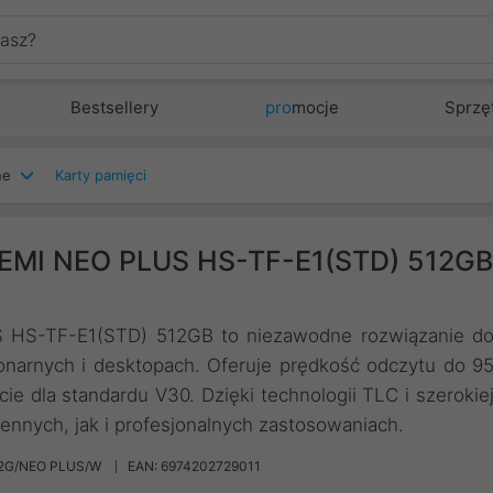
Bestsellery
pro
mocje
Sprzę
ne
Karty pamięci
SEMI NEO PLUS HS-TF-E1(STD) 512GB
 HS-TF-E1(STD) 512GB to niezawodne rozwiązanie d
narnych i desktopach. Oferuje prędkość odczytu do 9
ie dla standardu V30. Dzięki technologii TLC i szerokie
ennych, jak i profesjonalnych zastosowaniach.
12G/NEO PLUS/W
EAN: 6974202729011