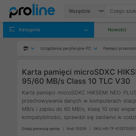
Produkty
Kategorie
Nowości
Producenci
Urządzenia peryferyjne PC
Pamięci przenoś
Kategorie
Karta pamięci microSDXC HIK
95/60 MB/s Class 10 TLC V30
Karta pamięci microSDXC HIKSEMI NEO PLUS
przechowywania danych w komputerach stacjo
MB/s i zapisu do 60 MB/s, klasę 10 oraz wsparc
kompatybilności, sprawdzi się zarówno w codzi
Dodaj pierwszą opinię
Kod: 10209
SKU: HS-TF-E1(STD)/5