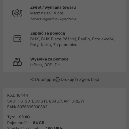
Zwrot / wymiana towaru
Masz na to 14 dni.
Zobacz regulamin i wyłączenia...
Zapłać za pomocą
BLIK, BLIK Płacę Później, PayPo, Przelewy24,
Raty, Kartą, Za pobraniem
Wysyłka za pomocą
InPost, DPD, DHL
Udostępnij
Drukuj
Zgłoś błąd
Kod: 10444
SKU: HS-SD-E30(STD)/64G/CAPTURE/W
EAN: 6976695090883
Typ:
SDXC
Pojemność:
64 GB
Szybkość odczytu:
180 MB/s