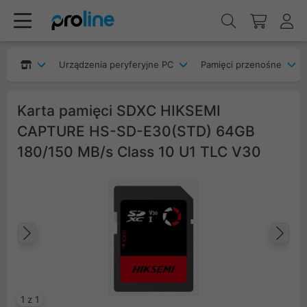
Urządzenia peryferyjne PC
Pamięci przenośne
Karta pamięci SDXC HIKSEMI
CAPTURE HS-SD-E30(STD) 64GB
180/150 MB/s Class 10 U1 TLC V30
Poprzedni
Na
1 z 1