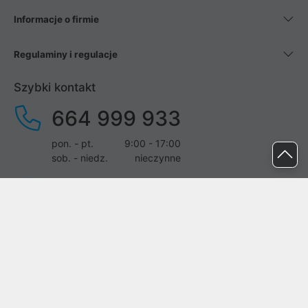
Informacje o firmie
Regulaminy i regulacje
Szybki kontakt
664 999 933
pon. - pt.
9:00 - 17:00
sob. - niedz.
nieczynne
pomoc@proline.pl
Dołącz do nas
Zgłoś błąd na stronie
Proline SA z siedzibą w Mirkowie (55-095), przy ul. Brzozowej 5,