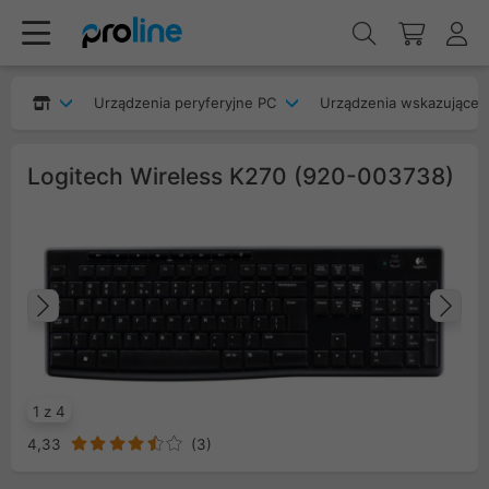
Urządzenia peryferyjne PC
Urządzenia wskazujące
Logitech Wireless K270 (920-003738)
Poprzedni
Na
1 z 4
4,33
(
3
)