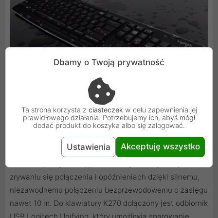
Dbamy o Twoją prywatność
Ta strona korzysta z
ciasteczek
w celu zapewnienia jej
prawidłowego działania. Potrzebujemy ich, abyś mógł
dodać produkt do koszyka albo się zalogować.
Po prostu bezprzewodowa
Akceptuję wszystko
Ustawienia
Prosta w podłączeniu, prosta w użyciu. Zapomnij o
zrywaniu się połączenia i opóźnieniach dzięki silnemu,
niezawodnemu połączeniu bezprzewodowemu o zasięgu
nawet 10 m. Do klawiatury K270 dołączony jest odbiornik
USB Logitech Unifying, który umożliwia sparowanie