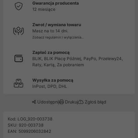
Gwarancja producenta
12 miesiące
Zwrot / wymiana towaru
Masz na to 14 dni.
Zobacz regulamin i wyłączenia...
Zapłać za pomocą
BLIK, BLIK Płacę Później, PayPo, Przelewy24,
Raty, Kartą, Za pobraniem
Wysyłka za pomocą
InPost, DPD, DHL
Udostępnij
Drukuj
Zgłoś błąd
Kod: LOG_920-003738
SKU: 920-003738
EAN: 5099206032842