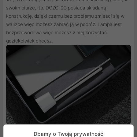
swoim biurze, itp. DGZG-0G posiada składaną
konstrukcję, dzięki czemu bez problemu zmieści się w
walizce więc możesz zabrać ją w podróż. Lampa jest
bezprzewodowa więc możesz z niej korzystać
gdziekolwiek chcesz.
Dbamy o Twoją prywatność