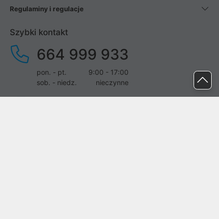
Regulaminy i regulacje
Szybki kontakt
664 999 933
pon. - pt.
9:00 - 17:00
sob. - niedz.
nieczynne
pomoc@proline.pl
Dołącz do nas
Zgłoś błąd na stronie
Proline SA z siedzibą w Mirkowie (55-095), przy ul. Brzozowej 5,
wpisana do rejestru przedsiębiorców Krajowego Rejestru Sądowego
przez Sąd Rejonowy dla Wrocławia-Fabrycznej we Wrocławiu, VI
Wydział Gospodarczy Krajowego Rejestru Sądowego pod nr KRS: