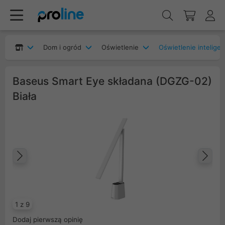
Dom i ogród
Oświetlenie
Oświetlenie intelige
Baseus Smart Eye składana (DGZG-02)
Biała
Poprzedni
Na
1 z 9
Dodaj pierwszą opinię