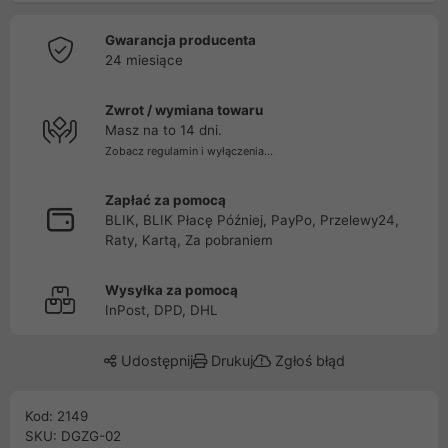
Gwarancja producenta
24 miesiące
Zwrot / wymiana towaru
Masz na to 14 dni.
Zobacz regulamin i wyłączenia...
Zapłać za pomocą
BLIK, BLIK Płacę Później, PayPo, Przelewy24,
Raty, Kartą, Za pobraniem
Wysyłka za pomocą
InPost, DPD, DHL
Udostępnij
Drukuj
Zgłoś błąd
Kod: 2149
SKU: DGZG-02