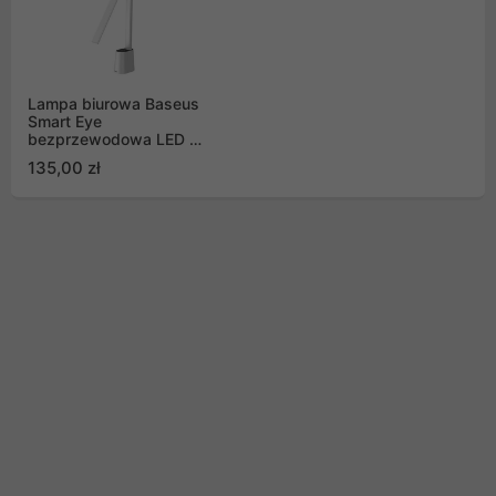
Lampa biurowa Baseus
Smart Eye
bezprzewodowa LED z
akumulatorem 2200
135,00 zł
mAh biały (DGZG-02)