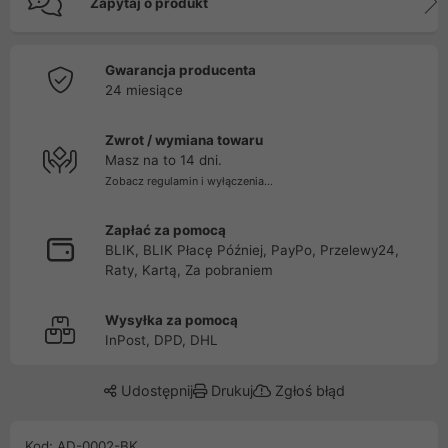
Zapytaj o produkt
Gwarancja producenta
24 miesiące
Zwrot / wymiana towaru
Masz na to 14 dni.
Zobacz regulamin i wyłączenia...
Zapłać za pomocą
BLIK, BLIK Płacę Później, PayPo, Przelewy24,
Raty, Kartą, Za pobraniem
Wysyłka za pomocą
InPost, DPD, DHL
Udostępnij
Drukuj
Zgłoś błąd
Kod: AD-0002-BK