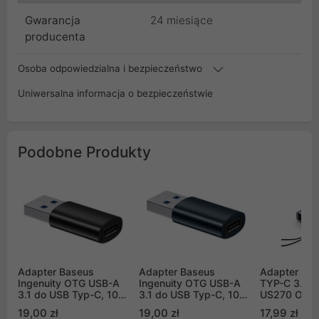
Gwarancja
24 miesiące
producenta
Osoba odpowiedzialna i bezpieczeństwo
Uniwersalna informacja o bezpieczeństwie
Podobne Produkty
Adapter Baseus
Adapter Baseus
Adapter US
Ingenuity OTG USB-A
Ingenuity OTG USB-A
TYP-C 3.1 
3.1 do USB Typ-C, 10
3.1 do USB Typ-C, 10
US270 OTG 
Gbps - czarny
Gbps - niebieski
(50283)
19,00 zł
19,00 zł
17,99 zł
(ZJJQ000101)
(ZJJQ000103)