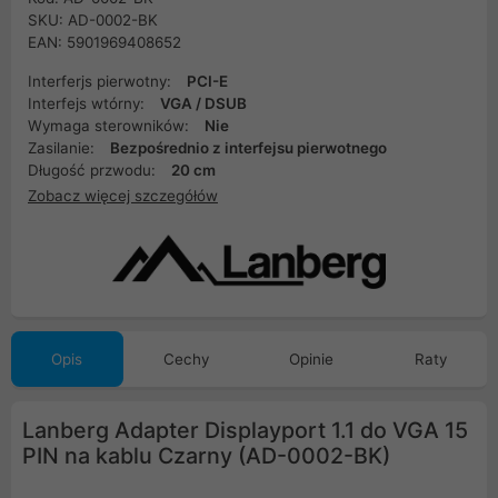
SKU: AD-0002-BK
EAN: 5901969408652
Interferjs pierwotny:
PCI-E
Interfejs wtórny:
VGA / DSUB
Wymaga sterowników:
Nie
Zasilanie:
Bezpośrednio z interfejsu pierwotnego
Długość przwodu:
20 cm
Zobacz więcej szczegółów
Opis
Cechy
Opinie
Raty
Lanberg Adapter Displayport 1.1 do VGA 15
PIN na kablu Czarny (AD-0002-BK)