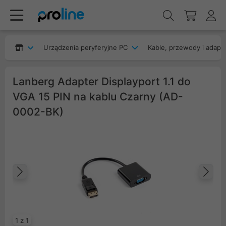
Urządzenia peryferyjne PC
Kable, przewody i adapt
Lanberg Adapter Displayport 1.1 do
VGA 15 PIN na kablu Czarny (AD-
0002-BK)
Poprzedni
Na
1 z 1