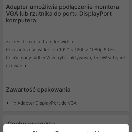
Adapter umożliwia podłączenie monitora
VGA lub rzutnika do portu DisplayPort
komputera.
Zakres działania: transfer wideo
Rozdzielczość wideo: do 1920 x 1200 x 1080p 60 Hz
Pobór mocy: 400 mW w trybie aktywnym, 15 mW w trybie
czuwania
Zawartość opakowania
1x Adapter DisplayPort do VGA
Cechy produktu