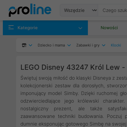
Produkty
Kategorie
Nowości
Producenci
Dziecko i mama
Zabawki i gry
Klocki
Kategorie
LEGO Disney 43247 Król Lew -
Świętuj swoją miłość do klasyki Disneya z z
kolekcjonerski zestaw dla dorosłych, stworzon
imponujący model Simby. Dzięki ruchomej gło
odzwierciedlające jego królewski charakte
nostalgiczny prezent, ale także satysfak
zaawansowane techniki budowania. Poczuj pr
dumnie eksponując gotowego Simbę na swojej 