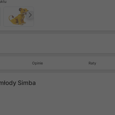
uktu
Następny
Opinie
Raty
 młody Simba