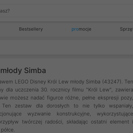
Bestsellery
pro
mocje
Sprzę
 młody Simba
estawem LEGO Disney Król Lew młody Simba (43247). Te
y dla uczczenia 30. rocznicy filmu "Król Lew", zawier
wie możesz nadać figurce różne, pełne ekspresji pozy
r. Ten zestaw dla dorosłych to nie tylko wspaniały
cjonujące wyzwanie konstrukcyjne, wykorzystując
zypływ twórczej radości, składając ostatni element 
półce.