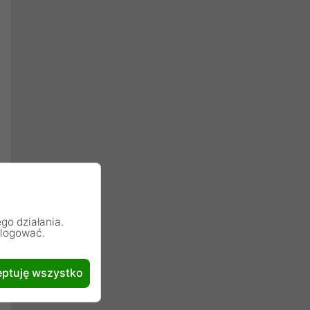
go działania.
alogować.
ptuję wszystko