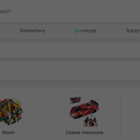
Bestsellery
pro
mocje
Sprzę
zedni
Klocki
Zdalnie sterowane