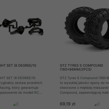
HT SET (8 DEGREE/10
GT2 TYRES S COMPOUND
(160x86MM/2PCS)
HT SET (8 DEGREE/10
GT2 Tyres S Compound (160x
ryginalny zestaw przednich
to wysokiej jakości opony do m
Racing, który gwarantuje
stworzone z miękkiej mieszanki
opasowanie do modeli RC.
Compound, zapewniającej mak
ór kąta 8° lub 10°, co pozwala
przyczepność i stabilność jazdy
ie geometrii zawieszenia do
wymiarom 160x86 mm idealnie
69,19 zł
zięki solidnej konstrukcji
się w samochodach klasy GT2, 