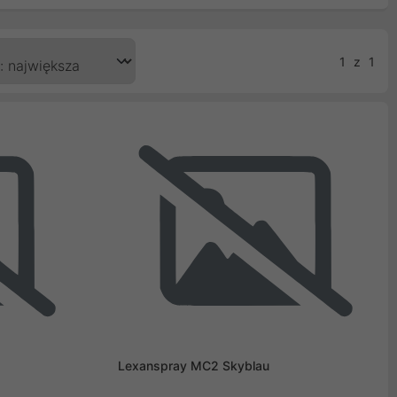
1
z
1
Lexanspray MC2 Skyblau