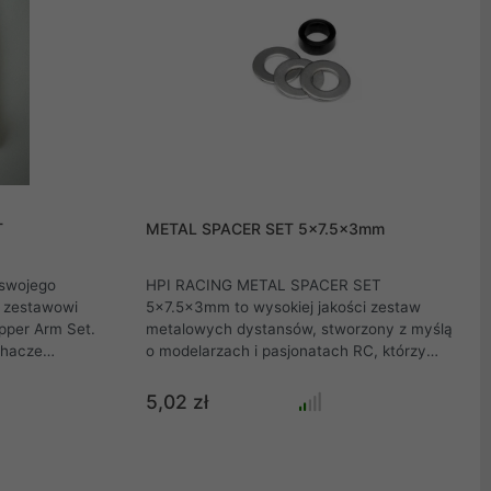
T
METAL SPACER SET 5x7.5x3mm
 swojego
HPI RACING METAL SPACER SET
u zestawowi
5x7.5x3mm to wysokiej jakości zestaw
pper Arm Set.
metalowych dystansów, stworzony z myślą
ahacze
o modelarzach i pasjonatach RC, którzy
ję kąta
oczekują precyzji oraz trwałości. Solidne
ową dla
wykonanie z metalu gwarantuje długą
5,02 zł
, fabrycznie
żywotność oraz niezawodność nawet
iera
podczas intensywnej jazdy. Dzięki wymiarom
ukcję.
5x7.5x3mm spacery idealnie pasują do wielu
ningowe HPI.
zastosowań w modelach samochodów RC,