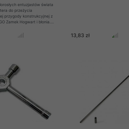
orosłych entuzjastów świata
tera do przeżycia
j przygody konstrukcyjnej z
O Zamek Hogwart i błonia.
 tak kompleksowy model,
ę z 2660 elementów, pozwala
13,83 zł
 odtworzenie ikonicznej Szkoły
ziejstwa wraz z jej rozległym
, przez tajemniczą Komnatę
po statek Durmstrangu na
artu i Forda Anglię w Bijącej
órz imponujący eksponat, który
la jednej z najukochańszych
zasów.