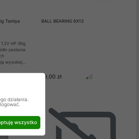
ig Tamiya
BALL BEARING 6X13
7,2V HP (Big
dło zasilania
ch
ją wysokiej
i
zięki
19,00 zł
hnologii NiMH
zapewniają
ść na
go działania.
ozładowania.
alogować.
ptuję wszystko