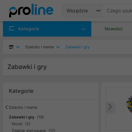
Produkty
Kategorie
Nowości
Producenci
Dziecko i mama
Zabawki i gry
Kategorie
Zabawki i gry
Kategorie
Dziecko i mama
Popr
Zabawki i gry
(19)
Klocki
(2)
Zdalnie sterowane
(17)