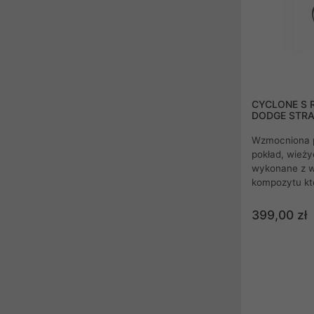
CYCLONE S 
DODGE STRA
Wzmocniona p
pokład, wieży
wykonane z w
kompozytu kt
wytrzymałości
pozwoliło na 
399,00 zł
dzięki czemu 
chce zacząć 
i korzystać z
Cyclonowi jeg
właściwości j