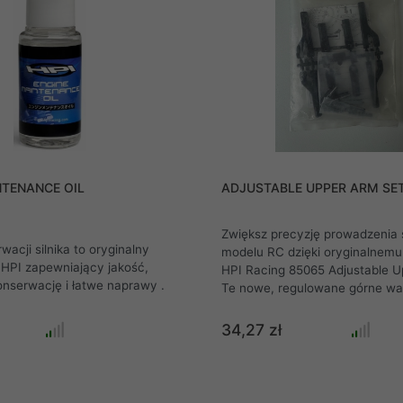
NTENANCE OIL
ADJUSTABLE UPPER ARM SE
Zwiększ precyzję prowadzenia
wacji silnika to oryginalny
modelu RC dzięki oryginalnem
 HPI zapewniający jakość,
HPI Racing 85065 Adjustable U
prawidłową konserwację i łatwe naprawy .
Te nowe, regulowane górne w
umożliwiają precyzyjną regulac
pochylenia kół (camber), klucz
34,27 zł
tuningu zawieszenia. Kompletny
zapakowany zestaw 85065 zaw
wahacze, śruby rzymskie i instr
Idealne części zamienne lub tu