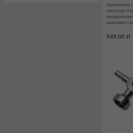
Zapraszamy d
Harry'ego Pot
niezapomniane
zestawem LEG
Ten pierwszy
składający si
549,00 zł
na precyzyjne
Magii i Czarod
terenem od majestatycznej Wieży Głównej i
Wielkiej Sali
Tajemnic, aż 
Jeziorze Hogw
Wierzbie. Stw
jest hołdem d
sag wszech c