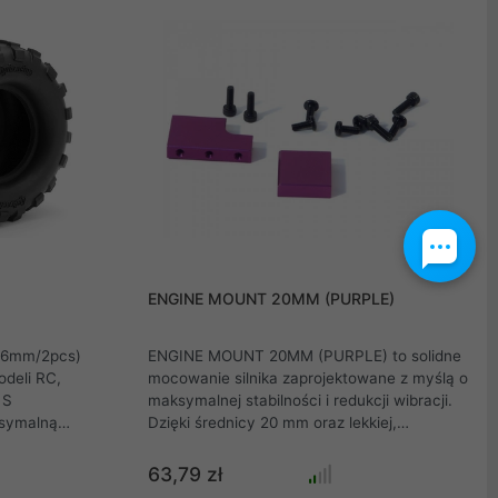
zapewniając odpowiednią stabilizację oraz
właściwe ułożenie elementów konstrukcji.
ENGINE MOUNT 20MM (PURPLE)
86mm/2pcs)
ENGINE MOUNT 20MM (PURPLE) to solidne
odeli RC,
mocowanie silnika zaprojektowane z myślą o
 S
maksymalnej stabilności i redukcji wibracji.
symalną
Dzięki średnicy 20 mm oraz lekkiej,
. Dzięki
wytrzymałej konstrukcji świetnie sprawdza
 sprawdzają
się w modelarstwie RC, dronach i UAV.
63,79 zł
oferując
Fioletowe wykończenie nie tylko wyróżnia