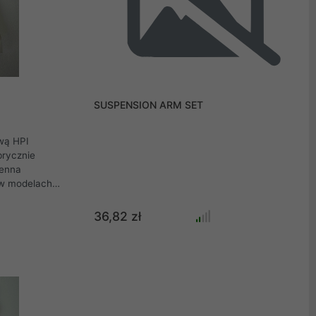
SUSPENSION ARM SET
wą HPI
brycznie
enna
 w modelach
jemu modelowi
nym częściom
36,82 zł
1M. Numer
naprawy lub