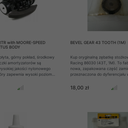
RTR with MOORE-SPEED
BEVEL GEAR 43 TOOTH (1M)
TUS BODY
łyta, górny pokład, środkowy
Kup oryginalną zębatkę stożko
czki amortyzatorów są
Racing 86030 (43T, 1M). To fa
ysokiej jakości nylonowego
nowa, zapakowana część zami
óry zapewnia wysoki poziom
przeznaczona do dyferencjału
. Zastosowanie tego materiału
RC HPI Savage. Zapewnij swo
znaczne zmniejszenie kosztów,
niezawodność dzięki oryginal
18,00 zł
Cyclone S jest dostępny kto
HPI. Zębatka 43 zęby, moduł 
karierę kierowcy wyścigowego
katalogowy 86030. Idealna do 
 wszystkich rozwiązań dających
tuningu Twojego Savage.
o wydajność i idealne
ezdne.