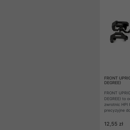
FRONT UPRIG
DEGREE)
FRONT UPRIG
DEGREE) to o
zwrotnic HPI 
precyzyjne d
Umożliwia wyb
na dostosowan
12,55 zł
stylu jazdy. D