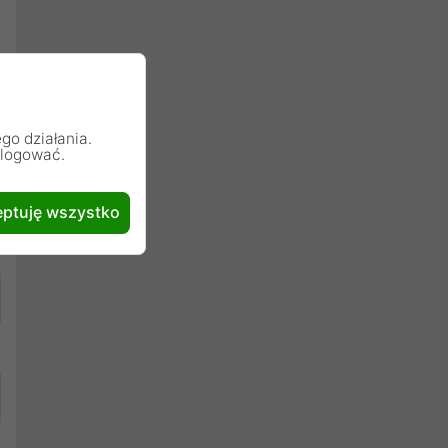
go działania.
alogować.
ptuję wszystko