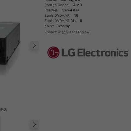
Pamięć Cache:
4 MB
Interfejs:
Serial ATA
Zapis DVD+/-R:
16
Zapis DVD+/-R DL:
8
Kolor:
Czarny
Zobacz więcej szczegółów
Następny
uktu
Następny