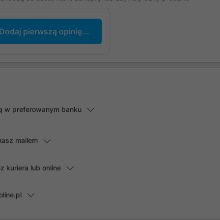
Dodaj pierwszą opinię...
lną w preferowanym banku
masz mailem
kuriera lub online
line.pl