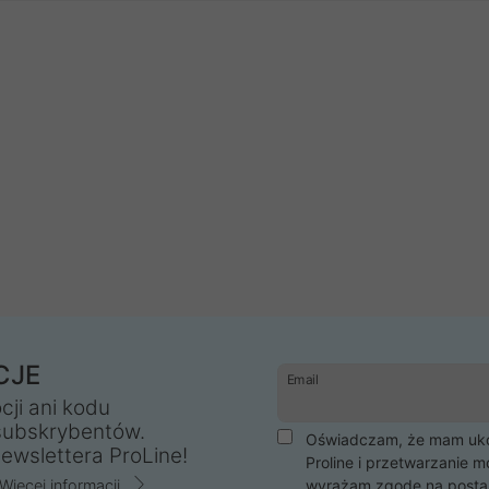
CJE
Email
cji ani kodu
subskrybentów.
Oświadczam, że mam ukoń
ewslettera ProLine!
Proline i przetwarzanie m
Więcej informacji
wyrażam zgodę na posta