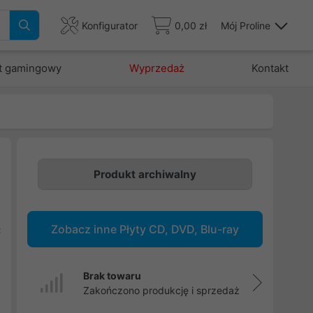
Konfigurator
0,00 zł
Mój Proline
t gamingowy
Wyprzedaż
Kontakt
Produkt archiwalny
m
.
Zobacz inne Płyty CD, DVD, Blu-ray
ć
Brak towaru
Zakończono produkcję i sprzedaż