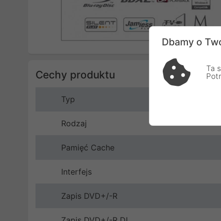
Dbamy o Two
Ta s
Cechy produktu
Pot
Typ
Rodzaj
Pamięć Cache
Interfejs
Zapis DVD+/-R
Zapis DVD+/-R DL