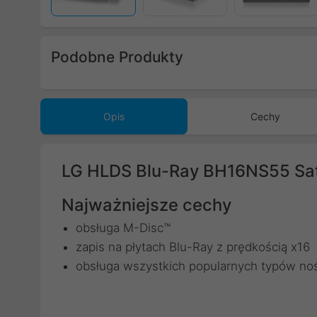
Podobne Produkty
Poprzedni
Opis
Cechy
LG HLDS Blu-Ray BH16NS55 Sa
Najważniejsze cechy
obsługa M-Disc™
zapis na płytach Blu-Ray z prędkością x16
obsługa wszystkich popularnych typów no