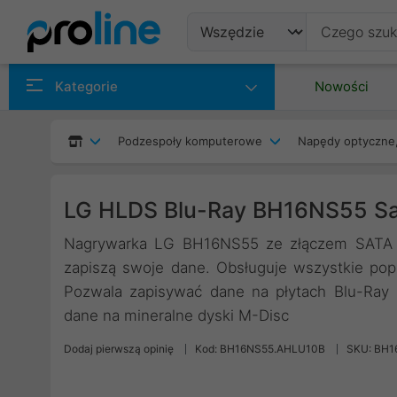
Produkty
Kategorie
Nowości
Producenci
Podzespoły komputerowe
Napędy optyczne,
Kategorie
LG HLDS Blu-Ray BH16NS55 Sa
Nagrywarka LG BH16NS55 ze złączem SATA o
zapiszą swoje dane. Obsługuje wszystkie po
Pozwala zapisywać dane na płytach Blu-Ray
dane na mineralne dyski M-Disc
Dodaj pierwszą opinię
Kod: BH16NS55.AHLU10B
SKU: BH