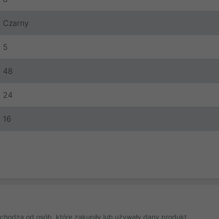
Czarny
5
48
24
16
chodzą od osób, które zakupiły lub używały dany produkt.