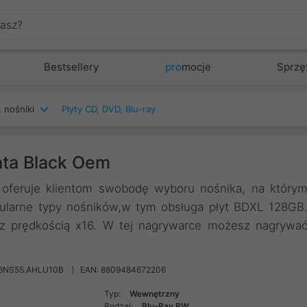
Bestsellery
pro
mocje
Sprzę
 nośniki
Płyty CD, DVD, Blu-ray
ta Black Oem
feruje klientom swobodę wyboru nośnika, na który
pularne typy nośników,w tym obsługa płyt BDXL 128GB
 z prędkością x16. W tej nagrywarce możesz nagrywa
16NS55.AHLU10B
EAN: 8809484672206
Typ:
Wewnętrzny
Rodzaj:
Blu-Ray RW