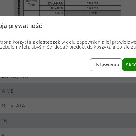
ją prywatność
trona korzysta z
ciasteczek
w celu zapewnienia jej prawidłowe
rzebujemy ich, abyś mógł dodać produkt do koszyka albo się z
Wewnętrzny
Akce
Ustawienia
Blu-Ray RW
4 MB
Serial ATA
16
8