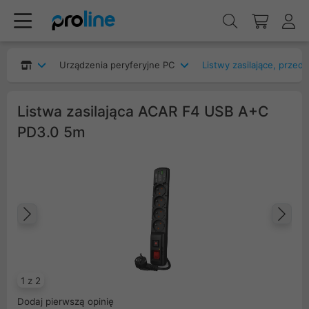
Urządzenia peryferyjne PC
Listwy zasilające, przed
Listwa zasilająca ACAR F4 USB A+C
PD3.0 5m
Poprzedni
Na
1 z 2
Dodaj pierwszą opinię