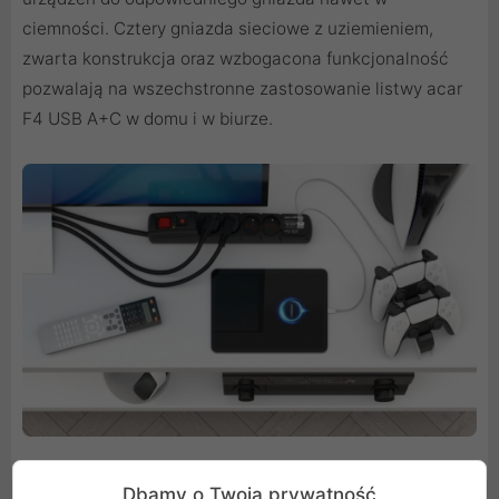
ciemności. Cztery gniazda sieciowe z uziemieniem,
zwarta konstrukcja oraz wzbogacona funkcjonalność
pozwalają na wszechstronne zastosowanie listwy acar
F4 USB A+C w domu i w biurze.
Dbamy o Twoją prywatność