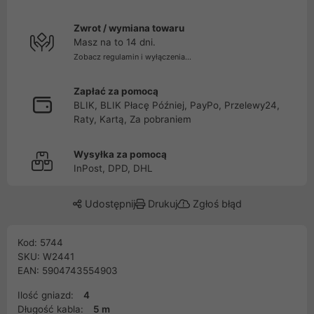
Zwrot / wymiana towaru
Masz na to 14 dni.
Zobacz regulamin i wyłączenia...
Zapłać za pomocą
BLIK, BLIK Płacę Później, PayPo, Przelewy24,
Raty, Kartą, Za pobraniem
Wysyłka za pomocą
InPost, DPD, DHL
Udostępnij
Drukuj
Zgłoś błąd
Kod: 5744
SKU: W2441
EAN: 5904743554903
Ilość gniazd:
4
Długość kabla:
5 m