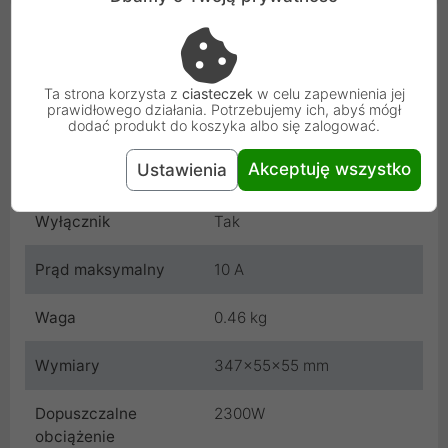
Cechy produktu
Ilość gniazd
4
Ta strona korzysta z
ciasteczek
w celu zapewnienia jej
prawidłowego działania. Potrzebujemy ich, abyś mógł
Długość kabla
5 m
dodać produkt do koszyka albo się zalogować.
Akceptuję wszystko
Ustawienia
Kolor
Czarny
Wyłącznik
Tak
Prąd maksymalny
10 A
Waga
0.46 kg
Wymiary
347x55x55 mm
Dopuszczalne
2300W
obciążenie