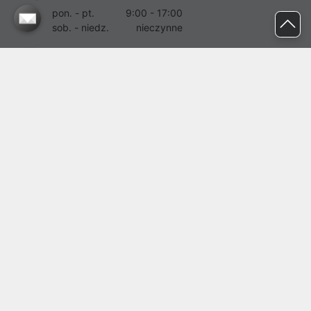
pon. - pt.
9:00 - 17:00
sob. - niedz.
nieczynne
pomoc@proline.pl
Dołącz do nas
Zgłoś błąd na stronie
Proline SA z siedzibą w Mirkowie (55-095), przy ul. Brzozowej 5,
wpisana do rejestru przedsiębiorców Krajowego Rejestru Sądowego
przez Sąd Rejonowy dla Wrocławia-Fabrycznej we Wrocławiu, VI
Wydział Gospodarczy Krajowego Rejestru Sądowego pod nr KRS:
0000282071, NIP: 8951898022, REGON: 020482041, BDO:
000437899. Kapitał zakładowy Spółki wynosi 500000,00 zł i został
on opłacony w całości.
© proline 1996 - 2026. Wszelkie prawa zastrzeżone.