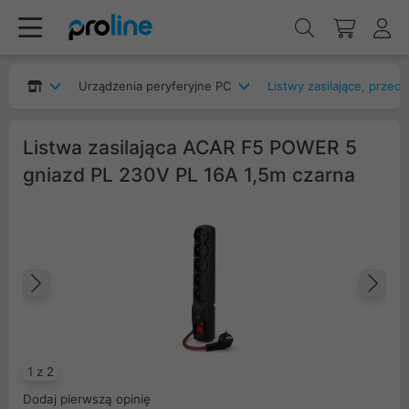
Urządzenia peryferyjne PC
Listwy zasilające, przed
Listwa zasilająca ACAR F5 POWER 5
gniazd PL 230V PL 16A 1,5m czarna
Poprzedni
Na
1 z 2
Dodaj pierwszą opinię