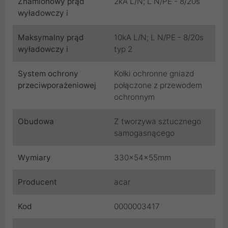
Znamionowy prąd
2kA L/N; L N/PE - 8/20s
wyładowczy i
Maksymalny prąd
10kA L/N; L N/PE - 8/20s
wyładowczy i
typ 2
System ochrony
Kołki ochronne gniazd
przeciwporażeniowej
połączone z przewodem
ochronnym
Obudowa
Z tworzywa sztucznego
samogasnącego
Wymiary
330x54x55mm
Producent
acar
Kod
0000003417