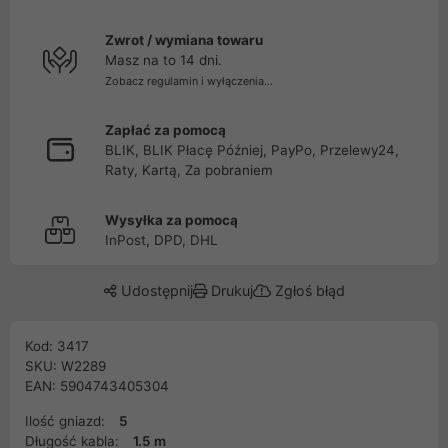
Zwrot / wymiana towaru
Masz na to 14 dni.
Zobacz regulamin i wyłączenia...
Zapłać za pomocą
BLIK, BLIK Płacę Później, PayPo, Przelewy24,
Raty, Kartą, Za pobraniem
Wysyłka za pomocą
InPost, DPD, DHL
Udostępnij
Drukuj
Zgłoś błąd
Kod: 3417
SKU: W2289
EAN: 5904743405304
Ilość gniazd:
5
Długość kabla:
1.5 m