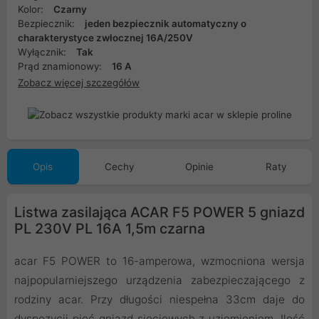
Kolor:
Czarny
Bezpiecznik:
jeden bezpiecznik automatyczny o
charakterystyce zwłocznej 16A/250V
Wyłącznik:
Tak
Prąd znamionowy:
16 A
Zobacz więcej szczegółów
Opis
Cechy
Opinie
Raty
Listwa zasilająca ACAR F5 POWER 5 gniazd
PL 230V PL 16A 1,5m czarna
acar F5 POWER to 16-amperowa, wzmocniona wersja
najpopularniejszego urządzenia zabezpieczającego z
rodziny acar. Przy długości niespełna 33cm daje do
dyspozycji pięć gniazd sieciowych z uziemieniem. Ilość