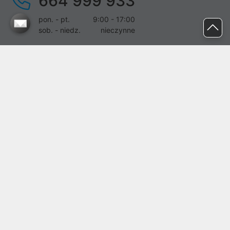
664 999 933
pon. - pt.
9:00 - 17:00
sob. - niedz.
nieczynne
pomoc@proline.pl
Dołącz do nas
Zgłoś błąd na stronie
Proline SA z siedzibą w Mirkowie (55-095), przy ul. Brzozowej 5,
wpisana do rejestru przedsiębiorców Krajowego Rejestru Sądowego
przez Sąd Rejonowy dla Wrocławia-Fabrycznej we Wrocławiu, VI
Wydział Gospodarczy Krajowego Rejestru Sądowego pod nr KRS:
0000282071, NIP: 8951898022, REGON: 020482041, BDO:
000437899. Kapitał zakładowy Spółki wynosi 500000,00 zł i został
on opłacony w całości.
© proline 1996 - 2026. Wszelkie prawa zastrzeżone.