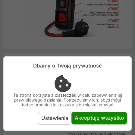
Cechy produktu
Dbamy o Twoją prywatność
Ilość gniazd
5
Długość kabla
1.5 m
Ta strona korzysta z
ciasteczek
w celu zapewnienia jej
prawidłowego działania. Potrzebujemy ich, abyś mógł
dodać produkt do koszyka albo się zalogować.
Kolor
Czarny
Akceptuję wszystko
Ustawienia
Bezpiecznik
jeden bezpiecznik
automatyczny o
charakterystyce zwłocznej