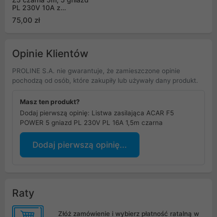
PL 230V 10A z
organizerem kabla
75,00 zł
(Z5/50/CZ)
Opinie Klientów
PROLINE S.A. nie gwarantuje, że zamieszczone opinie
pochodzą od osób, które zakupiły lub używały dany produkt.
Masz ten produkt?
Dodaj pierwszą opinię: Listwa zasilająca ACAR F5
POWER 5 gniazd PL 230V PL 16A 1,5m czarna
Dodaj pierwszą opinię...
Raty
Złóż zamówienie i wybierz płatność ratalną w