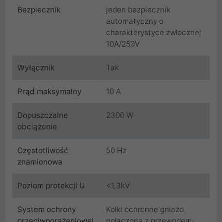
Bezpiecznik
jeden bezpiecznik
automatyczny o
charakterystyce zwłocznej
10A/250V
Wyłącznik
Tak
Prąd maksymalny
10 A
Dopuszczalne
2300 W
obciążenie
Częstotliwość
50 Hz
znamionowa
Poziom protekcji U
<1,3kV
System ochrony
Kołki ochronne gniazd
przeciwporażeniowej
połączone z przewodem