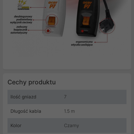
Cechy produktu
Ilość gniazd
7
Długość kabla
1.5 m
Kolor
Czarny