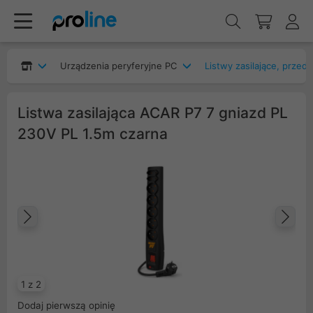
Urządzenia peryferyjne PC
Listwy zasilające, przed
Listwa zasilająca ACAR P7 7 gniazd PL
230V PL 1.5m czarna
Poprzedni
Na
1 z 2
Dodaj pierwszą opinię