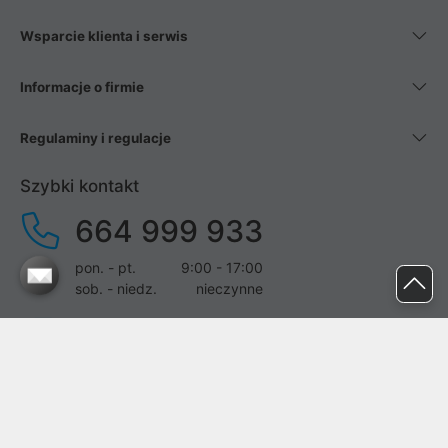
Wsparcie klienta i serwis
Informacje o firmie
Regulaminy i regulacje
Szybki kontakt
664 999 933
pon. - pt.
9:00 - 17:00
sob. - niedz.
nieczynne
pomoc@proline.pl
Dołącz do nas