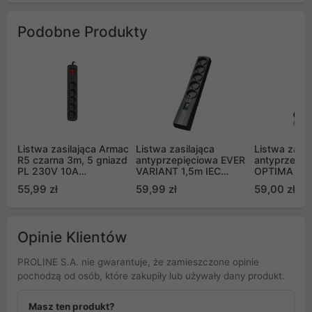
Podobne Produkty
Listwa zasilająca Armac
Listwa zasilająca
Listwa zasil
R5 czarna 3m, 5 gniazd
antyprzepięciowa EVER
antyprzepię
PL 230V 10A
VARIANT 1,5m IEC
OPTIMA 3,0
(R5/30/CZ)
(T/LZ09-VAR020/0400)
OPT030/00
55,99 zł
59,99 zł
59,00 zł
Opinie Klientów
PROLINE S.A. nie gwarantuje, że zamieszczone opinie
pochodzą od osób, które zakupiły lub używały dany produkt.
Masz ten produkt?