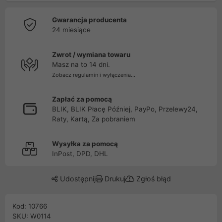
Gwarancja producenta
24 miesiące
Zwrot / wymiana towaru
Masz na to 14 dni.
Zobacz regulamin i wyłączenia...
Zapłać za pomocą
BLIK, BLIK Płacę Później, PayPo, Przelewy24,
Raty, Kartą, Za pobraniem
Wysyłka za pomocą
InPost, DPD, DHL
Udostępnij
Drukuj
Zgłoś błąd
Kod: 10766
SKU: W0114