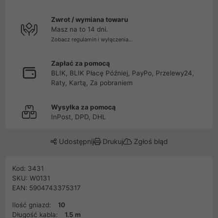
Zwrot / wymiana towaru
Masz na to 14 dni.
Zobacz regulamin i wyłączenia...
Zapłać za pomocą
BLIK, BLIK Płacę Później, PayPo, Przelewy24,
Raty, Kartą, Za pobraniem
Wysyłka za pomocą
InPost, DPD, DHL
Udostępnij
Drukuj
Zgłoś błąd
Kod: 3431
SKU: W0131
EAN: 5904743375317
Ilość gniazd:
10
Długość kabla:
1.5 m