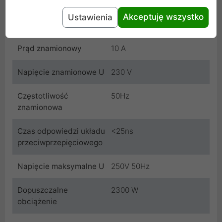
10A/250V
Akceptuję wszystko
Ustawienia
Wyłącznik
Tak
Prąd znamionowy
10 A
Napięcie znamionowe U
230 V
Częstotliwość
50Hz
znamionowa
Czas odpowiedzi układu
<25ns
przeciwprzepięciowego
Napięcie maksymalne U
250V 50Hz
Dopuszczalne
2300 W
obciążenie