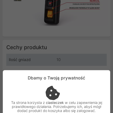
Cechy produktu
Ilość gniazd
10
Długość kabla
1.5 m
Dbamy o Twoją prywatność
Kolor
Szary
Bezpiecznik
Jeden bezpiecznik
automatyczny o
Ta strona korzysta z
ciasteczek
w celu zapewnienia jej
prawidłowego działania. Potrzebujemy ich, abyś mógł
charakterystyce zwłocznej
dodać produkt do koszyka albo się zalogować.