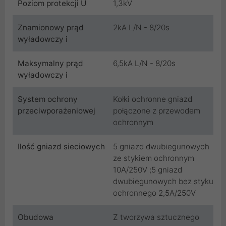
Poziom protekcji U
1,3kV
Znamionowy prąd
2kA L/N - 8/20s
wyładowczy i
Maksymalny prąd
6,5kA L/N - 8/20s
wyładowczy i
System ochrony
Kołki ochronne gniazd
przeciwporażeniowej
połączone z przewodem
ochronnym
Ilość gniazd sieciowych
5 gniazd dwubiegunowych
ze stykiem ochronnym
10A/250V ;5 gniazd
dwubiegunowych bez styku
ochronnego 2,5A/250V
Obudowa
Z tworzywa sztucznego