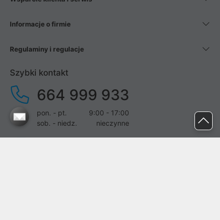
Informacje o firmie
Regulaminy i regulacje
Szybki kontakt
664 999 933
pon. - pt.
9:00 - 17:00
sob. - niedz.
nieczynne
pomoc@proline.pl
Dołącz do nas
Zgłoś błąd na stronie