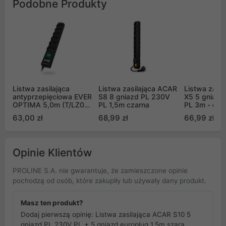
Podobne Produkty
Listwa zasilająca
Listwa zasilająca ACAR
Listwa zasi
antyprzepięciowa EVER
S8 8 gniazd PL 230V
X5 5 gniazd
OPTIMA 5,0m (T/LZ08-
PL 1,5m czarna
PL 3m - cza
OPT050/0000)
63,00 zł
68,99 zł
66,99 zł
Opinie Klientów
PROLINE S.A. nie gwarantuje, że zamieszczone opinie
pochodzą od osób, które zakupiły lub używały dany produkt.
Masz ten produkt?
Dodaj pierwszą opinię: Listwa zasilająca ACAR S10 5
gniazd PL 230V PL + 5 gniazd europlug 1,5m szara