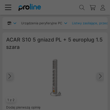
Urządzenia peryferyjne PC
Listwy zasilające, przed
ACAR S10 5 gniazd PL + 5 europlug 1.5
szara
Poprzedni
Na
1 z 2
Dodaj pierwszą opinię