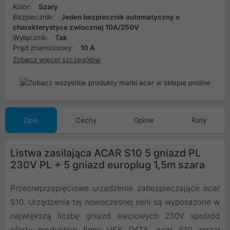
Kolor:
Szary
Bezpiecznik:
Jeden bezpiecznik automatyczny o
charakterystyce zwłocznej 10A/250V
Wyłącznik:
Tak
Prąd znamionowy:
10 A
Zobacz więcej szczegółów
Opis
Cechy
Opinie
Raty
Listwa zasilająca ACAR S10 5 gniazd PL
230V PL + 5 gniazd europlug 1,5m szara
Przeciwprzepięciowe urządzenie zabezpieczające acar
S10. Urządzenia tej nowoczesnej serii są wyposażone w
największą liczbę gniazd sieciowych 230V spośród
oferty produktów firmy HSK DATA. acar S10 został