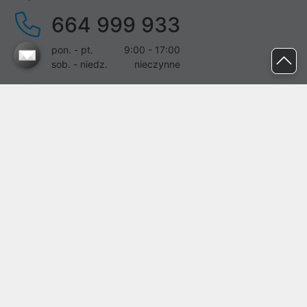
664 999 933
pon. - pt.
9:00 - 17:00
sob. - niedz.
nieczynne
pomoc@proline.pl
Dołącz do nas
Zgłoś błąd na stronie
Proline SA z siedzibą w Mirkowie (55-095), przy ul. Brzozowej 5,
wpisana do rejestru przedsiębiorców Krajowego Rejestru Sądowego
przez Sąd Rejonowy dla Wrocławia-Fabrycznej we Wrocławiu, VI
Wydział Gospodarczy Krajowego Rejestru Sądowego pod nr KRS:
0000282071, NIP: 8951898022, REGON: 020482041, BDO:
000437899. Kapitał zakładowy Spółki wynosi 500000,00 zł i został
on opłacony w całości.
© proline 1996 - 2026. Wszelkie prawa zastrzeżone.