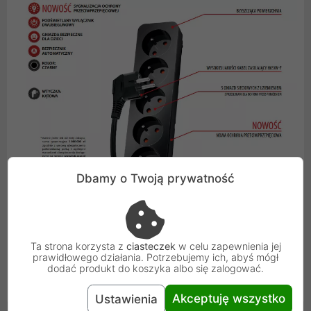
Dbamy o Twoją prywatność
Ta strona korzysta z
ciasteczek
w celu zapewnienia jej
prawidłowego działania. Potrzebujemy ich, abyś mógł
dodać produkt do koszyka albo się zalogować.
Akceptuję wszystko
Ustawienia