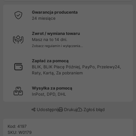
Gwarancja producenta
24 miesiące
Zwrot / wymiana towaru
Masz na to 14 dni.
Zobacz regulamin i wyłączenia...
Zapłać za pomocą
BLIK, BLIK Płacę Później, PayPo, Przelewy24,
Raty, Kartą, Za pobraniem
Wysyłka za pomocą
InPost, DPD, DHL
Udostępnij
Drukuj
Zgłoś błąd
Kod: 4197
SKU: W0179