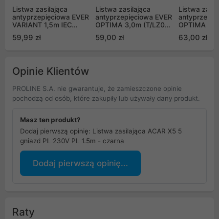
Listwa zasilająca
Listwa zasilająca
Listwa zasil
antyprzepięciowa EVER
antyprzepięciowa EVER
antyprzepię
VARIANT 1,5m IEC
OPTIMA 3,0m (T/LZ08-
OPTIMA 5,0
(T/LZ09-VAR020/0400)
OPT030/0000)
OPT050/00
59,99 zł
59,00 zł
63,00 zł
Opinie Klientów
PROLINE S.A. nie gwarantuje, że zamieszczone opinie
pochodzą od osób, które zakupiły lub używały dany produkt.
Masz ten produkt?
Dodaj pierwszą opinię: Listwa zasilająca ACAR X5 5
gniazd PL 230V PL 1.5m - czarna
Dodaj pierwszą opinię...
Raty