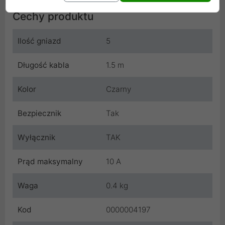
Cechy produktu
Ilość gniazd
5
Długość kabla
1.5 m
Kolor
Czarny
Bezpiecznik
Tak
Wyłącznik
TAK
Prąd maksymalny
10 A
Waga
0.4 kg
Kod
0000004197