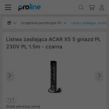
Urządzenia peryferyjne PC
Listwy zasilające, przed
Listwa zasilająca ACAR X5 5 gniazd PL
230V PL 1.5m - czarna
Poprzedni
Na
1 z 2
Dodaj pierwszą opinię