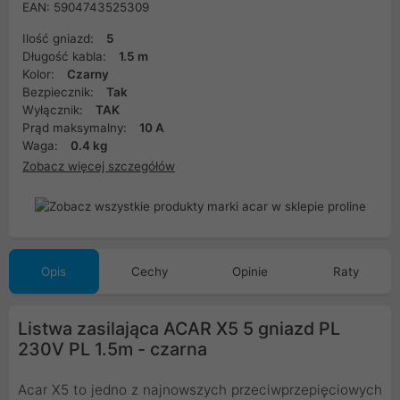
EAN: 5904743525309
Ilość gniazd:
5
Długość kabla:
1.5 m
Kolor:
Czarny
Bezpiecznik:
Tak
Wyłącznik:
TAK
Prąd maksymalny:
10 A
Waga:
0.4 kg
Zobacz więcej szczegółów
Opis
Cechy
Opinie
Raty
Listwa zasilająca ACAR X5 5 gniazd PL
230V PL 1.5m - czarna
Acar X5 to jedno z najnowszych przeciwprzepięciowych