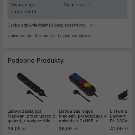
Gwarancja
24 miesiące
producenta
Osoba odpowiedzialna i bezpieczeństwo
Uniwersalna informacja o bezpieczeństwie
Podobne Produkty
Listwa zasilająca
Listwa zasilająca
Listwa zasil
Maclean, przedłużacz 6
Maclean, przedłużacz 4
Lanberg SP1
gniazd, z wyłącznikiem,
gniazda + 2xUSB, z
PL 230V PL
czarny, 2300W, 5m,
włącznikami,
czarna
39,00 zł
39,99 zł
42,00 zł
MCE188
250VAC/10A, 2.1A 5V,