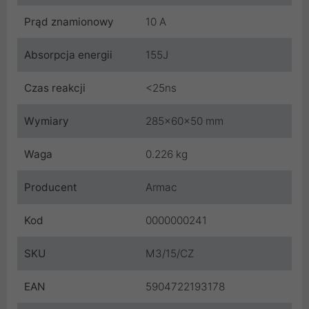
Prąd znamionowy
10 A
Absorpcja energii
155J
Czas reakcji
<25ns
Wymiary
285x60x50 mm
Waga
0.226 kg
Producent
Armac
Kod
0000000241
SKU
M3/15/CZ
EAN
5904722193178