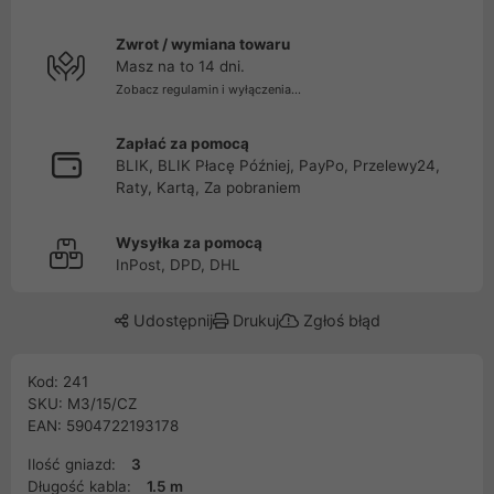
Zwrot / wymiana towaru
Masz na to 14 dni.
Zobacz regulamin i wyłączenia...
Zapłać za pomocą
BLIK, BLIK Płacę Później, PayPo, Przelewy24,
Raty, Kartą, Za pobraniem
Wysyłka za pomocą
InPost, DPD, DHL
Udostępnij
Drukuj
Zgłoś błąd
Kod: 241
SKU: M3/15/CZ
EAN: 5904722193178
Ilość gniazd:
3
Długość kabla:
1.5 m