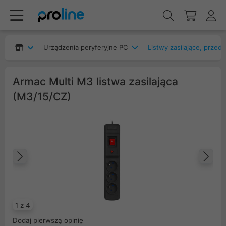
Urządzenia peryferyjne PC
Listwy zasilające, przed
Armac Multi M3 listwa zasilająca
(M3/15/CZ)
Poprzedni
Na
1 z 4
Dodaj pierwszą opinię