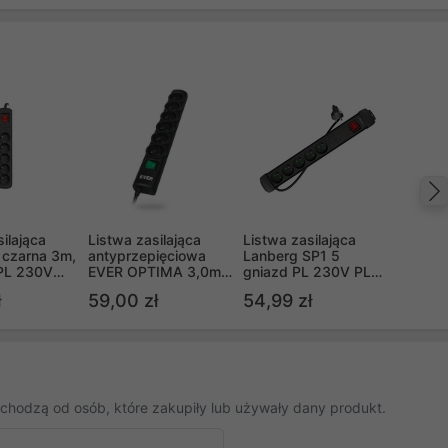
ilająca
Listwa zasilająca
Listwa zasilająca
 czarna 3m,
antyprzepięciowa
Lanberg SP1 5
 PL 230V
EVER OPTIMA 3,0m
gniazd PL 230V PL
30/CZ)
(T/LZ08-
5m czarna
ł
59,00 zł
54,99 zł
OPT030/0000)
chodzą od osób, które zakupiły lub używały dany produkt.