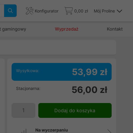
Konfigurator
0,00 zł
Mój Proline
t gamingowy
Wyprzedaż
Kontakt
53,99 zł
Wysyłkowa:
m
56,00 zł
Stacjonarna:
,
u
e
Dodaj do koszyka
o
Na wyczerpaniu