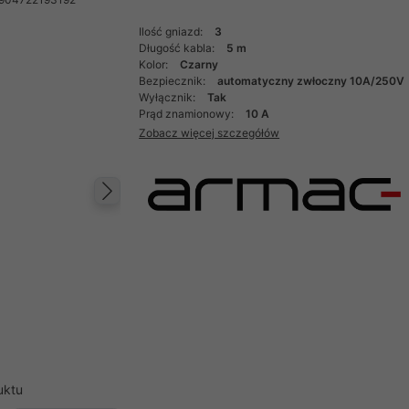
Ilość gniazd:
3
Długość kabla:
5 m
Kolor:
Czarny
Bezpiecznik:
automatyczny zwłoczny 10A/250V
Wyłącznik:
Tak
Prąd znamionowy:
10 A
Zobacz więcej szczegółów
Następny
uktu