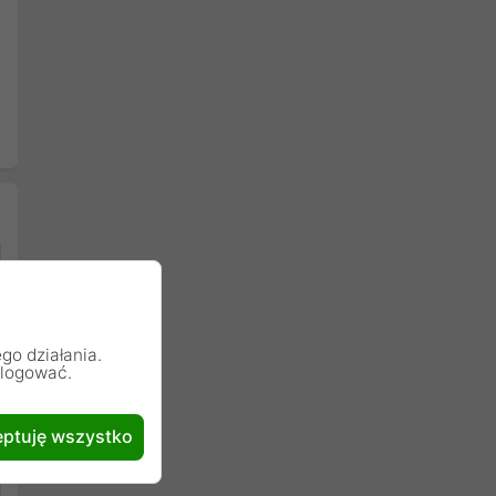
go działania.
alogować.
ptuję wszystko