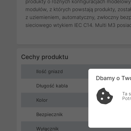
produkty o różnych konfiguracjach modelowy
modułów, z których powstają produkty, zosta
z uziemieniem, automatyczny, zwłoczny bez
sieciowego wtykiem IEC C14. Multi M3 posi
Cechy produktu
Ilość gniazd
Dbamy o Two
Długość kabla
Ta s
Pot
Kolor
Bezpiecznik
Wyłącznik