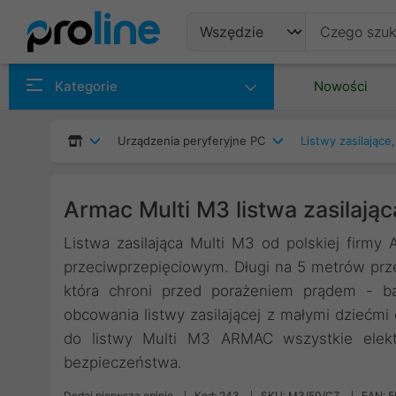
Produkty
Kategorie
Nowości
Producenci
Urządzenia peryferyjne PC
Listwy zasilające
Kategorie
Armac Multi M3 listwa zasilają
Listwa zasilająca Multi M3 od polskiej firm
przeciwprzepięciowym. Długi na 5 metrów prz
która chroni przed porażeniem prądem - ba
obcowania listwy zasilającej z małymi dziećm
do listwy Multi M3 ARMAC wszystkie elek
bezpieczeństwa.
Dodaj pierwszą opinię
Kod: 243
SKU: M3/50/CZ
EAN: 