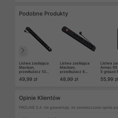
Podobne Produkty
Poprzedni
Listwa zasilająca
Listwa zasilająca
Listwa zas
Maclean,
Maclean,
Armac R5
przedłużacz 10
przedłużacz 8
5 gniazd
gniazd, 2
gniazd, 1 włącznik,
10A (R5/
49,99 zł
48,99 zł
55,99 z
włącznikami,
zabezpieczenie
zabezpieczenie i
przepięciowe, 1,5m
sygnalizacja
MCE11
przeciążenia,
3680W, MCE10
Opinie Klientów
PROLINE S.A. nie gwarantuje, że zamieszczone opinie po