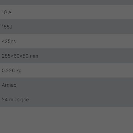
10 A
155J
<25ns
285x60x50 mm
0.226 kg
Armac
24 miesiące