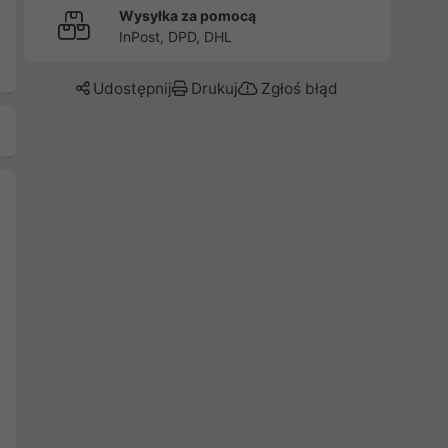
Wysyłka za pomocą
InPost, DPD, DHL
Udostępnij
Drukuj
Zgłoś błąd