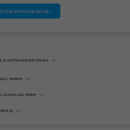
Dodaj pierwszą opinię...
lną w preferowanym banku
masz mailem
kuriera lub online
line.pl