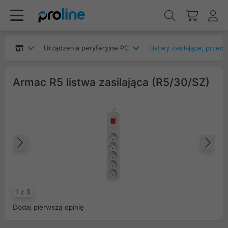
Urządzenia peryferyjne PC
Listwy zasilające, przed
Armac R5 listwa zasilająca (R5/30/SZ)
Poprzedni
Na
1 z 3
Dodaj pierwszą opinię