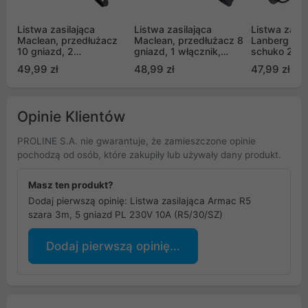
Listwa zasilająca
Listwa zasilająca
Listwa zasil
Maclean, przedłużacz
Maclean, przedłużacz 8
Lanberg SP1
10 gniazd, 2
gniazd, 1 włącznik,
schuko 230
włącznikami,
zabezpieczenie
czarna
49,99 zł
48,99 zł
47,99 zł
zabezpieczenie i
przepięciowe, 1,5m
sygnalizacja
MCE11
przeciążenia, 3680W,
MCE10
Opinie Klientów
PROLINE S.A. nie gwarantuje, że zamieszczone opinie
pochodzą od osób, które zakupiły lub używały dany produkt.
Masz ten produkt?
Dodaj pierwszą opinię: Listwa zasilająca Armac R5
szara 3m, 5 gniazd PL 230V 10A (R5/30/SZ)
Dodaj pierwszą opinię...