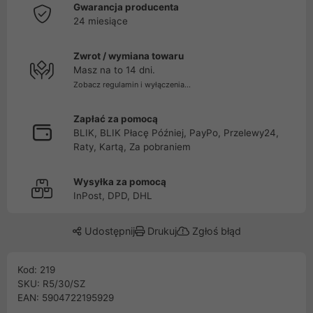
Gwarancja producenta
24 miesiące
Zwrot / wymiana towaru
Masz na to 14 dni.
Zobacz regulamin i wyłączenia...
Zapłać za pomocą
BLIK, BLIK Płacę Później, PayPo, Przelewy24,
Raty, Kartą, Za pobraniem
Wysyłka za pomocą
InPost, DPD, DHL
Udostępnij
Drukuj
Zgłoś błąd
Kod: 219
SKU: R5/30/SZ
EAN: 5904722195929