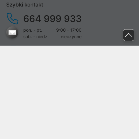
Szybki kontakt
664 999 933
pon. - pt.
9:00 - 17:00
sob. - niedz.
nieczynne
pomoc@proline.pl
Dołącz do nas
Zgłoś błąd na stronie
Proline SA z siedzibą w Mirkowie (55-095), przy ul. Brzozowej 5,
wpisana do rejestru przedsiębiorców Krajowego Rejestru Sądowego
przez Sąd Rejonowy dla Wrocławia-Fabrycznej we Wrocławiu, VI
Wydział Gospodarczy Krajowego Rejestru Sądowego pod nr KRS:
0000282071, NIP: 8951898022, REGON: 020482041, BDO:
000437899. Kapitał zakładowy Spółki wynosi 500000,00 zł i został
on opłacony w całości.