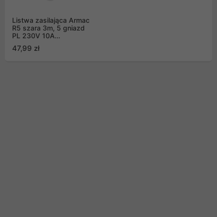
Listwa zasilająca Armac
R5 szara 3m, 5 gniazd
PL 230V 10A
(R5/30/SZ)
47,99 zł