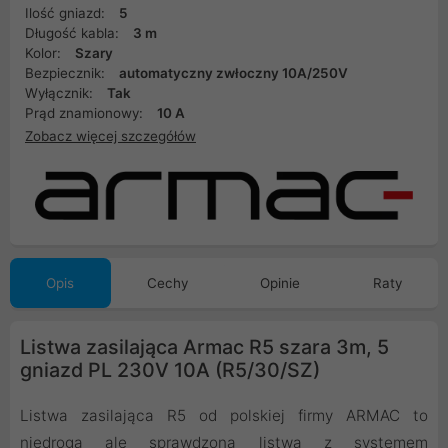
Ilość gniazd:
5
Długość kabla:
3 m
Kolor:
Szary
Bezpiecznik:
automatyczny zwłoczny 10A/250V
Wyłącznik:
Tak
Prąd znamionowy:
10 A
Zobacz więcej szczegółów
Opis
Cechy
Opinie
Raty
Listwa zasilająca Armac R5 szara 3m, 5
gniazd PL 230V 10A (R5/30/SZ)
Listwa zasilająca R5 od polskiej firmy ARMAC to
niedroga ale sprawdzona listwa z systemem