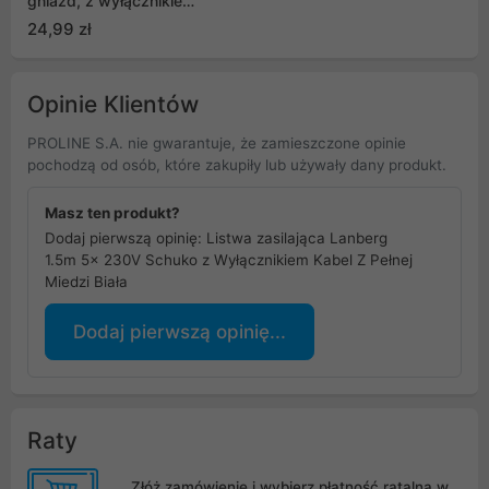
gniazd, z wyłącznikiem,
czarny, 2300W, 1.5m,
24,99 zł
MCE225
Opinie Klientów
PROLINE S.A. nie gwarantuje, że zamieszczone opinie
pochodzą od osób, które zakupiły lub używały dany produkt.
Masz ten produkt?
Dodaj pierwszą opinię: Listwa zasilająca Lanberg
1.5m 5x 230V Schuko z Wyłącznikiem Kabel Z Pełnej
Miedzi Biała
Dodaj pierwszą opinię...
Raty
Złóż zamówienie i wybierz płatność ratalną w