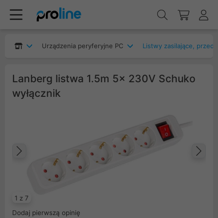
Urządzenia peryferyjne PC
Listwy zasilające, przed
Lanberg listwa 1.5m 5x 230V Schuko
wyłącznik
Poprzedni
Na
1 z 7
Dodaj pierwszą opinię