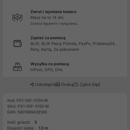
Zwrot / wymiana towaru
Masz na to 14 dni.
Zobacz regulamin i wyłączenia...
Zapłać za pomocą
BLIK, BLIK Płacę Później, PayPo, Przelewy24,
Raty, Kartą, Za pobraniem
Wysyłka za pomocą
InPost, DPD, DHL
Udostępnij
Drukuj
Zgłoś błąd
Kod: PS1-05F-0150-W
SKU: PS1-05F-0150-W
EAN: 5901969429169
Ilość gniazd:
5
Długość kabla:
1.5 m