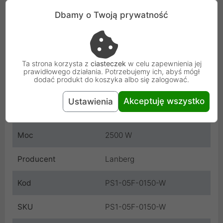
Długość kabla
1.5 m
Dbamy o Twoją prywatność
Kolor
Biały
Natężenie prądu
10 A
Ta strona korzysta z
ciasteczek
w celu zapewnienia jej
prawidłowego działania. Potrzebujemy ich, abyś mógł
Zabezpieczenia
Zabezpieczenie przed
dodać produkt do koszyka albo się zalogować.
dziećmi
Akceptuję wszystko
Ustawienia
Przeznaczenie
Uniwersalne
Moc
2500 W
Producent
Lanberg
Kod
PS1-05F-0150-W
SKU
PS1-05F-0150-W