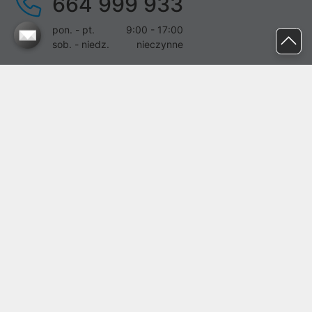
664 999 933
pon. - pt.
9:00 - 17:00
sob. - niedz.
nieczynne
pomoc@proline.pl
Dołącz do nas
Zgłoś błąd na stronie
Proline SA z siedzibą w Mirkowie (55-095), przy ul. Brzozowej 5,
wpisana do rejestru przedsiębiorców Krajowego Rejestru Sądowego
przez Sąd Rejonowy dla Wrocławia-Fabrycznej we Wrocławiu, VI
Wydział Gospodarczy Krajowego Rejestru Sądowego pod nr KRS:
0000282071, NIP: 8951898022, REGON: 020482041, BDO:
000437899. Kapitał zakładowy Spółki wynosi 500000,00 zł i został
on opłacony w całości.
© proline 1996 - 2026. Wszelkie prawa zastrzeżone.