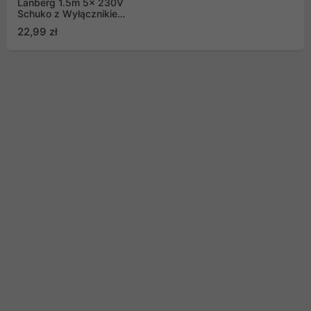
Lanberg 1.5m 5x 230V
Schuko z Wyłącznikiem
Kabel Z Pełnej Miedzi
22,99 zł
Biała