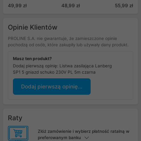
włącznikami,
zabezpieczenie
(R5/30/CZ)
49,99 zł
48,99 zł
55,99 zł
zabezpieczenie i
przepięciowe, 1,5m
sygnalizacja
MCE11
przeciążenia, 3680W,
MCE10
Opinie Klientów
PROLINE S.A. nie gwarantuje, że zamieszczone opinie
pochodzą od osób, które zakupiły lub używały dany produkt.
Masz ten produkt?
Dodaj pierwszą opinię: Listwa zasilająca Lanberg
SP1 5 gniazd schuko 230V PL 5m czarna
Dodaj pierwszą opinię...
Raty
Złóż zamówienie i wybierz płatność ratalną w
preferowanym banku