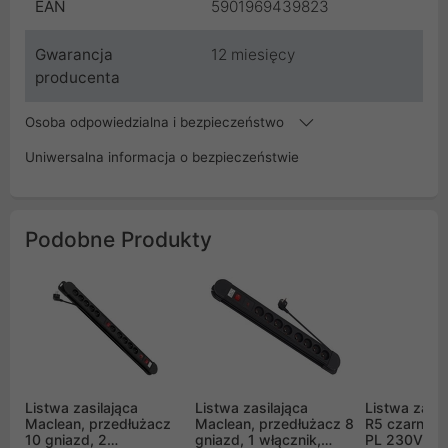
EAN
5901969439823
Gwarancja
12 miesięcy
producenta
Osoba odpowiedzialna i bezpieczeństwo
Uniwersalna informacja o bezpieczeństwie
Podobne Produkty
Listwa zasilająca
Listwa zasilająca
Listwa zasi
Maclean, przedłużacz
Maclean, przedłużacz 8
R5 czarna 3
10 gniazd, 2
gniazd, 1 włącznik,
PL 230V 10