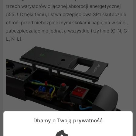
trzech warystorów o łącznej absorpcji energetycznej
555 J. Dzięki temu, listwa przepięciowa SP1 skutecznie
chroni przed niebezpiecznymi skokami napięcia w sieci,
zabezpieczając nie jedną, a wszystkie trzy linie (G-N, G-
L, N-L).
Dbamy o Twoją prywatność