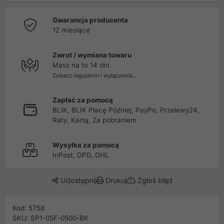
Gwarancja producenta
12 miesiące
Zwrot / wymiana towaru
Masz na to 14 dni.
Zobacz regulamin i wyłączenia...
Zapłać za pomocą
BLIK, BLIK Płacę Później, PayPo, Przelewy24,
Raty, Kartą, Za pobraniem
Wysyłka za pomocą
InPost, DPD, DHL
Udostępnij
Drukuj
Zgłoś błąd
Kod: 5758
SKU: SP1-05F-0500-BK