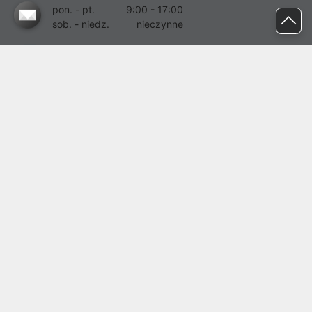
pon. - pt.
9:00 - 17:00
sob. - niedz.
nieczynne
pomoc@proline.pl
Dołącz do nas
Zgłoś błąd na stronie
Proline SA z siedzibą w Mirkowie (55-095), przy ul. Brzozowej 5,
wpisana do rejestru przedsiębiorców Krajowego Rejestru Sądowego
przez Sąd Rejonowy dla Wrocławia-Fabrycznej we Wrocławiu, VI
Wydział Gospodarczy Krajowego Rejestru Sądowego pod nr KRS:
0000282071, NIP: 8951898022, REGON: 020482041, BDO:
000437899. Kapitał zakładowy Spółki wynosi 500000,00 zł i został
on opłacony w całości.
© proline 1996 - 2026. Wszelkie prawa zastrzeżone.