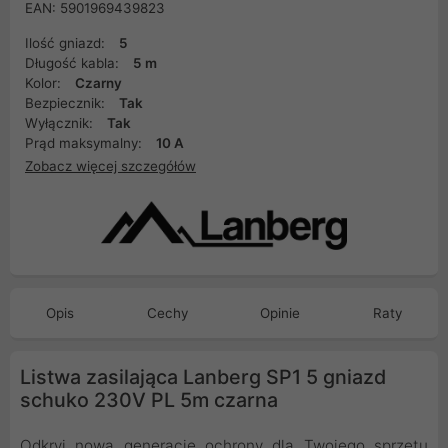
EAN: 5901969439823
Ilość gniazd:
5
Długość kabla:
5 m
Kolor:
Czarny
Bezpiecznik:
Tak
Wyłącznik:
Tak
Prąd maksymalny:
10 A
Zobacz więcej szczegółów
Opis
Cechy
Opinie
Raty
Listwa zasilająca Lanberg SP1 5 gniazd
schuko 230V PL 5m czarna
Odkryj nową generację ochrony dla Twojego sprzętu