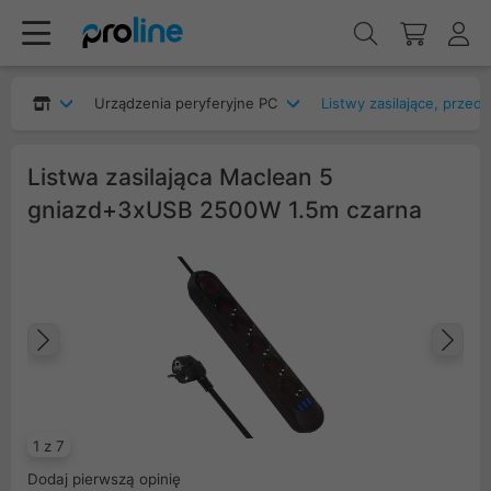
Urządzenia peryferyjne PC
Listwy zasilające, przed
Listwa zasilająca Maclean 5
gniazd+3xUSB 2500W 1.5m czarna
Poprzedni
Na
1 z 7
Dodaj pierwszą opinię