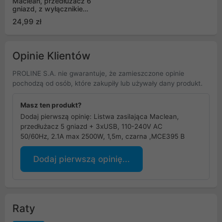
Maclean, przedłużacz 6
gniazd, z wyłącznikiem,
czarny, 2300W, 1.5m,
24,99 zł
MCE225
Opinie Klientów
PROLINE S.A. nie gwarantuje, że zamieszczone opinie
pochodzą od osób, które zakupiły lub używały dany produkt.
Masz ten produkt?
Dodaj pierwszą opinię: Listwa zasilająca Maclean,
przedłużacz 5 gniazd + 3xUSB, 110-240V AC
50/60Hz, 2.1A max 2500W, 1,5m, czarna ,MCE395 B
Dodaj pierwszą opinię...
Raty