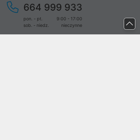
664 999 933
pon. - pt.
9:00 - 17:00
sob. - niedz.
nieczynne
pomoc@proline.pl
Dołącz do nas
Zgłoś błąd na stronie
Proline SA z siedzibą w Mirkowie (55-095), przy ul. Brzozowej 5,
wpisana do rejestru przedsiębiorców Krajowego Rejestru Sądowego
przez Sąd Rejonowy dla Wrocławia-Fabrycznej we Wrocławiu, VI
Wydział Gospodarczy Krajowego Rejestru Sądowego pod nr KRS:
0000282071, NIP: 8951898022, REGON: 020482041, BDO:
000437899. Kapitał zakładowy Spółki wynosi 500000,00 zł i został
on opłacony w całości.
© proline 1996 - 2026. Wszelkie prawa zastrzeżone.