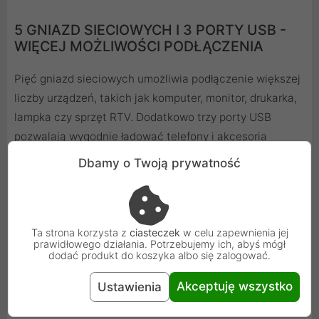
5 GNIAZD SIECIOWYCH I 3 PORTY USB -
WIĘCEJ MOŻLIWOŚCI PODŁĄCZENIA
Pięć gniazd sieciowych umożliwia podłączenie większej
liczby urządzeń, takich jak komputer, monitor, drukarka,
lampka czy sprzęt RTV. Dodatkowo trzy porty USB
pozwalają wygodnie ładować telefony i akcesoria
mobilne bez konieczności używania osobnych
Dbamy o Twoją prywatność
ładowarek. To doskonałe rozwiązanie dla osób, które
cenią porządek i praktyczne podejście do organizacji
przestrzeni roboczej.
Ta strona korzysta z
ciasteczek
w celu zapewnienia jej
prawidłowego działania. Potrzebujemy ich, abyś mógł
dodać produkt do koszyka albo się zalogować.
KABEL O DŁUGOŚCI 1,5 METRA - IDEALNY
Akceptuję wszystko
BALANS MIĘDZY ZASIĘGIEM A
Ustawienia
PORZĄDKIEM