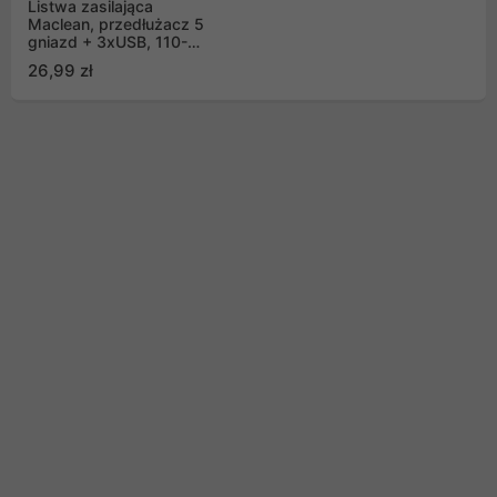
Listwa zasilająca
Maclean, przedłużacz 5
gniazd + 3xUSB, 110-
240V AC 50/60Hz,
26,99 zł
2.1A max 2500W, 1,5m,
czarna ,MCE395 B