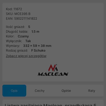
Kod: 11672
SKU: MCE395 B
EAN: 5902211141822
Ilość gniazd:
5
Długość kabla:
1.5 m
Kolor:
Czarny
Wyłącznik:
Tak
Wymiary:
332 x 59 x 38 mm
Rodzaj gniazd:
F Schuko
Zobacz więcej szczegółów
Opis
Cechy
Opinie
Raty
Listwa zasilająca Maclean, przedłużacz 5