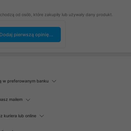
chodzą od osób, które zakupiły lub używały dany produkt.
Dodaj pierwszą opinię...
lną w preferowanym banku
masz mailem
kuriera lub online