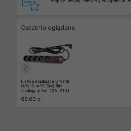
Podpisz umowę i ciesz się zakupami w Pro
Ostatnio oglądane
Poprzedni
Listwa zasilająca Orvaldi
ORV-5 (AP5-5M) filtr
zasilający 5m, 10A, 210J
65,00 zł