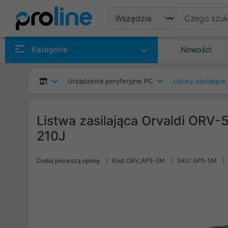
Produkty
Kategorie
Nowości
Producenci
Urządzenia peryferyjne PC
Listwy zasilające
Kategorie
Listwa zasilająca Orvaldi ORV-5
210J
Dodaj pierwszą opinię
Kod: ORV_AP5-5M
SKU: AP5-5M