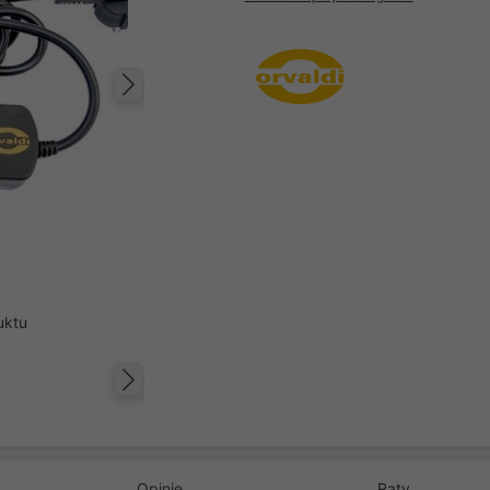
Następny
uktu
Następny
Opinie
Raty