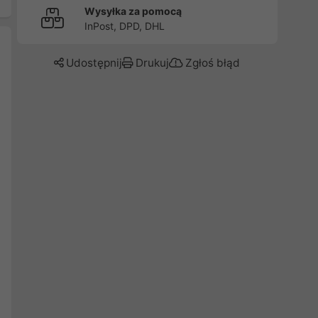
Wysyłka za pomocą
InPost, DPD, DHL
Udostępnij
Drukuj
Zgłoś błąd