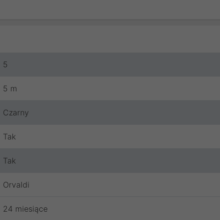
5
5 m
Czarny
Tak
Tak
Orvaldi
24 miesiące