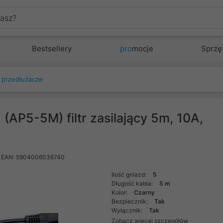
Bestsellery
pro
mocje
Sprzę
, przedłużacze
 (AP5-5M) filtr zasilający 5m, 10A,
EAN: 5904006036740
Ilość gniazd:
5
Długość kabla:
5 m
Kolor:
Czarny
Bezpiecznik:
Tak
Wyłącznik:
Tak
Zobacz więcej szczegółów