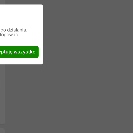
go działania.
alogować.
ptuję wszystko
Następny