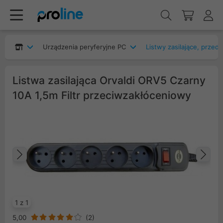
Urządzenia peryferyjne PC
Listwy zasilające, przed
Listwa zasilająca Orvaldi ORV5 Czarny
10A 1,5m Filtr przeciwzakłóceniowy
Poprzedni
Na
1 z 1
5,00
(
2
)