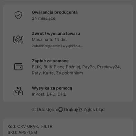
Gwarancja producenta
24 miesiące
Zwrot / wymiana towaru
Masz na to 14 dni.
Zobacz regulamin i wyłączenia...
Zapłać za pomocą
BLIK, BLIK Płacę Później, PayPo, Przelewy24,
Raty, Kartą, Za pobraniem
Wysyłka za pomocą
InPost, DPD, DHL
Udostępnij
Drukuj
Zgłoś błąd
Kod: ORV_ORV-5_FILTR
SKU: AP5-1,5M