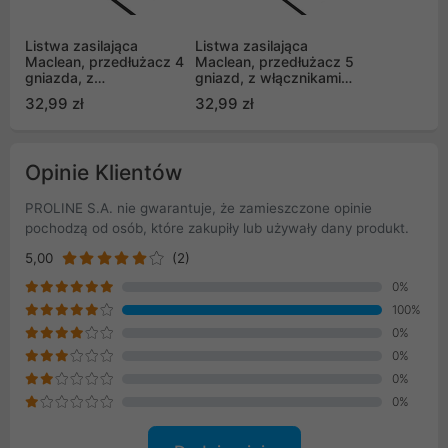
Listwa zasilająca
Listwa zasilająca
Maclean, przedłużacz 4
Maclean, przedłużacz 5
gniazda, z
gniazd, z włącznikami,
wyłącznikiem, czarny,
multikolor,
32,99 zł
32,99 zł
2300W, 5m, MCE182
250VAC/10A, 1.5m,
MCE204
Opinie Klientów
PROLINE S.A. nie gwarantuje, że zamieszczone opinie
pochodzą od osób, które zakupiły lub używały dany produkt.
5,00
(2)
0%
100%
0%
0%
0%
0%