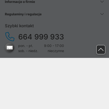
Informacje o firmie
Regulaminy i regulacje
Szybki kontakt
664 999 933
pon. - pt.
9:00 - 17:00
sob. - niedz.
nieczynne
pomoc@proline.pl
Dołącz do nas
Zgłoś błąd na stronie
Proline SA z siedzibą w Mirkowie (55-095), przy ul. Brzozowej 5,
wpisana do rejestru przedsiębiorców Krajowego Rejestru Sądowego