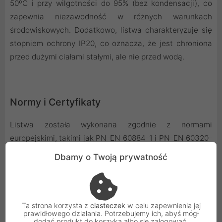
50ºC i przy wilgotności do 95% (bez kondensacji), co
zapewnia niezawodność w różnych warunkach
środowiskowych. Dodatkowo, listwa charakteryzuje się
stopniem ochrony IP20, co oznacza, że jest chroniona
przed dużymi ciałami stałymi, ale nie przed wodą.
Normy i Certyfikaty
Listwa została wykonana zgodnie z normami
europejskimi, takimi jak PN-EN 60884-1 i PN-EN 60320-
1, a także spełnia wymagania dotyczące wtyczek, gniazd
Dbamy o Twoją prywatność
i gniazdek. Posiada certyfikaty ISO 9001, ISO 14001 i ISO
45001, co świadczy o jej wysokiej jakości oraz dbałości o
bezpieczeństwo użytkowników i środowisko.
Ta strona korzysta z
ciasteczek
w celu zapewnienia jej
prawidłowego działania. Potrzebujemy ich, abyś mógł
dodać produkt do koszyka albo się zalogować.