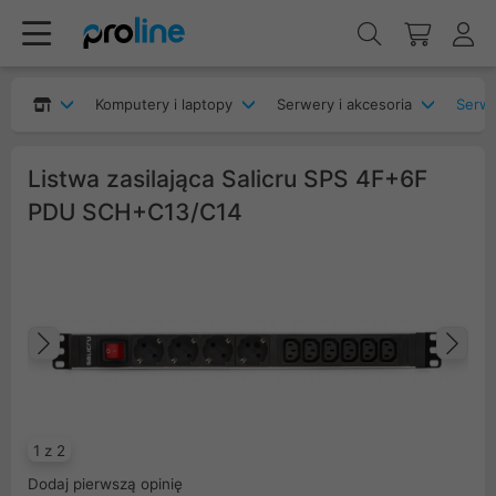
Komputery i laptopy
Serwery i akcesoria
Listwa zasilająca Salicru SPS 4F+6F
PDU SCH+C13/C14
Poprzedni
Na
1 z 2
Dodaj pierwszą opinię