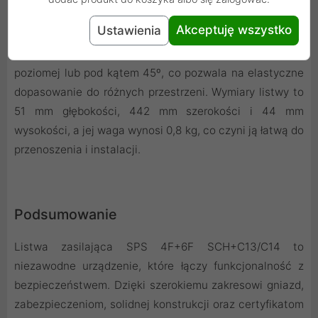
Montaż i Wymiary
Akceptuję wszystko
Ustawienia
Uchwyty mocujące umożliwiają montaż listwy w pozycji
poziomej lub pod kątem 45º, co pozwala na elastyczne
dopasowanie do różnych przestrzeni. Wymiary listwy to
51 mm głębokości, 442 mm szerokości i 44 mm
wysokości, a jej waga wynosi 0,8 kg, co czyni ją łatwą do
przenoszenia i instalacji.
Podsumowanie
Listwa zasilająca SPS 4F+6F SCH+C13/C14 to
niezawodne urządzenie, które łączy funkcjonalność z
bezpieczeństwem. Dzięki szerokiemu zakresowi gniazd,
zabezpieczeniom, solidnej konstrukcji oraz certyfikatom