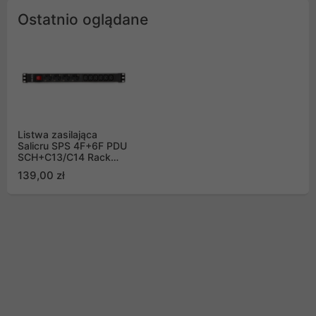
Ostatnio oglądane
Listwa zasilająca
Salicru SPS 4F+6F PDU
SCH+C13/C14 Rack
PDU wejście IEC C14,
139,00 zł
wyjście 4x Schucko 6x
IEC C13, 1.5m, LED,
IP20