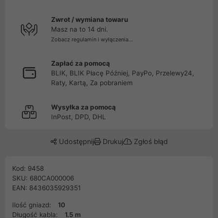
Zwrot / wymiana towaru
Masz na to 14 dni.
Zobacz regulamin i wyłączenia...
Zapłać za pomocą
BLIK, BLIK Płacę Później, PayPo, Przelewy24,
Raty, Kartą, Za pobraniem
Wysyłka za pomocą
InPost, DPD, DHL
Udostępnij
Drukuj
Zgłoś błąd
Kod: 9458
SKU: 680CA000006
EAN: 8436035929351
Ilość gniazd:
10
Długość kabla:
1.5 m