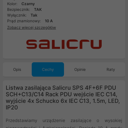
Kolor:
Czarny
Bezpiecznik:
TAK
Wyłącznik:
Tak
Prąd znamionowy:
10 A
Zobacz więcej szczegółów
Opis
Cechy
Opinie
Raty
Listwa zasilająca Salicru SPS 4F+6F PDU
SCH+C13/C14 Rack PDU wejście IEC C14,
wyjście 4x Schucko 6x IEC C13, 1.5m, LED,
IP20
Przedstawiamy urządzenie zasilające o wysokiej