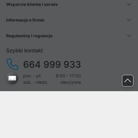
Wsparcie klienta i serwis
Informacje o firmie
Regulaminy i regulacje
Szybki kontakt
664 999 933
pon. - pt.
9:00 - 17:00
sob. - niedz.
nieczynne
pomoc@proline.pl
Dołącz do nas
Zgłoś błąd na stronie