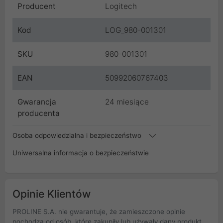
Producent
Logitech
Kod
LOG_980-001301
SKU
980-001301
EAN
50992060767403
Gwarancja
24 miesiące
producenta
Osoba odpowiedzialna i bezpieczeństwo
Uniwersalna informacja o bezpieczeństwie
Opinie Klientów
PROLINE S.A. nie gwarantuje, że zamieszczone opinie
pochodzą od osób, które zakupiły lub używały dany produkt.