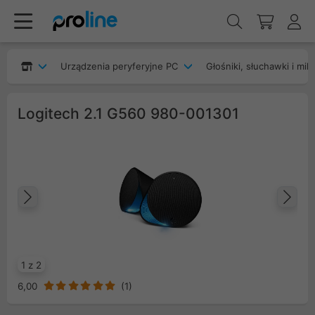
Urządzenia peryferyjne PC
Głośniki, słuchawki i mik
Logitech 2.1 G560 980-001301
Poprzedni
Na
1 z 2
6,00
(
1
)