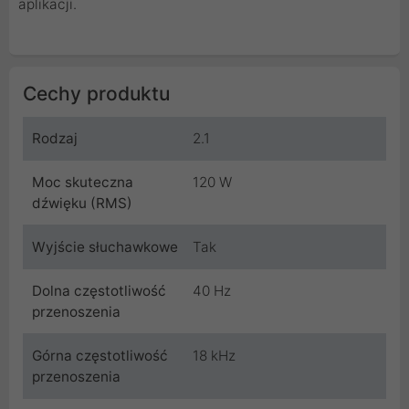
aplikacji.
Cechy produktu
Rodzaj
2.1
Moc skuteczna
120 W
dźwięku (RMS)
Wyjście słuchawkowe
Tak
Dolna częstotliwość
40 Hz
przenoszenia
Górna częstotliwość
18 kHz
przenoszenia