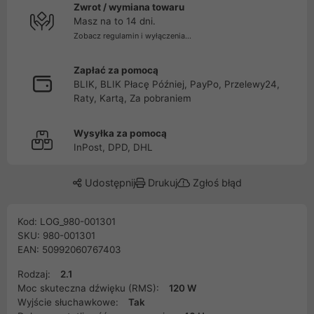
Zwrot / wymiana towaru
Masz na to 14 dni.
Zobacz regulamin i wyłączenia...
Zapłać za pomocą
BLIK, BLIK Płacę Później, PayPo, Przelewy24,
Raty, Kartą, Za pobraniem
Wysyłka za pomocą
InPost, DPD, DHL
Udostępnij
Drukuj
Zgłoś błąd
Kod: LOG_980-001301
SKU: 980-001301
EAN: 50992060767403
Rodzaj:
2.1
Moc skuteczna dźwięku (RMS):
120 W
Wyjście słuchawkowe:
Tak