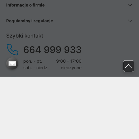
Informacje o firmie
Regulaminy i regulacje
Szybki kontakt
664 999 933
pon. - pt.
9:00 - 17:00
sob. - niedz.
nieczynne
pomoc@proline.pl
Dołącz do nas
Zgłoś błąd na stronie
Proline SA z siedzibą w Mirkowie (55-095), przy ul. Brzozowej 5,
wpisana do rejestru przedsiębiorców Krajowego Rejestru Sądowego