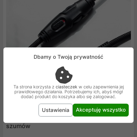
Dbamy o Twoją prywatność
Ta strona korzysta z
ciasteczek
w celu zapewnienia jej
prawidłowego działania. Potrzebujemy ich, abyś mógł
dodać produkt do koszyka albo się zalogować.
Akceptuję wszystko
Ustawienia
Odłączany mikrofon z funkcją redukcji
szumów