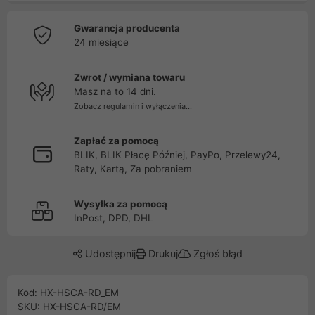
Gwarancja producenta
24 miesiące
Zwrot / wymiana towaru
Masz na to 14 dni.
Zobacz regulamin i wyłączenia...
Zapłać za pomocą
BLIK, BLIK Płacę Później, PayPo, Przelewy24,
Raty, Kartą, Za pobraniem
Wysyłka za pomocą
InPost, DPD, DHL
Udostępnij
Drukuj
Zgłoś błąd
Kod: HX-HSCA-RD_EM
SKU: HX-HSCA-RD/EM