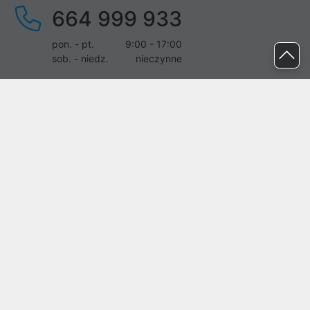
664 999 933
pon. - pt.
9:00 - 17:00
sob. - niedz.
nieczynne
pomoc@proline.pl
Dołącz do nas
Zgłoś błąd na stronie
Proline SA z siedzibą w Mirkowie (55-095), przy ul. Brzozowej 5,
wpisana do rejestru przedsiębiorców Krajowego Rejestru Sądowego
przez Sąd Rejonowy dla Wrocławia-Fabrycznej we Wrocławiu, VI
Wydział Gospodarczy Krajowego Rejestru Sądowego pod nr KRS:
0000282071, NIP: 8951898022, REGON: 020482041, BDO:
000437899. Kapitał zakładowy Spółki wynosi 500000,00 zł i został
on opłacony w całości.
© proline 1996 - 2026. Wszelkie prawa zastrzeżone.