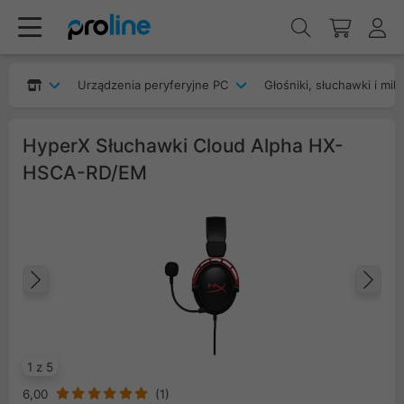
Urządzenia peryferyjne PC
Głośniki, słuchawki i mik
HyperX Słuchawki Cloud Alpha HX-
HSCA-RD/EM
Poprzedni
Na
1 z 5
6,00
(
1
)