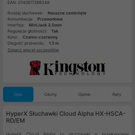
EAN: 0740617268348
Rodzaj słuchawek:
Nauszne zamknięte
Komunikacja:
Przewodowa
Interfejs:
MiniJack 3.5mm
Regulacja głośności:
Tak
Kolor:
Czarno-czerwony
Długość przewodu:
1.3 m
Zobacz więcej szczegółów
Opis
Cechy
Opinie
Raty
HyperX Słuchawki Cloud Alpha HX-HSCA-
RD/EM
HyperX Cloud Alpha to słuchawki o przełomowej