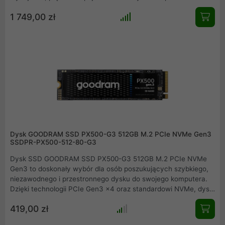
wycisnąć maksimum osiągów z najnowszych platform
1 749,00 zł
kompatybilnych ze standardem DDR5. Dołącz do grona
użytkowników IRDM i odkryj potencjał, który nie ma sobie
równych. Podejmij wyzwanie i zmień sposób, w jaki pracujesz,
tworzysz i grasz.
Dysk GOODRAM SSD PX500-G3 512GB M.2 PCIe NVMe Gen3
SSDPR-PX500-512-80-G3
Dysk SSD GOODRAM SSD PX500-G3 512GB M.2 PCIe NVMe
Gen3 to doskonały wybór dla osób poszukujących szybkiego,
niezawodnego i przestronnego dysku do swojego komputera.
Dzięki technologii PCIe Gen3 x4 oraz standardowi NVMe, dysk
ten zapewnia błyskawiczną prędkość transferu danych, co
419,00 zł
wpływa na płynność pracy systemu oraz szybsze ładowanie
aplikacji. Z pojemnością 512 GB zyskujesz dużą przestrzeń na