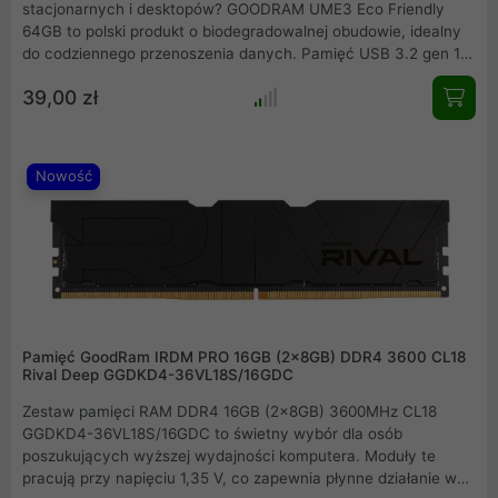
stacjonarnych i desktopów? GOODRAM UME3 Eco Friendly
64GB to polski produkt o biodegradowalnej obudowie, idealny
do codziennego przenoszenia danych. Pamięć USB 3.2 gen 1
oferuje odczyt do 60 MB/s i zapis do 20 MB/s. Kompatybilna z
39,00 zł
Windows, MacOS i Linux. Doświadcz wygody i ekologii w
jednym urządzeniu.
Nowość
Pamięć GoodRam IRDM PRO 16GB (2x8GB) DDR4 3600 CL18
Rival Deep GGDKD4-36VL18S/16GDC
Zestaw pamięci RAM DDR4 16GB (2x8GB) 3600MHz CL18
GGDKD4-36VL18S/16GDC to świetny wybór dla osób
poszukujących wyższej wydajności komputera. Moduły te
pracują przy napięciu 1,35 V, co zapewnia płynne działanie w