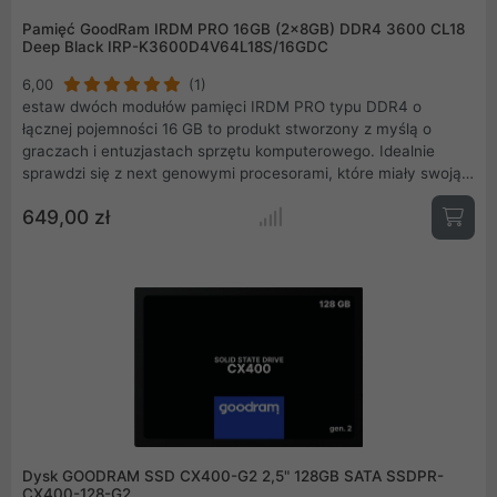
Pamięć GoodRam IRDM PRO 16GB (2x8GB) DDR4 3600 CL18
Deep Black IRP-K3600D4V64L18S/16GDC
6,00
(1)
estaw dwóch modułów pamięci IRDM PRO typu DDR4 o
łącznej pojemności 16 GB to produkt stworzony z myślą o
graczach i entuzjastach sprzętu komputerowego. Idealnie
sprawdzi się z next genowymi procesorami, które miały swoją
premierę pod koniec roku 2020. Moduły zostały wykonane z
649,00 zł
wyselekcjonowanych kości pamięci oraz 8-warstwowej płytki
PCB. Całość została zamknięta w stylowe, odprowadzające
nadmiar ciepła radiatory w kolorze Deep Black, które wpisują
się w aktualne obowiązujące trendy.
Dysk GOODRAM SSD CX400-G2 2,5" 128GB SATA SSDPR-
CX400-128-G2