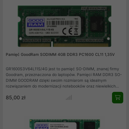
Pamięć GoodRam SODIMM 4GB DDR3 PC1600 CL11 1,35V
GR1600S3V64L11S/4G jest to pamięć SO-DIMM, znanej firmy
Goodram, przeznaczona do laptopów. Pamięci RAM DDR3 SO-
DIMM GOODRAM dzięki swoim rozmiarom są idealnym
rozwiązaniem do modernizacji notebooków oraz niewielkich
komputerów przenośnych. Sprzęt, który od lat dobrze służy
85,00 zł
swoim posiadaczom dzięki rozszerzeniu o nowe pamięci SO-
DIMM marki GOODRAM zyska zupełnie nowe możliwości.