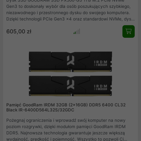
Gen3 to doskonały wybór dla osób poszukujących szybkiego,
niezawodnego i przestronnego dysku do swojego komputera.
Dzięki technologii PCIe Gen3 x4 oraz standardowi NVMe, dysk
ten zapewnia błyskawiczną prędkość transferu danych, co
605,00 zł
wpływa na płynność pracy systemu oraz szybsze ładowanie
aplikacji. Z pojemnością 1 TB zyskujesz dużą przestrzeń na
dane, idealną do przechowywania gier, filmów, dokumentów i
innych plików multimedialnych.
Pamięć GoodRam IRDM 32GB (2x16GB) DDR5 6400 CL32
Black IR-6400D564L32S/32GDC
Pożegnaj ograniczenia i wprowadź swój komputer na nowy
poziom rozgrywki, dzięki modułom pamięci GoodRam IRDM
DDR5. Najnowsza technologia gwarantuje jeszcze większą
wydajność, prędkość i pojemność. Wszystko to pozwoli Ci