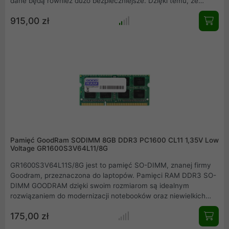
dane będą również dużo bezpieczniejsze. Dzięki temu, że
CX400 gen.2 nie posiada żadnych ruchomych części jest
915,00 zł
zdecydowanie wytrzymalszy na wstrząsy i uderzenia niż dysk
twardy.
Pamięć GoodRam SODIMM 8GB DDR3 PC1600 CL11 1,35V Low
Voltage GR1600S3V64L11/8G
GR1600S3V64L11S/8G jest to pamięć SO-DIMM, znanej firmy
Goodram, przeznaczona do laptopów. Pamięci RAM DDR3 SO-
DIMM GOODRAM dzięki swoim rozmiarom są idealnym
rozwiązaniem do modernizacji notebooków oraz niewielkich
komputerów przenośnych. Sprzęt, który od lat dobrze służy
175,00 zł
swoim posiadaczom dzięki rozszerzeniu o nowe pamięci SO-
DIMM marki GOODRAM zyska zupełnie nowe możliwości.