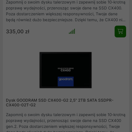
Zapomnij o swoim dysku talerzowym i zapewnij sobie 10-krotną
poprawę wydajności, przenosząc swoje dane na SSD CX400.
Poza dostarczeniem większej responsywności, Twoje dane
będą również dużo bezpieczniejsze. Dzięki temu, że CX400 nie
posiada żadnych ruchomych części jest zdecydowanie
335,00 zł
wytrzymalszy na wstrząsy i uderzenia niż dysk twardy.
Dysk GOODRAM SSD CX400-G2 2,5" 2TB SATA SSDPR-
CX400-02T-G2
Zapomnij o swoim dysku talerzowym i zapewnij sobie 10-krotną
poprawę wydajności, przenosząc swoje dane na SSD CX400
gen.2. Poza dostarczeniem większej responsywności, Twoje