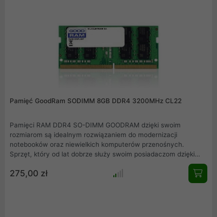
Pamięć GoodRam SODIMM 8GB DDR4 3200MHz CL22
Pamięci RAM DDR4 SO-DIMM GOODRAM dzięki swoim
rozmiarom są idealnym rozwiązaniem do modernizacji
notebooków oraz niewielkich komputerów przenośnych.
Sprzęt, który od lat dobrze służy swoim posiadaczom dzięki
rozszerzeniu o nowe pamięci SO-DIMM marki GOODRAM zyska
275,00 zł
zupełnie nowe możliwości. Całkowita pojemność to 8 GB.