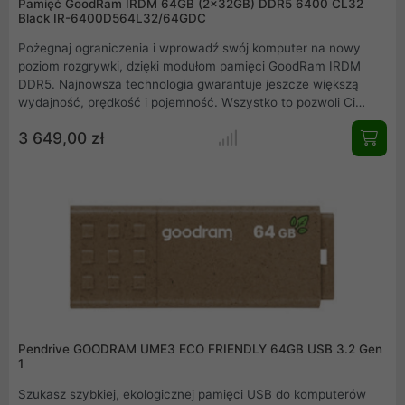
Pamięć GoodRam IRDM 64GB (2x32GB) DDR5 6400 CL32
Black IR-6400D564L32/64GDC
Pożegnaj ograniczenia i wprowadź swój komputer na nowy
poziom rozgrywki, dzięki modułom pamięci GoodRam IRDM
DDR5. Najnowsza technologia gwarantuje jeszcze większą
wydajność, prędkość i pojemność. Wszystko to pozwoli Ci
wycisnąć maksimum osiągów z najnowszych platform
3 649,00 zł
kompatybilnych ze standardem DDR5. Dołącz do grona
użytkowników IRDM i odkryj potencjał, który nie ma sobie
równych. Podejmij wyzwanie i zmień sposób, w jaki pracujesz,
tworzysz i grasz.
Pendrive GOODRAM UME3 ECO FRIENDLY 64GB USB 3.2 Gen
1
Szukasz szybkiej, ekologicznej pamięci USB do komputerów