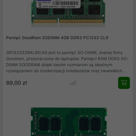
Pamięć GoodRam SODIMM 4GB DDR3 PC1333 CL9
GR1333S364L9S/4G jest to pamięć SO-DIMM, znanej firmy
Goodram, przeznaczona do laptopów. Pamięci RAM DDR3 SO-
DIMM GOODRAM dzięki swoim rozmiarom są idealnym
rozwiązaniem do modernizacji notebooków oraz niewielkich
komputerów przenośnych. Sprzęt, który od lat dobrze służy
89,00 zł
swoim posiadaczom dzięki rozszerzeniu o nowe pamięci SO-
DIMM marki GOODRAM zyska zupełnie nowe możliwości.