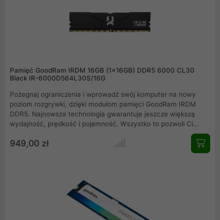
Pamięć GoodRam IRDM 16GB (1x16GB) DDR5 6000 CL30
Black IR-6000D564L30S/16G
Pożegnaj ograniczenia i wprowadź swój komputer na nowy
poziom rozgrywki, dzięki modułom pamięci GoodRam IRDM
DDR5. Najnowsza technologia gwarantuje jeszcze większą
wydajność, prędkość i pojemność. Wszystko to pozwoli Ci
wycisnąć maksimum osiągów z najnowszych platform
949,00 zł
kompatybilnych ze standardem DDR5. Dołącz do grona
użytkowników IRDM i odkryj potencjał, który nie ma sobie
równych. Podejmij wyzwanie i zmień sposób, w jaki pracujesz,
tworzysz i grasz.