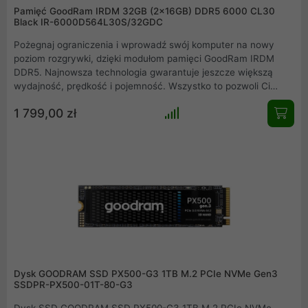
Pamięć GoodRam IRDM 32GB (2x16GB) DDR5 6000 CL30
Black IR-6000D564L30S/32GDC
Pożegnaj ograniczenia i wprowadź swój komputer na nowy
poziom rozgrywki, dzięki modułom pamięci GoodRam IRDM
DDR5. Najnowsza technologia gwarantuje jeszcze większą
wydajność, prędkość i pojemność. Wszystko to pozwoli Ci
wycisnąć maksimum osiągów z najnowszych platform
1 799,00 zł
kompatybilnych ze standardem DDR5. Dołącz do grona
użytkowników IRDM i odkryj potencjał, który nie ma sobie
równych. Podejmij wyzwanie i zmień sposób, w jaki pracujesz,
tworzysz i grasz.
Dysk GOODRAM SSD PX500-G3 1TB M.2 PCIe NVMe Gen3
SSDPR-PX500-01T-80-G3
Dysk SSD GOODRAM SSD PX500-G3 1TB M.2 PCIe NVMe