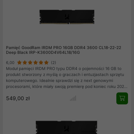
Pamięć GoodRam IRDM PRO 16GB DDR4 3600 CL18-22-22
Deep Black IRP-K3600D4V64L18/16G
6,00
(2)
Moduł pamięci IRDM PRO typu DDR4 o pojemności 16 GB to
produkt stworzony z myślą o graczach i entuzjastach sprzętu
komputerowego. Idealnie sprawdzi się z next genowymi
procesorami, które miały swoją premierę pod koniec roku 2020.
Moduł został wykonany z wyselekcjonowanych kości pamięci
549,00 zł
oraz 8-warstwowej płytki PCB. Całość została zamknięta w
stylowy, odprowadzający nadmiar ciepła radiator w kolorze
Deep Black, który wpisuje się w aktualne obowiązujące trendy.