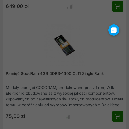
grach oraz wymagających programach. Głęboka, matowa
649,00 zł
czerń radiatora nadaje elegancji każdemu wnętrzu obudowy.
Odkryj stabilność pracy i optymalny zapas mocy bez
konieczności kosztownej wymiany całej platformy.
Pamięć GoodRam 4GB DDR3-1600 CL11 Single Rank
Moduły pamięci GOODRAM, produkowane przez firmę Wilk
Elektronik, zbudowane są z wysokiej jakości komponentów,
kupowanych od największych światowych producentów. Dzięki
temu, w odróżnieniu od wyrobów importowanych z Dalekiego
Wschodu cechuje je niezwykle atrakcyjny stosunek jakości do
75,00 zł
ceny.