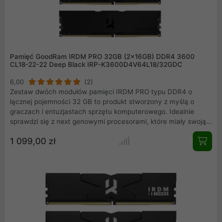
Pamięć GoodRam IRDM PRO 32GB (2x16GB) DDR4 3600
CL18-22-22 Deep Black IRP-K3600D4V64L18/32GDC
6,00
(2)
Zestaw dwóch modułów pamięci IRDM PRO typu DDR4 o
łącznej pojemności 32 GB to produkt stworzony z myślą o
graczach i entuzjastach sprzętu komputerowego. Idealnie
sprawdzi się z next genowymi procesorami, które miały swoją
premierę pod koniec roku 2020. Moduły zostały wykonane z
1 099,00 zł
wyselekcjonowanych kości pamięci oraz 8-warstwowej płytki
PCB. Całość została zamknięta w stylowe, odprowadzające
nadmiar ciepła radiatory w kolorze Deep Black, które wpisują
się w aktualne obowiązujące trendy.