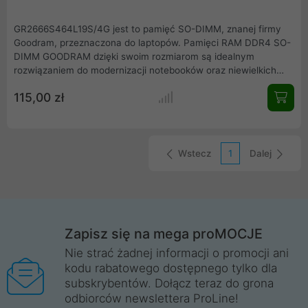
GR2666S464L19S/4G jest to pamięć SO-DIMM, znanej firmy
Goodram, przeznaczona do laptopów. Pamięci RAM DDR4 SO-
DIMM GOODRAM dzięki swoim rozmiarom są idealnym
rozwiązaniem do modernizacji notebooków oraz niewielkich
komputerów przenośnych. Sprzęt, który od lat dobrze służy
115,00 zł
swoim posiadaczom dzięki rozszerzeniu o nowe pamięci SO-
DIMM marki GOODRAM zyska zupełnie nowe możliwości.
Wstecz
1
Dalej
Zapisz się na mega proMOCJE
Nie strać żadnej informacji o promocji ani
kodu rabatowego dostępnego tylko dla
subskrybentów. Dołącz teraz do grona
odbiorców newslettera ProLine!