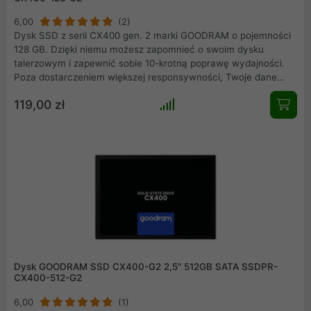
6,00
(2)
Dysk SSD z serii CX400 gen. 2 marki GOODRAM o pojemności
128 GB. Dzięki niemu możesz zapomnieć o swoim dysku
talerzowym i zapewnić sobie 10-krotną poprawę wydajności.
Poza dostarczeniem większej responsywności, Twoje dane
będą również dużo bezpieczniejsze. Dzięki temu, że CX400
119,00 zł
gen.2 nie posiada żadnych ruchomych części jest
zdecydowanie wytrzymalszy na wstrząsy i uderzenia niż dysk
twardy.
Dysk GOODRAM SSD CX400-G2 2,5" 512GB SATA SSDPR-
CX400-512-G2
6,00
(1)