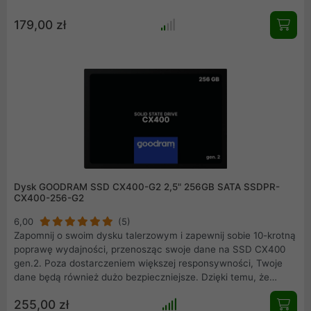
179,00 zł
Dysk GOODRAM SSD CX400-G2 2,5" 256GB SATA SSDPR-
CX400-256-G2
6,00
(5)
Zapomnij o swoim dysku talerzowym i zapewnij sobie 10-krotną
poprawę wydajności, przenosząc swoje dane na SSD CX400
gen.2. Poza dostarczeniem większej responsywności, Twoje
dane będą również dużo bezpieczniejsze. Dzięki temu, że
CX400 gen.2 nie posiada żadnych ruchomych części jest
255,00 zł
zdecydowanie wytrzymalszy na wstrząsy i uderzenia niż dysk