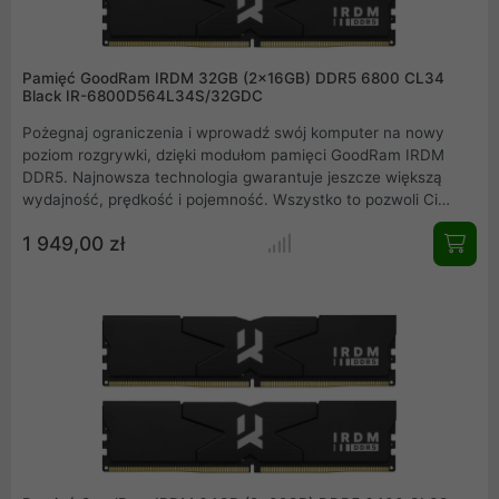
Pamięć GoodRam IRDM 32GB (2x16GB) DDR5 6800 CL34
Black IR-6800D564L34S/32GDC
Pożegnaj ograniczenia i wprowadź swój komputer na nowy
poziom rozgrywki, dzięki modułom pamięci GoodRam IRDM
DDR5. Najnowsza technologia gwarantuje jeszcze większą
wydajność, prędkość i pojemność. Wszystko to pozwoli Ci
wycisnąć maksimum osiągów z najnowszych platform
1 949,00 zł
kompatybilnych ze standardem DDR5. Dołącz do grona
użytkowników IRDM i odkryj potencjał, który nie ma sobie
równych. Podejmij wyzwanie i zmień sposób, w jaki pracujesz,
tworzysz i grasz.