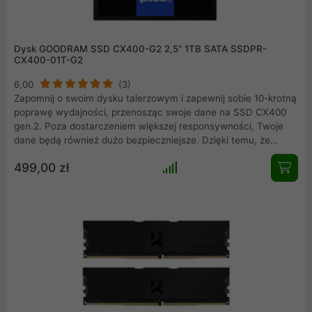
Dysk GOODRAM SSD CX400-G2 2,5" 1TB SATA SSDPR-
CX400-01T-G2
6,00
(3)
Zapomnij o swoim dysku talerzowym i zapewnij sobie 10-krotną
poprawę wydajności, przenosząc swoje dane na SSD CX400
gen.2. Poza dostarczeniem większej responsywności, Twoje
dane będą również dużo bezpieczniejsze. Dzięki temu, że
CX400 gen.2 nie posiada żadnych ruchomych części jest
499,00 zł
zdecydowanie wytrzymalszy na wstrząsy i uderzenia niż dysk
twardy.