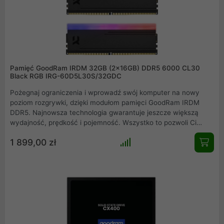
Pamięć GoodRam IRDM 32GB (2x16GB) DDR5 6000 CL30
Black RGB IRG-60D5L30S/32GDC
Pożegnaj ograniczenia i wprowadź swój komputer na nowy
poziom rozgrywki, dzięki modułom pamięci GoodRam IRDM
DDR5. Najnowsza technologia gwarantuje jeszcze większą
wydajność, prędkość i pojemność. Wszystko to pozwoli Ci
wycisnąć maksimum osiągów z najnowszych platform
1 899,00 zł
kompatybilnych ze standardem DDR5. Dołącz do grona
użytkowników IRDM i odkryj potencjał, który nie ma sobie
równych. Podejmij wyzwanie i zmień sposób, w jaki pracujesz,
tworzysz i grasz.