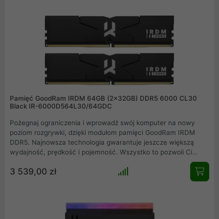
dane, idealną do przechowywania gier, filmów, dokumentów i
innych plików multimedialnych.
Pamięć GoodRam IRDM 64GB (2x32GB) DDR5 6000 CL30
Black IR-6000D564L30/64GDC
Pożegnaj ograniczenia i wprowadź swój komputer na nowy
poziom rozgrywki, dzięki modułom pamięci GoodRam IRDM
DDR5. Najnowsza technologia gwarantuje jeszcze większą
wydajność, prędkość i pojemność. Wszystko to pozwoli Ci
wycisnąć maksimum osiągów z najnowszych platform
3 539,00 zł
kompatybilnych ze standardem DDR5. Dołącz do grona
użytkowników IRDM i odkryj potencjał, który nie ma sobie
równych. Podejmij wyzwanie i zmień sposób, w jaki pracujesz,
tworzysz i grasz.