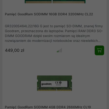
Pamięć GoodRam SODIMM 16GB DDR4 3200MHz CL22
GR3200S464L22/16G G jest to pamięć SO-DIMM, znanej firmy
Goodram, przeznaczona do laptopów. Pamięci RAM DDR3 SO-
DIMM GOODRAM dzięki swoim rozmiarom są idealnym
rozwiązaniem do modernizacji notebooków oraz niewielkich
komputerów przenośnych. Sprzęt, który od lat dobrze służy
449,00 zł
swoim posiadaczom dzięki rozszerzeniu o nowe pamięci SO-
DIMM marki GOODRAM zyska zupełnie nowe możliwości.
Pamięć GoodRam SODIMM 4GB DDR4 2666MHz CL19