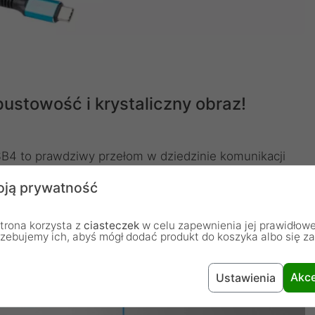
ustowość i krystaliczny obraz!
B4 to prawdziwy przełom w dziedzinie komunikacji
ie przepustowości do 40Gb/s, co gwarantuje
ją prywatność
h plików, takich jak wideo 4K i 8K czy rozbudowane
u dla rozdzielczości do 8K@60Hz, kable stanowią
trona korzysta z
ciasteczek
w celu zapewnienia jej prawidłowe
edialnych i profesjonalnych, umożliwiając podpięcie
rzebujemy ich, abyś mógł dodać produkt do koszyka albo się z
Akce
Ustawienia