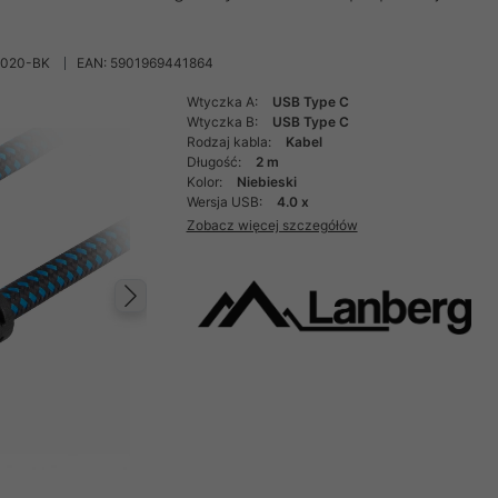
020-BK
EAN: 5901969441864
Wtyczka A:
USB Type C
Wtyczka B:
USB Type C
Rodzaj kabla:
Kabel
Długość:
2 m
Kolor:
Niebieski
Wersja USB:
4.0 x
Zobacz więcej szczegółów
Następny