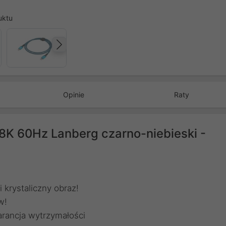
uktu
Następny
Opinie
Raty
 60Hz Lanberg czarno-niebieski -
krystaliczny obraz!
w!
arancja wytrzymałości