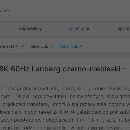
Bestsellery
pro
mocje
Sprzę
i adaptery
Kable USB
Kabel USB A
K 60Hz Lanberg czarno-niebieski -
opozycja dla wszystkich, którzy cenią sobie szybkość
ym. Dzięki wykorzystaniu najświeższych rozwiąza
 prędkości transferu, umożliwiają przesyłanie obrazu 
adowanie o mocy nawet 240 W. W zależności od potrzeb 
zech praktycznych długościach: 1 m, 1,5 m oraz 2 m, b
osowań od codziennego użytku w domu po profesjonaln