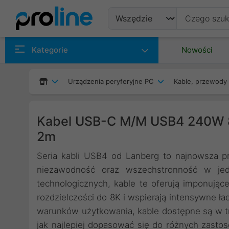
Produkty
Kategorie
Nowości
Producenci
Urządzenia peryferyjne PC
Kable, przewody 
Kategorie
Kabel USB-C M/M USB4 240W 8
2m
Seria kabli USB4 od Lanberg to najnowsza pr
niezawodność oraz wszechstronność w jedn
technologicznych, kable te oferują imponujące
rozdzielczości do 8K i wspierają intensywne ł
warunków użytkowania, kable dostępne są w tr
jak najlepiej dopasować się do różnych zast