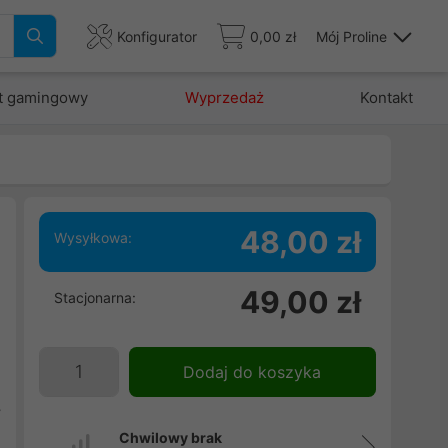
Konfigurator
0,00 zł
Mój Proline
t gamingowy
Wyprzedaż
Kontakt
48,00 zł
Wysyłkowa:
49,00 zł
Stacjonarna:
,
ń
w
Dodaj do koszyka
i
y
Chwilowy brak
e