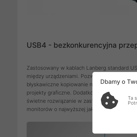
USB4 - bezkonkurencyjna przep
Zastosowany w kablach Lanberg standard US
między urządzeniami. Pozwala on na osiągan
Dbamy o Two
błyskawiczne kopiowanie nawet bardzo dużyc
projekty graficzne. Dodatkowo, przy wsparci
Ta s
świetne rozwiązanie w zastosowaniach multim
Pot
monitorów o najwyższej jakości obrazu.