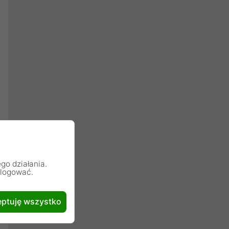
go działania.
alogować.
ptuję wszystko