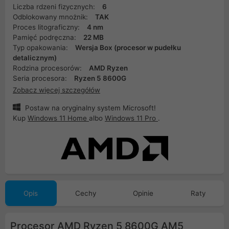
Liczba rdzeni fizycznych:
6
Odblokowany mnożnik:
TAK
Proces litograficzny:
4 nm
Pamięć podręczna:
22 MB
Typ opakowania:
Wersja Box (procesor w pudełku
detalicznym)
Rodzina procesorów:
AMD Ryzen
Seria procesora:
Ryzen 5 8600G
Zobacz więcej szczegółów
Postaw na oryginalny system Microsoft!
Kup
Windows 11 Home
albo
Windows 11 Pro
.
Opis
Cechy
Opinie
Raty
Procesor AMD Ryzen 5 8600G AM5