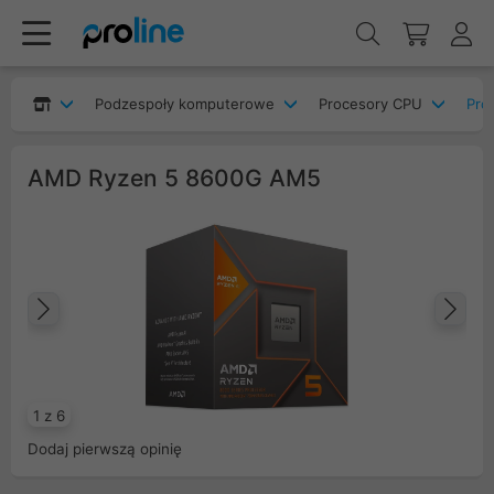
Podzespoły komputerowe
Procesory CPU
Pro
AMD Ryzen 5 8600G AM5
Poprzedni
Na
1 z 6
Dodaj pierwszą opinię