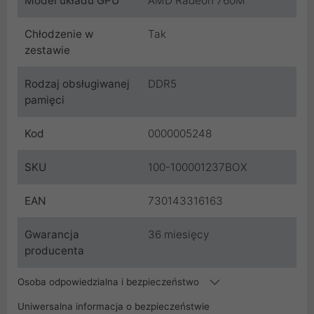
Model układu GPU
AMD Radeon 760M
Chłodzenie w
Tak
zestawie
Rodzaj obsługiwanej
DDR5
pamięci
Kod
0000005248
SKU
100-100001237BOX
EAN
730143316163
Gwarancja
36 miesięcy
producenta
Osoba odpowiedzialna i bezpieczeństwo
Uniwersalna informacja o bezpieczeństwie