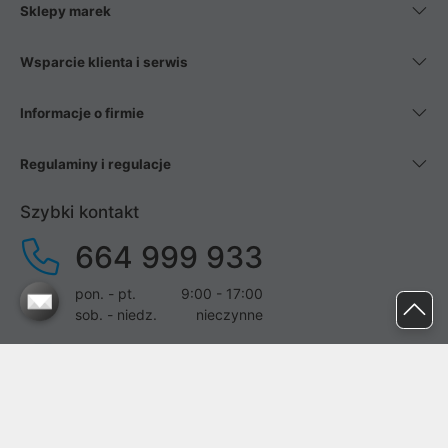
Sklepy marek
Wsparcie klienta i serwis
Informacje o firmie
Regulaminy i regulacje
Szybki kontakt
664 999 933
pon. - pt.
9:00 - 17:00
sob. - niedz.
nieczynne
pomoc@proline.pl
Dołącz do nas