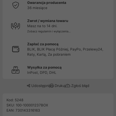
Gwarancja producenta
36 miesiące
Zwrot / wymiana towaru
Masz na to 14 dni.
Zobacz regulamin i wyłączenia...
Zapłać za pomocą
BLIK, BLIK Płacę Później, PayPo, Przelewy24,
Raty, Kartą, Za pobraniem
Wysyłka za pomocą
InPost, DPD, DHL
Udostępnij
Drukuj
Zgłoś błąd
Kod: 5248
SKU: 100-100001237BOX
EAN: 730143316163