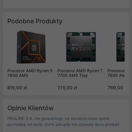
Podobne Produkty
Procesor AMD Ryzen 5
Procesor AMD Ryzen 7
Procesor A
7600 AM5
7700 AM5 Tray
7600 AM5 T
819,00 zł
775,00 zł
769,00 zł
Opinie Klientów
PROLINE S.A. nie gwarantuje, że zamieszczone opinie
pochodzą od osób, które zakupiły lub używały dany produkt.