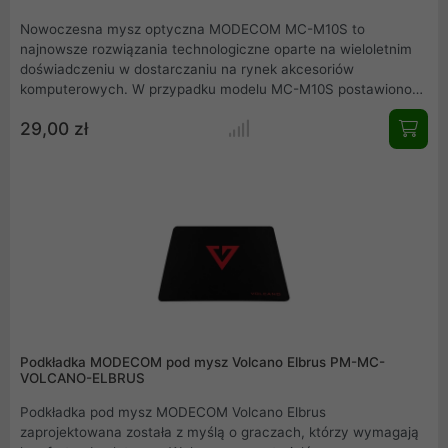
Nowoczesna mysz optyczna MODECOM MC-M10S to
najnowsze rozwiązania technologiczne oparte na wieloletnim
doświadczeniu w dostarczaniu na rynek akcesoriów
komputerowych. W przypadku modelu MC-M10S postawiono
na komfort użytkowania stosując ultra ciche mikroprzełączniki.
29,00 zł
Zdecydowanie zwiększa to komfort użytkowania w stosunku
do myszy z tradycyjnymi przełącznikami. Dzięki zastosowaniu
tej technologii można bezgłośnie korzystać z myszy w
pomieszczeniach użyteczności publicznej jak czytelnia, lub w
domu, przy 100% pewności, że praca na MC-M10S nie będzie
zakłócać panującej wokół ciszy.
Podkładka MODECOM pod mysz Volcano Elbrus PM-MC-
VOLCANO-ELBRUS
Podkładka pod mysz MODECOM Volcano Elbrus
zaprojektowana została z myślą o graczach, którzy wymagają