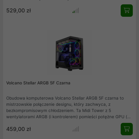
komponenty praktycznie pod każdym kątem. Oto obudowa dla
529,00 zł
miłośników eksponowania swojego komputera! Co więcej, w tej
wyjątkowej konstrukcji zainstalujesz płytę główną z
odwróconymi złączami, a montaż komputera uprzyjemnią
ergonomiczne rozwiązania jak montaż i demontaż paneli na
zatrzaski. Dla jak największej personalizacji możliwe jest
przeniesienie panelu I/O z boku na front, jest też naprawdę
sporo miejsca na opcjonalne chłodzenie wodne i długie karty
graficzne.
Volcano Stellar ARGB 5F Czarna
Obudowa komputerowa Volcano Stellar ARGB 5F czarna to
mistrzowskie połączenie designu, który zachwyca, z
bezkompromisowym chłodzeniem. Ta Midi Tower z 5
wentylatorami ARGB (i kontrolerem) pomieści potężne GPU (do
420mm), wysokie chłodzenia CPU (175mm) i systemy AIO (do
459,00 zł
360mm). Oferuje USB-C, pełen zestaw filtrów
przeciwkurzowych oraz opcję pionowego montażu karty