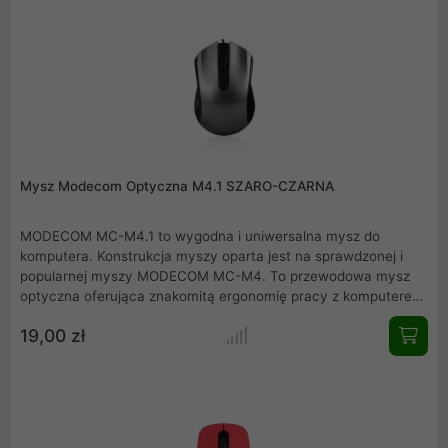
Mysz Modecom Optyczna M4.1 SZARO-CZARNA
MODECOM MC-M4.1 to wygodna i uniwersalna mysz do
komputera. Konstrukcja myszy oparta jest na sprawdzonej i
popularnej myszy MODECOM MC-M4. To przewodowa mysz
optyczna oferująca znakomitą ergonomię pracy z komputerem.
Dzięki wyposażeniu jej w interfejs USB oraz szerokiemu
19,00 zł
wachlarzowi wspieranych systemów operacyjnych, można z
niej korzystać praktycznie z każdym komputerem dostępnym
na rynku.