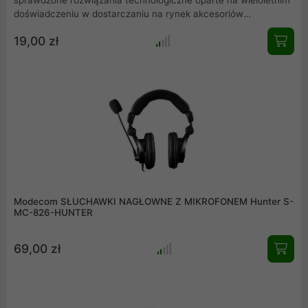
doświadczeniu w dostarczaniu na rynek akcesoriów
komputerowych. Nadrzędnym celem w tworzeniu tej myszy
19,00 zł
jest komfort i praktyczność. Kształt myszy ma na celu
ograniczyć zmęczenie dłoni i zapewnić wygodę podczas pracy
lub nauki przed komputerem.
Modecom SŁUCHAWKI NAGŁOWNE Z MIKROFONEM Hunter S-
MC-826-HUNTER
69,00 zł