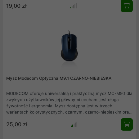
19,00 zł
użytkowników doceniających klasykę w nowoczesnym
wydaniu.
Mysz Modecom Optyczna M9.1 CZARNO-NIEBIESKA
MODECOM oferuje uniwersalną i praktyczną mysz MC-M9.1 dla
zwykłych użytkowników jej głównymi cechami jest długa
żywotność i ergonomia. Mysz dostępna jest w trzech
wariantach kolorystycznych, czarnym, czarno-niebieskim oraz
czarno-białym. Mysz Trafia w gusta wymagających
25,00 zł
użytkowników doceniających klasykę w nowoczesnym
wydaniu.