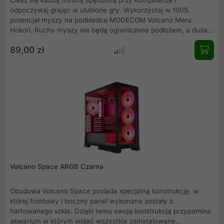
odpoczywaj grając w ulubione gry. Wykorzystaj w 100%
potencjał myszy na podkładce MODECOM Volcano Meru
Hokori. Ruchy myszy nie będą ograniczone podłożem, a duża
powierzchnia podkładki pozwoli nawet na najbardziej
89,00 zł
zamaszyste ruchy myszą. Wykorzystaj w pełni jej potencjał i
poczuj swobodę ruchów podczas grania.
Volcano Space ARGB Czarna
Obudowa Volcano Space posiada specjalną konstrukcję, w
której frontowy i boczny panel wykonane zostały z
hartowanego szkła. Dzięki temu swoją konstrukcją przypomina
akwarium w którym widać wszystkie zainstalowane