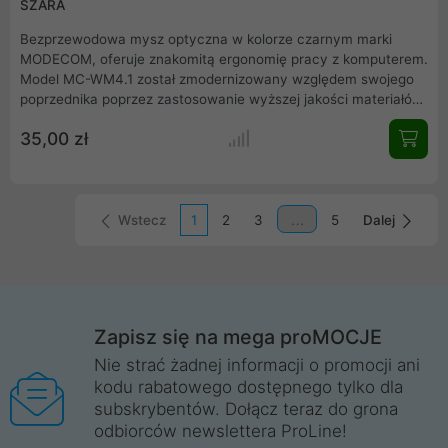
SZARA
Bezprzewodowa mysz optyczna w kolorze czarnym marki
MODECOM, oferuje znakomitą ergonomię pracy z komputerem.
Model MC-WM4.1 został zmodernizowany względem swojego
poprzednika poprzez zastosowanie wyższej jakości materiałów,
ich lepszego spasowania oraz zaimplementowania
35,00 zł
najnowszych rozwiązań technologicznych.
Wstecz
1
2
3
5
Dalej
Zapisz się na mega proMOCJE
Nie strać żadnej informacji o promocji ani
kodu rabatowego dostępnego tylko dla
subskrybentów. Dołącz teraz do grona
odbiorców newslettera ProLine!