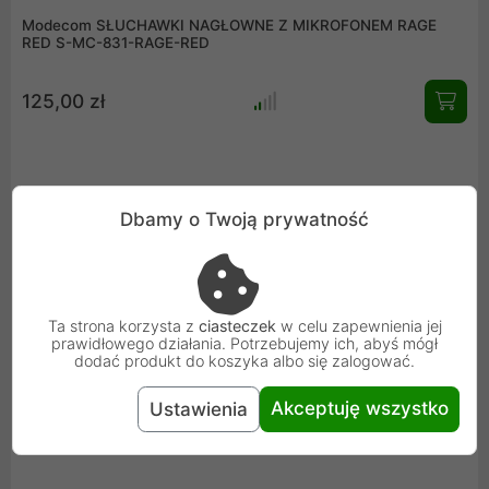
Modecom SŁUCHAWKI NAGŁOWNE Z MIKROFONEM RAGE
RED S-MC-831-RAGE-RED
125,00 zł
Dbamy o Twoją prywatność
Ta strona korzysta z
ciasteczek
w celu zapewnienia jej
prawidłowego działania. Potrzebujemy ich, abyś mógł
Mysz Modecom Bezprzewodowa Optyczna WRM1 BLACK M-
dodać produkt do koszyka albo się zalogować.
MC-WRM1-100
Akceptuję wszystko
Ustawienia
59,00 zł