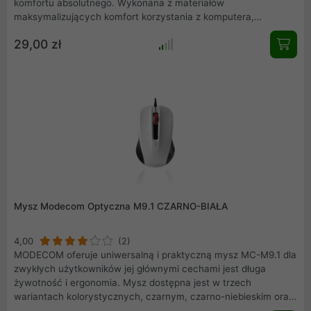
komfortu absolutnego. Wykonana z materiałów
maksymalizujących komfort korzystania z komputera,
zapewnia także ponadprzeciętne możliwości wykorzystania
29,00 zł
wszystkich parametrów myszy. Przyjemna w dotyku i
ułatwiająca pracę przy komputerze ma dodatkowo walory
estetyczne. Podkładka świetnie wkomponowuje się na biurku
pod mysz, ciesząc swoim wyglądem najbardziej
wymagających graczy.
Mysz Modecom Optyczna M9.1 CZARNO-BIAŁA
4,00
(2)
MODECOM oferuje uniwersalną i praktyczną mysz MC-M9.1 dla
zwykłych użytkowników jej głównymi cechami jest długa
żywotność i ergonomia. Mysz dostępna jest w trzech
wariantach kolorystycznych, czarnym, czarno-niebieskim oraz
czarno-białym. Mysz Trafia w gusta wymagających