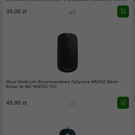
postawiliśmy na komfort użytkowania stosując ultra ciche
39,00 zł
mikroprzełączniki. Zdecydowanie zwiększa to komfort
użytkowania w stosunku do myszy z tradycyjnymi
przełącznikami.
Mysz Modecom Bezprzewodowa Optyczna WM102 Black-
Brown M-MC-WM102-130
45,00 zł