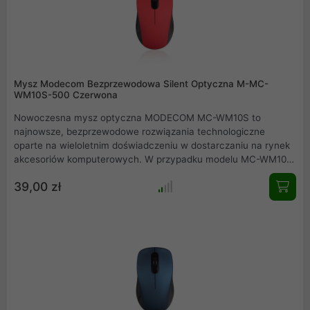
Mysz Modecom Bezprzewodowa Silent Optyczna M-MC-
WM10S-500 Czerwona
Nowoczesna mysz optyczna MODECOM MC-WM10S to
najnowsze, bezprzewodowe rozwiązania technologiczne
oparte na wieloletnim doświadczeniu w dostarczaniu na rynek
akcesoriów komputerowych. W przypadku modelu MC-WM10S
postawiono na komfort użytkowania stosując ultra ciche
39,00 zł
mikroprzełączniki. Zdecydowanie zwiększa to komfort
użytkowania w stosunku do myszy z tradycyjnymi
przełącznikami. Dzięki zastosowaniu tej technologii można
bezgłośnie korzystać z myszy w pomieszczeniach
użyteczności publicznej jak np. czytelnia.