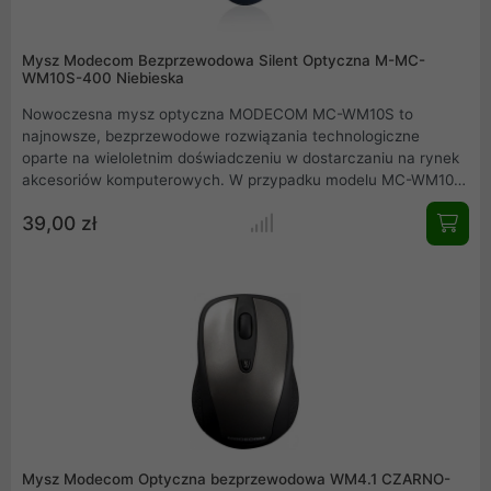
Mysz Modecom Bezprzewodowa Silent Optyczna M-MC-
WM10S-400 Niebieska
Nowoczesna mysz optyczna MODECOM MC-WM10S to
najnowsze, bezprzewodowe rozwiązania technologiczne
oparte na wieloletnim doświadczeniu w dostarczaniu na rynek
akcesoriów komputerowych. W przypadku modelu MC-WM10S
postawiliśmy na komfort użytkowania stosując ultra ciche
39,00 zł
mikroprzełączniki. Zdecydowanie zwiększa to komfort
użytkowania w stosunku do myszy z tradycyjnymi
przełącznikami.
Mysz Modecom Optyczna bezprzewodowa WM4.1 CZARNO-