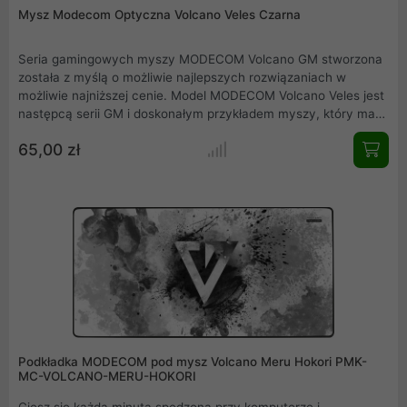
Mysz Modecom Optyczna Volcano Veles Czarna
Seria gamingowych myszy MODECOM Volcano GM stworzona
została z myślą o możliwie najlepszych rozwiązaniach w
możliwie najniższej cenie. Model MODECOM Volcano Veles jest
następcą serii GM i doskonałym przykładem myszy, który ma
za zadanie dać jak największą frajdę z użytkowania. Bez
65,00 zł
zbędnej spiny o headshoty i bez przymusu zostania e-
sportowym mistrzem świata. Co więcej - pozwala na wygodne
casualowe granie przez wiele godzin dzięki ergonomicznej
konstrukcji. Sprawdzi się podczas nauki lub pracy,
dostarczając pożądaną precyzję i przyjemność z każdej minuty
spędzonej przy komputerze. A gdy poznasz myszkę bliżej,
zobaczysz ile wygranych map i ile wspaniałych przygód
możesz z nią przeżyć.
Podkładka MODECOM pod mysz Volcano Meru Hokori PMK-
MC-VOLCANO-MERU-HOKORI
Ciesz się każdą minutą spędzoną przy komputerze i