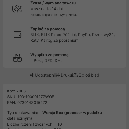
Zwrot / wymiana towaru
Masz na to 14 dni.
Zobacz regulamin i wyłączenia...
Zapłać za pomocą
BLIK, BLIK Płacę Później, PayPo, Przelewy24,
Raty, Kartą, Za pobraniem
Wysyłka za pomocą
InPost, DPD, DHL
Udostępnij
Drukuj
Zgłoś błąd
Kod: 7003
SKU: 100-100001277WOF
EAN: 0730143315272
Typ opakowania:
Wersja Box (procesor w pudełku
detalicznym)
Liczba rdzeni fizycznych:
16