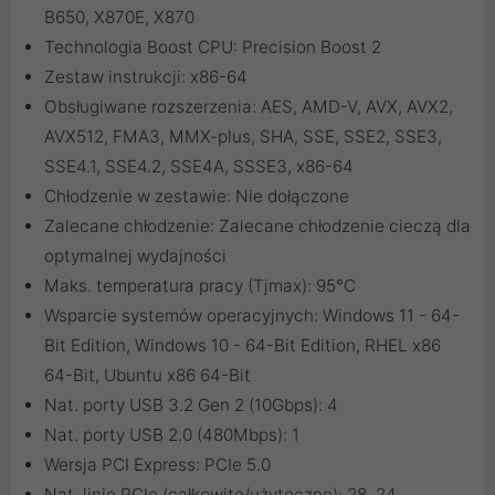
B650, X870E, X870
Technologia Boost CPU: Precision Boost 2
Zestaw instrukcji: x86-64
Obsługiwane rozszerzenia: AES, AMD-V, AVX, AVX2,
AVX512, FMA3, MMX-plus, SHA, SSE, SSE2, SSE3,
SSE4.1, SSE4.2, SSE4A, SSSE3, x86-64
Chłodzenie w zestawie: Nie dołączone
Zalecane chłodzenie: Zalecane chłodzenie cieczą dla
optymalnej wydajności
Maks. temperatura pracy (Tjmax): 95°C
Wsparcie systemów operacyjnych: Windows 11 - 64-
Bit Edition, Windows 10 - 64-Bit Edition, RHEL x86
64-Bit, Ubuntu x86 64-Bit
Nat. porty USB 3.2 Gen 2 (10Gbps): 4
Nat. porty USB 2.0 (480Mbps): 1
Wersja PCI Express: PCIe 5.0
Nat. linie PCIe (całkowite/użyteczne): 28, 24