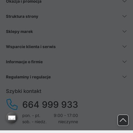
Okazja i promocja
Struktura strony
Sklepy marek
Wsparcie klienta i serwis
Informacje o firmie
Regulaminy i regulacje
Szybki kontakt
664 999 933
pon. - pt.
9:00 - 17:00
sob. - niedz.
nieczynne