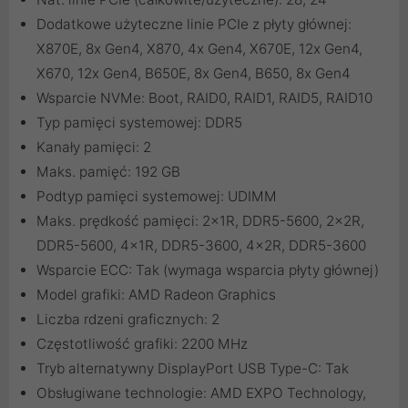
Dodatkowe użyteczne linie PCIe z płyty głównej:
X870E, 8x Gen4, X870, 4x Gen4, X670E, 12x Gen4,
X670, 12x Gen4, B650E, 8x Gen4, B650, 8x Gen4
Wsparcie NVMe: Boot, RAID0, RAID1, RAID5, RAID10
Typ pamięci systemowej: DDR5
Kanały pamięci: 2
Maks. pamięć: 192 GB
Podtyp pamięci systemowej: UDIMM
Maks. prędkość pamięci: 2x1R, DDR5-5600, 2x2R,
DDR5-5600, 4x1R, DDR5-3600, 4x2R, DDR5-3600
Wsparcie ECC: Tak (wymaga wsparcia płyty głównej)
Model grafiki: AMD Radeon Graphics
Liczba rdzeni graficznych: 2
Częstotliwość grafiki: 2200 MHz
Tryb alternatywny DisplayPort USB Type-C: Tak
Obsługiwane technologie: AMD EXPO Technology,