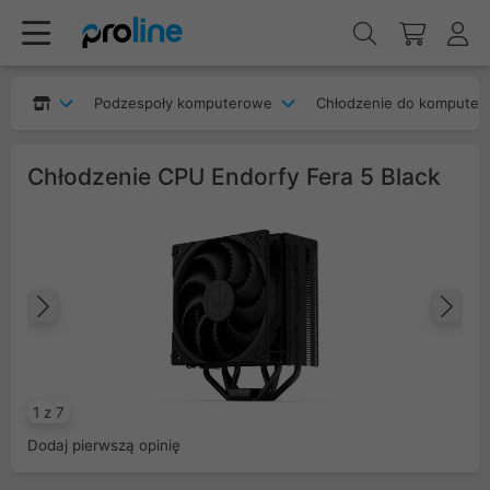
Podzespoły komputerowe
Chłodzenie do komputer
Chłodzenie CPU Endorfy Fera 5 Black
Poprzedni
Na
1 z 7
Dodaj pierwszą opinię