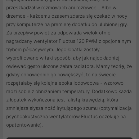
przeszkadzał w rozmowach ani rozrywce... Albo w
drzemce - każdemu czasem zdarza się czekać w nocy
przy komputerze na premierę dodatku do ulubionej gry.
Za przepływ powietrza odpowiada wielokrotnie
nagradzany wentylator Fluctus 120 PWM z opcjonalnym
trybem półpasywnym. Jego łopatki zostały
wyprofilowane w taki sposób, aby jak najdokładniej
owiewać gęsto ułożone żebra radiatora. Mamy teorię, że
gdyby odpowiednio go powiększyć, to na świecie
rozpętałaby się kolejna epoka lodowcowa - wzorowo
radzi sobie z obniżaniem temperatury. Dodatkowo każda
z łopatek wykończona jest falistą krawędzią, która
zmniejsza słyszalność irytującego szumu (optymalizacja
psychoakustyczna wentylatorów Fluctus oczekuje na
opatentowanie).