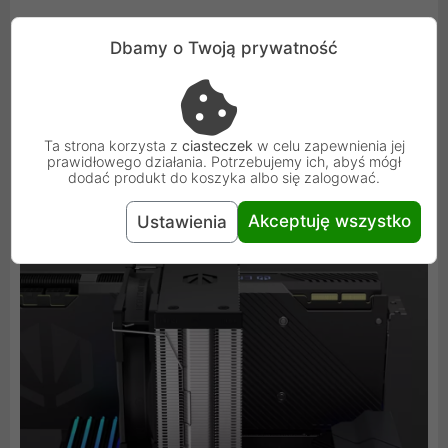
Łatwiej się nie da
Dbamy o Twoją prywatność
Fera 5 to sprzęt, który szybko i łatwo zainstalujesz dzięki
ramce ułatwiającej montaż - nawet, jeśli po raz pierwszy
Ta strona korzysta z
ciasteczek
w celu zapewnienia jej
składasz komputer. Razem z coolerem dajemy Ci
prawidłowego działania. Potrzebujemy ich, abyś mógł
instrukcję wideo, która krok po kroku przeprowadzi Cię
dodać produkt do koszyka albo się zalogować.
przez cały proces. Łatwiej się już nie da.
Akceptuję wszystko
Ustawienia