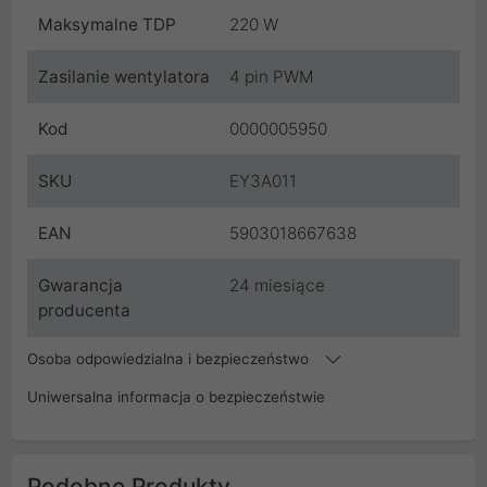
Maksymalne TDP
220 W
Zasilanie wentylatora
4 pin PWM
Kod
0000005950
SKU
EY3A011
EAN
5903018667638
Gwarancja
24 miesiące
producenta
Osoba odpowiedzialna i bezpieczeństwo
Uniwersalna informacja o bezpieczeństwie
Podobne Produkty