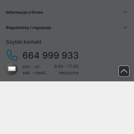
Informacje o firmie
Regulaminy i regulacje
Szybki kontakt
664 999 933
pon. - pt.
9:00 - 17:00
sob. - niedz.
nieczynne
pomoc@proline.pl
Dołącz do nas
Zgłoś błąd na stronie