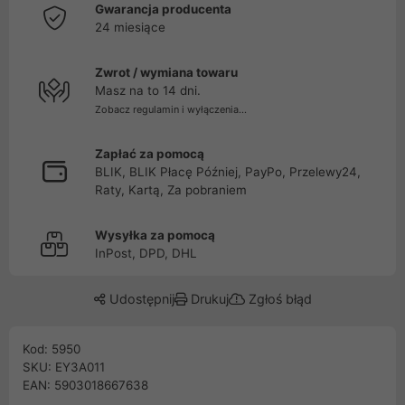
Gwarancja producenta
24 miesiące
Zwrot / wymiana towaru
Masz na to 14 dni.
Zobacz regulamin i wyłączenia...
Zapłać za pomocą
BLIK, BLIK Płacę Później, PayPo, Przelewy24,
Raty, Kartą, Za pobraniem
Wysyłka za pomocą
InPost, DPD, DHL
Udostępnij
Drukuj
Zgłoś błąd
Kod: 5950
SKU: EY3A011
EAN: 5903018667638