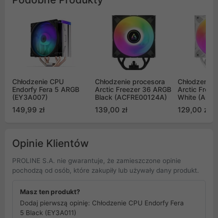
Chłodzenie CPU
Chłodzenie procesora
Chłodzenie 
Endorfy Fera 5 ARGB
Arctic Freezer 36 ARGB
Arctic Free
(EY3A007)
Black (ACFRE00124A)
White (ACF
149,99 zł
139,00 zł
129,00 zł
Opinie Klientów
PROLINE S.A. nie gwarantuje, że zamieszczone opinie
pochodzą od osób, które zakupiły lub używały dany produkt.
Masz ten produkt?
Dodaj pierwszą opinię: Chłodzenie CPU Endorfy Fera
5 Black (EY3A011)