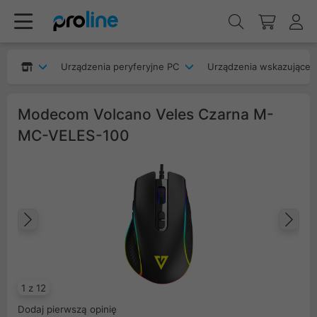
Urządzenia peryferyjne PC
Urządzenia wskazujące
Modecom Volcano Veles Czarna M-
MC-VELES-100
Poprzedni
Na
1 z 12
Dodaj pierwszą opinię