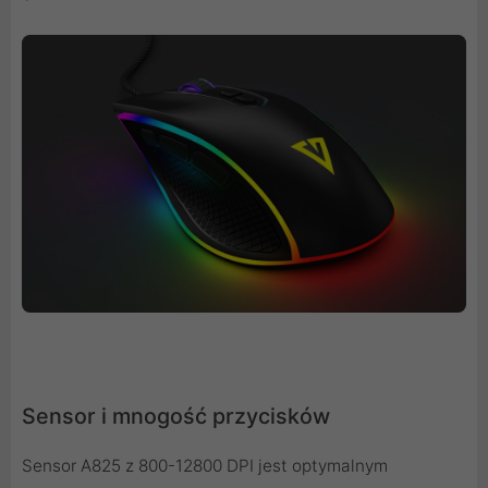
Sensor i mnogość przycisków
Sensor A825 z 800-12800 DPI jest optymalnym