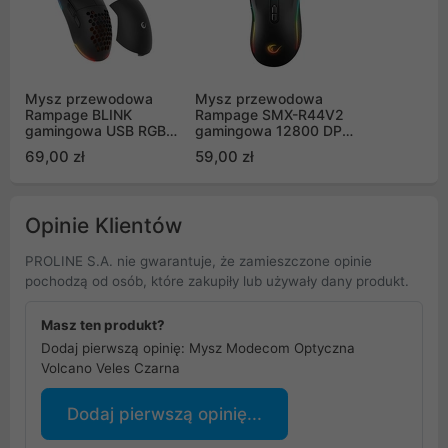
Mysz przewodowa
Mysz przewodowa
Rampage BLINK
Rampage SMX-R44V2
gamingowa USB RGB
gamingowa 12800 DPI
sensor optyczny 825F
RGB LED 1K Hz HUANO
69,00 zł
59,00 zł
czarna 12800 dpi
Makro czarna
Opinie Klientów
PROLINE S.A. nie gwarantuje, że zamieszczone opinie
pochodzą od osób, które zakupiły lub używały dany produkt.
Masz ten produkt?
Dodaj pierwszą opinię: Mysz Modecom Optyczna
Volcano Veles Czarna
Dodaj pierwszą opinię...