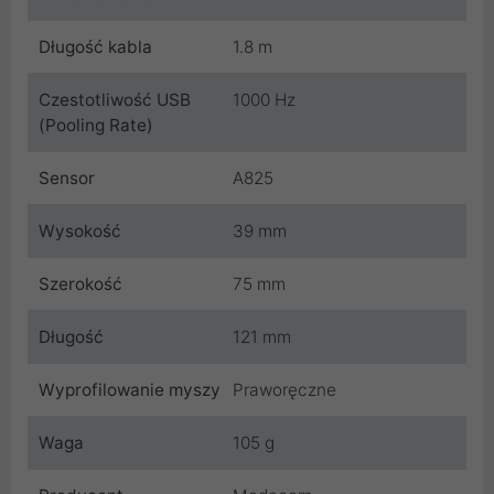
Długość kabla
1.8 m
Czestotliwość USB
1000 Hz
(Pooling Rate)
Sensor
A825
Wysokość
39 mm
Szerokość
75 mm
Długość
121 mm
Wyprofilowanie myszy
Praworęczne
Waga
105 g