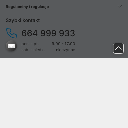
Regulaminy i regulacje
Szybki kontakt
664 999 933
pon. - pt.
9:00 - 17:00
sob. - niedz.
nieczynne
pomoc@proline.pl
Dołącz do nas
Zgłoś błąd na stronie
Proline SA z siedzibą w Mirkowie (55-095), przy ul. Brzozowej 5,
wpisana do rejestru przedsiębiorców Krajowego Rejestru Sądowego
przez Sąd Rejonowy dla Wrocławia-Fabrycznej we Wrocławiu, VI
Wydział Gospodarczy Krajowego Rejestru Sądowego pod nr KRS: