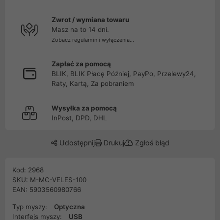
Zwrot / wymiana towaru
Masz na to 14 dni.
Zobacz regulamin i wyłączenia...
Zapłać za pomocą
BLIK, BLIK Płacę Później, PayPo, Przelewy24,
Raty, Kartą, Za pobraniem
Wysyłka za pomocą
InPost, DPD, DHL
Udostępnij
Drukuj
Zgłoś błąd
Kod: 2968
SKU: M-MC-VELES-100
EAN: 5903560980766
Typ myszy:
Optyczna
Interfejs myszy:
USB