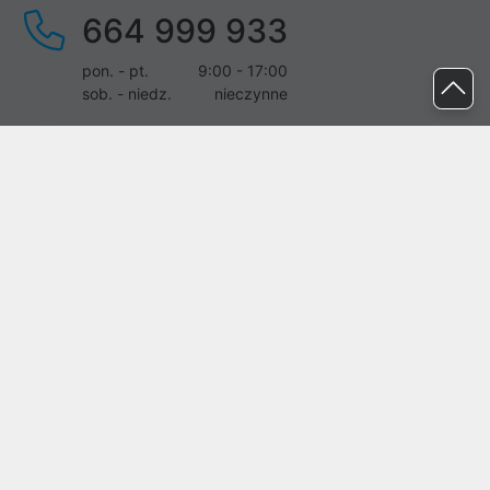
664 999 933
pon. - pt.
9:00 - 17:00
sob. - niedz.
nieczynne
pomoc@proline.pl
Dołącz do nas
Zgłoś błąd na stronie
Proline SA z siedzibą w Mirkowie (55-095), przy ul. Brzozowej 5,
wpisana do rejestru przedsiębiorców Krajowego Rejestru Sądowego
przez Sąd Rejonowy dla Wrocławia-Fabrycznej we Wrocławiu, VI
Wydział Gospodarczy Krajowego Rejestru Sądowego pod nr KRS:
0000282071, NIP: 8951898022, REGON: 020482041, BDO:
000437899. Kapitał zakładowy Spółki wynosi 500000,00 zł i został
on opłacony w całości.
© proline 1996 - 2026. Wszelkie prawa zastrzeżone.