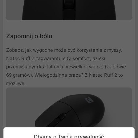
Zapomnij o bólu
Zobacz, jak wygodne może być korzystanie z myszy.
Natec Ruff 2 zagwarantuje Ci komfort, dzięki
przemyślanym kształtom i niewielkiej wadze (zaledwie
69 gramów). Wielogodzinna praca? Z Natec Ruff 2 to
możliwe.
Dbamy o Twoją prywatność