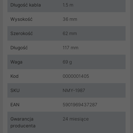
Długość kabla
1.5 m
Wysokość
36 mm
Szerokość
62 mm
Długość
117 mm
Waga
69 g
Kod
0000001405
SKU
NMY-1987
EAN
5901969437287
Gwarancja
24 miesiące
producenta