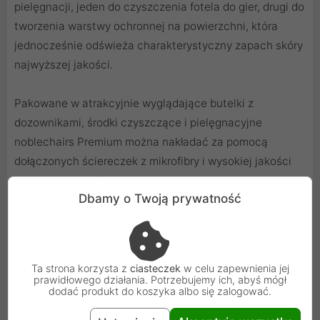
pielęgnacji, jeden do czyszczenia fotela do gier, drugi do
tworzenia warstwy ochronnej na powierzchni, która
jednocześnie odświeża charakterystyczny zapach skóry
najwyższej jakości.
Pakowane w atrakcyjnie wyglądające butelki z
dozownikami, środki czyszczące i pielęgnacyjne
noblechairs Premium można nakładać za pomocą
dołączonych ściereczek z mikrofibry i wysokiej jakości
gąbki polerskiej. Produkty czyszczące są pakowane
Dbamy o Twoją prywatność
razem w wysokiej jakości opakowania, które kojarzone
są przez wszystkich właścicieli znających markę
noblechairs.,
Ta strona korzysta z
ciasteczek
w celu zapewnienia jej
prawidłowego działania. Potrzebujemy ich, abyś mógł
dodać produkt do koszyka albo się zalogować.
Zawartość opakowania