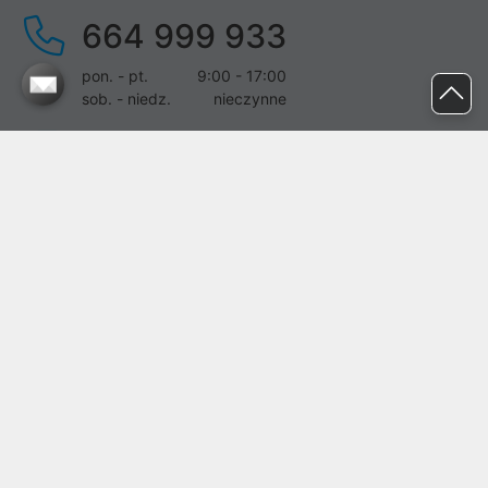
664 999 933
pon. - pt.
9:00 - 17:00
sob. - niedz.
nieczynne
pomoc@proline.pl
Dołącz do nas
Zgłoś błąd na stronie
Proline SA z siedzibą w Mirkowie (55-095), przy ul. Brzozowej 5,
wpisana do rejestru przedsiębiorców Krajowego Rejestru Sądowego
przez Sąd Rejonowy dla Wrocławia-Fabrycznej we Wrocławiu, VI
Wydział Gospodarczy Krajowego Rejestru Sądowego pod nr KRS:
0000282071, NIP: 8951898022, REGON: 020482041, BDO:
000437899. Kapitał zakładowy Spółki wynosi 500000,00 zł i został
on opłacony w całości.
© proline 1996 - 2026. Wszelkie prawa zastrzeżone.