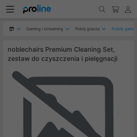
Gaming i streaming
Pokój gracza
Fotele gami
noblechairs Premium Cleaning Set,
zestaw do czyszczenia i pielęgnacji