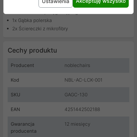
Akceptuję wszystko
Ustawienia
1x 100 ml żelu czyszczącego
1x 100 ml żelu pielęgnacyjnego
1x Gąbka polerska
2x Ściereczki z mikrofibry
Cechy produktu
Producent
noblechairs
Kod
NBL-AC-LCK-001
SKU
GAGC-130
EAN
4251442502188
Gwarancja
12 miesięcy
producenta