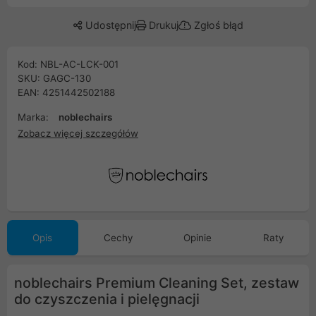
Udostępnij
Drukuj
Zgłoś błąd
Kod: NBL-AC-LCK-001
SKU: GAGC-130
EAN: 4251442502188
Marka:
noblechairs
Zobacz więcej szczegółów
Opis
Cechy
Opinie
Raty
noblechairs Premium Cleaning Set, zestaw
do czyszczenia i pielęgnacji