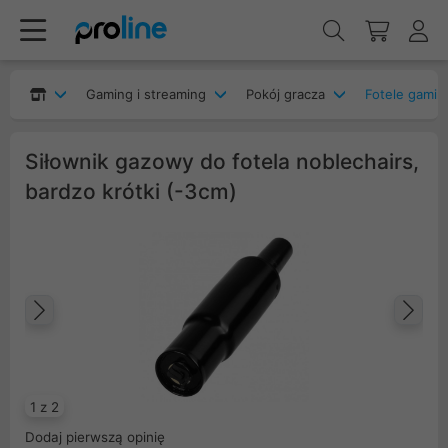
Gaming i streaming
Pokój gracza
Fotele gami
Siłownik gazowy do fotela noblechairs,
bardzo krótki (-3cm)
Poprzedni
Na
1 z 2
Dodaj pierwszą opinię