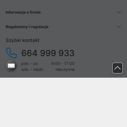
Informacje o firmie
Regulaminy i regulacje
Szybki kontakt
664 999 933
pon. - pt.
9:00 - 17:00
sob. - niedz.
nieczynne
pomoc@proline.pl
Dołącz do nas
Zgłoś błąd na stronie