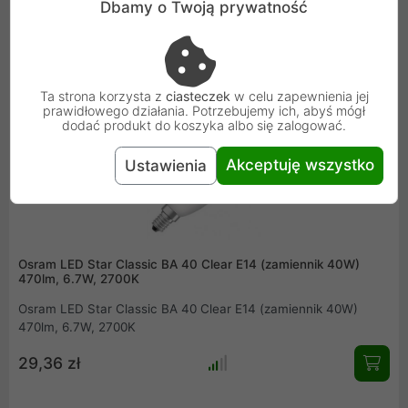
4000K
Dbamy o Twoją prywatność
25,00 zł
Ta strona korzysta z
ciasteczek
w celu zapewnienia jej
prawidłowego działania. Potrzebujemy ich, abyś mógł
dodać produkt do koszyka albo się zalogować.
Akceptuję wszystko
Ustawienia
Osram LED Star Classic BA 40 Clear E14 (zamiennik 40W)
470lm, 6.7W, 2700K
Osram LED Star Classic BA 40 Clear E14 (zamiennik 40W)
470lm, 6.7W, 2700K
29,36 zł