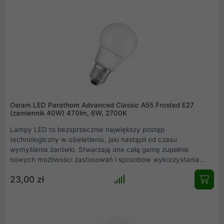
Osram LED Parathom Advanced Classic A55 Frosted E27
(zamiennik 40W) 470lm, 6W, 2700K
Lampy LED to bezsprzecznie największy postęp
technologiczny w oświetleniu, jaki nastąpił od czasu
wymyślenia żarówki. Stwarzają one całą gamę zupełnie
nowych możliwości zastosowań i sposobów wykorzystania
sztucznego oświetlenia, by polepszyć jakość życia ludzi. LEDy
23,00 zł
zużywają mniej energii w porównaniu do tradycyjnych lamp,
mają dłuższą żywotność i nie wymagają tak częstej wymiany.