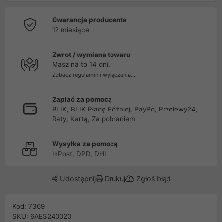
Gwarancja producenta
12 miesiące
Zwrot / wymiana towaru
Masz na to 14 dni.
Zobacz regulamin i wyłączenia...
Zapłać za pomocą
BLIK, BLIK Płacę Później, PayPo, Przelewy24,
Raty, Kartą, Za pobraniem
Wysyłka za pomocą
InPost, DPD, DHL
Udostępnij
Drukuj
Zgłoś błąd
Kod: 7369
SKU: 6AES240020