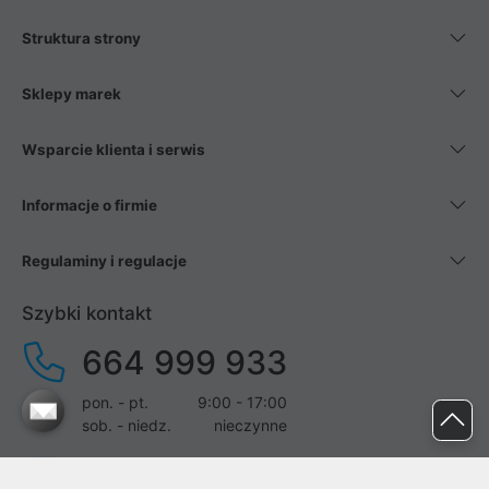
Struktura strony
Sklepy marek
Wsparcie klienta i serwis
Informacje o firmie
Regulaminy i regulacje
Szybki kontakt
664 999 933
pon. - pt.
9:00 - 17:00
sob. - niedz.
nieczynne
pomoc@proline.pl