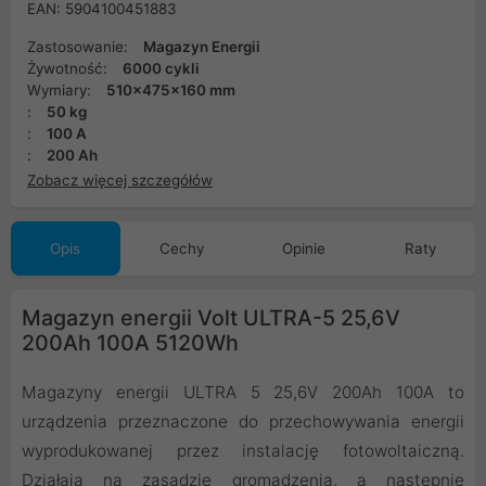
EAN: 5904100451883
Zastosowanie:
Magazyn Energii
Żywotność:
6000 cykli
Wymiary:
510x475x160 mm
:
50 kg
:
100 A
:
200 Ah
Zobacz więcej szczegółów
Opis
Cechy
Opinie
Raty
Magazyn energii Volt ULTRA-5 25,6V
200Ah 100A 5120Wh
Magazyny energii ULTRA 5 25,6V 200Ah 100A to
urządzenia przeznaczone do przechowywania energii
wyprodukowanej przez instalację fotowoltaiczną.
Działają na zasadzie gromadzenia, a następnie