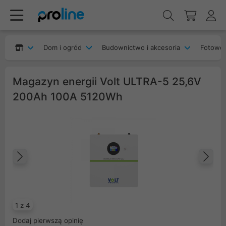
Dom i ogród
Budownictwo i akcesoria
Fotowol
Magazyn energii Volt ULTRA-5 25,6V
200Ah 100A 5120Wh
Poprzedni
Na
1 z 4
Dodaj pierwszą opinię