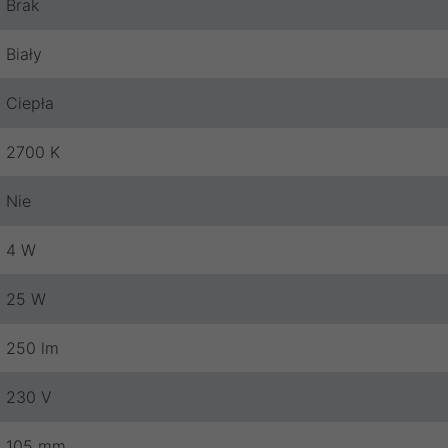
Brak
Biały
Ciepła
2700 K
Nie
4 W
25 W
250 lm
230 V
105 mm