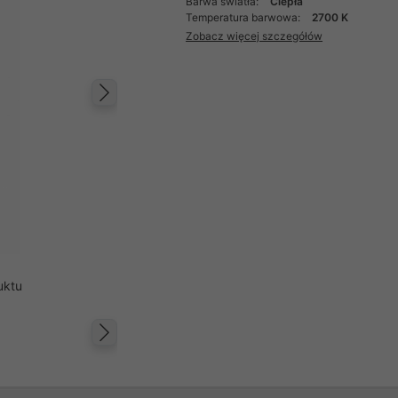
Barwa światła:
Ciepła
Temperatura barwowa:
2700 K
Zobacz więcej szczegółów
Następny
uktu
Następny