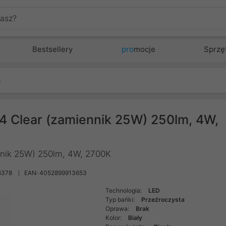
Bestsellery
pro
mocje
Sprzę
a
14 Clear (zamiennik 25W) 250lm, 4W,
nnik 25W) 250lm, 4W, 2700K
6378
EAN: 4052899913653
Technologia:
LED
Typ bańki:
Przeźroczysta
Oprawa:
Brak
Kolor:
Biały