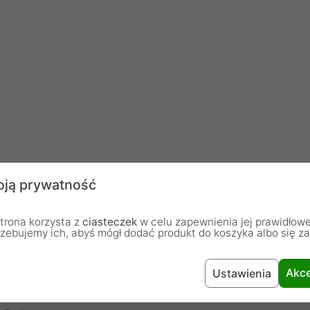
ją prywatność
trona korzysta z
ciasteczek
w celu zapewnienia jej prawidłowe
rzebujemy ich, abyś mógł dodać produkt do koszyka albo się z
LED
Akce
Ustawienia
Przeźroczysta