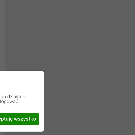
go działania.
alogować.
ptuję wszystko