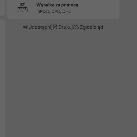
Wysyłka za pomocą
InPost, DPD, DHL
Udostępnij
Drukuj
Zgłoś błąd