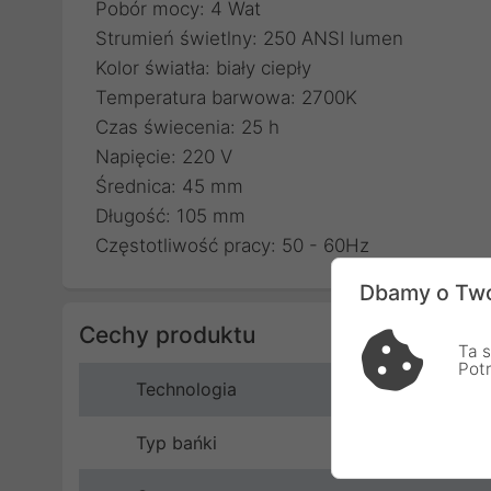
Pobór mocy: 4 Wat
Strumień świetlny: 250 ANSI lumen
Kolor światła: biały ciepły
Temperatura barwowa: 2700K
Czas świecenia: 25 h
Napięcie: 220 V
Średnica: 45 mm
Długość: 105 mm
Częstotliwość pracy: 50 - 60Hz
Dbamy o Two
Cechy produktu
Ta s
Pot
Technologia
Typ bańki