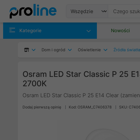
Produkty
Kategorie
Nowości
Producenci
Dom i ogród
Oświetlenie
Źródła światł
Kategorie
Osram LED Star Classic P 25 E
2700K
Osram LED Star Classic P 25 E14 Clear (zamie
Dodaj pierwszą opinię
Kod: OSRAM_C7406378
SKU: C740