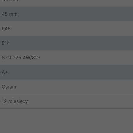
45 mm
P45
E14
S CLP25 4W/827
A+
Osram
12 miesięcy