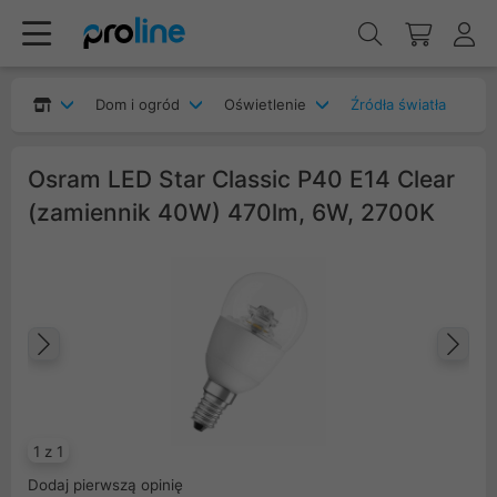
Dom i ogród
Oświetlenie
Źródła światła
Osram LED Star Classic P40 E14 Clear
(zamiennik 40W) 470lm, 6W, 2700K
Poprzedni
Na
1 z 1
Dodaj pierwszą opinię