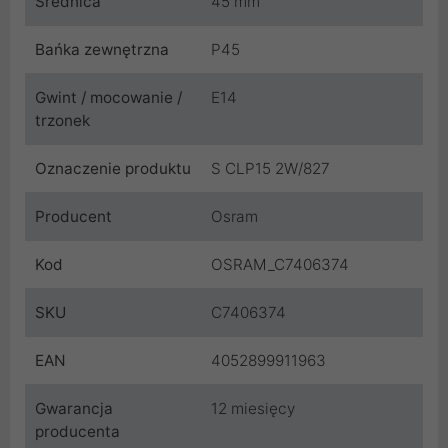
Średnica
45 mm
Bańka zewnętrzna
P45
Gwint / mocowanie /
E14
trzonek
Oznaczenie produktu
S CLP15 2W/827
Producent
Osram
Kod
OSRAM_C7406374
SKU
C7406374
EAN
4052899911963
Gwarancja
12 miesięcy
producenta