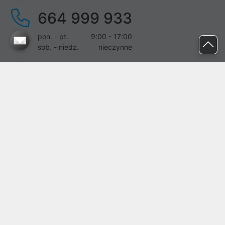
664 999 933
pon. - pt.
9:00 - 17:00
sob. - niedz.
nieczynne
pomoc@proline.pl
Dołącz do nas
Zgłoś błąd na stronie
Proline SA z siedzibą w Mirkowie (55-095), przy ul. Brzozowej 5,
wpisana do rejestru przedsiębiorców Krajowego Rejestru Sądowego
przez Sąd Rejonowy dla Wrocławia-Fabrycznej we Wrocławiu, VI
Wydział Gospodarczy Krajowego Rejestru Sądowego pod nr KRS:
0000282071, NIP: 8951898022, REGON: 020482041, BDO:
000437899. Kapitał zakładowy Spółki wynosi 500000,00 zł i został
on opłacony w całości.
© proline 1996 - 2026. Wszelkie prawa zastrzeżone.