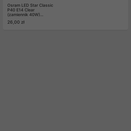
Osram LED Star Classic
P40 E14 Clear
(zamiennik 40W)
470lm, 6W, 2700K
26,00 zł