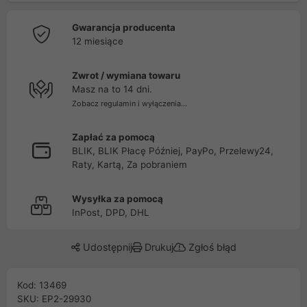
Gwarancja producenta
12 miesiące
Zwrot / wymiana towaru
Masz na to 14 dni.
Zobacz regulamin i wyłączenia...
Zapłać za pomocą
BLIK, BLIK Płacę Później, PayPo, Przelewy24,
Raty, Kartą, Za pobraniem
Wysyłka za pomocą
InPost, DPD, DHL
Udostępnij
Drukuj
Zgłoś błąd
Kod: 13469
SKU: EP2-29930