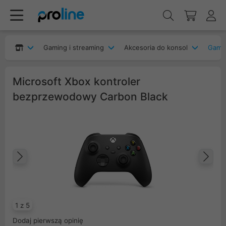
Gaming i streaming
Akcesoria do konsol
Game
Microsoft Xbox kontroler
bezprzewodowy Carbon Black
Poprzedni
Na
1 z 5
Dodaj pierwszą opinię