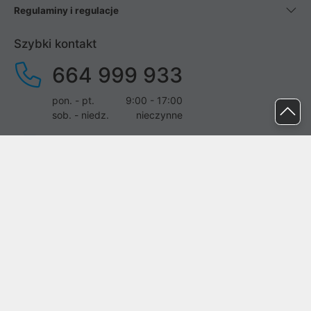
Regulaminy i regulacje
Szybki kontakt
664 999 933
pon. - pt.
9:00 - 17:00
sob. - niedz.
nieczynne
pomoc@proline.pl
Dołącz do nas
Zgłoś błąd na stronie
Proline SA z siedzibą w Mirkowie (55-095), przy ul. Brzozowej 5,
wpisana do rejestru przedsiębiorców Krajowego Rejestru Sądowego
przez Sąd Rejonowy dla Wrocławia-Fabrycznej we Wrocławiu, VI
Wydział Gospodarczy Krajowego Rejestru Sądowego pod nr KRS: