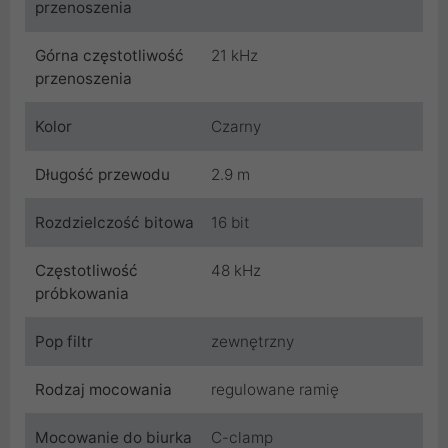
przenoszenia
Górna częstotliwość
21 kHz
przenoszenia
Kolor
Czarny
Długość przewodu
2.9 m
Rozdzielczość bitowa
16 bit
Częstotliwość
48 kHz
próbkowania
Pop filtr
zewnętrzny
Rodzaj mocowania
regulowane ramię
Mocowanie do biurka
C-clamp