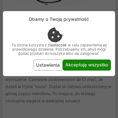
Dbamy o Twoją prywatność
Prosimy o ciszę, trwa nagranie
Kiedy dużo nagrywasz, to wiesz, że czasem nawet
Ta strona korzysta z
ciasteczek
w celu zapewnienia jej
prawidłowego działania. Potrzebujemy ich, abyś mógł
najmniejszy hałas może zepsuć materiał - zwłaszcza
dodać produkt do koszyka albo się zalogować.
podczas streamów na żywo. Twój Solum Streaming to
Akceptuję wszystko
Ustawienia
ogarnie. Jeśli na przykład poczujesz, że za moment
kichniesz, po prostu użyj wbudowanego przycisku
wyciszania. Czerwone podświetlenie da Ci znać, że
jesteś w trybie "mute". Został on celowo umieszczony w
górnej części mikrofonu. To miejsce, do którego
intuicyjnie sięgasz w awaryjnej sytuacji.