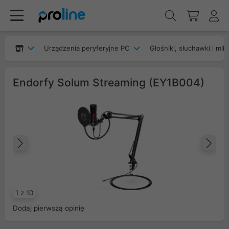
Urządzenia peryferyjne PC
Głośniki, słuchawki i mik
Endorfy Solum Streaming (EY1B004)
Poprzedni
Na
1 z 10
Dodaj pierwszą opinię