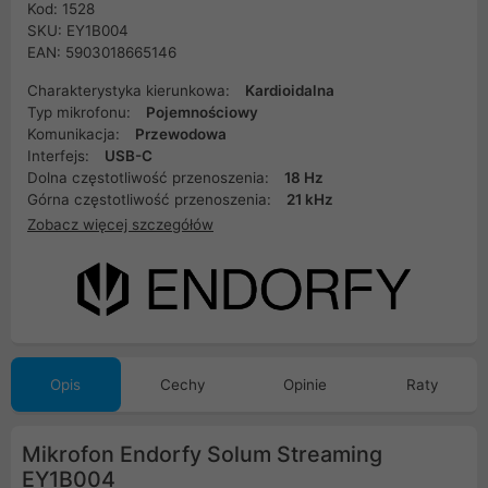
Kod: 1528
SKU: EY1B004
EAN: 5903018665146
Charakterystyka kierunkowa:
Kardioidalna
Typ mikrofonu:
Pojemnościowy
Komunikacja:
Przewodowa
Interfejs:
USB-C
Dolna częstotliwość przenoszenia:
18 Hz
Górna częstotliwość przenoszenia:
21 kHz
Zobacz więcej szczegółów
Opis
Cechy
Opinie
Raty
Mikrofon Endorfy Solum Streaming
EY1B004