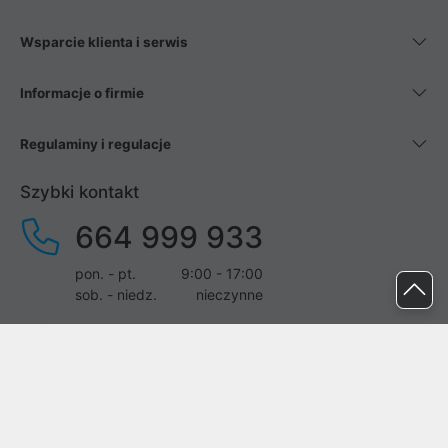
Wsparcie klienta i serwis
Informacje o firmie
Regulaminy i regulacje
Szybki kontakt
664 999 933
pon. - pt.
9:00 - 17:00
sob. - niedz.
nieczynne
pomoc@proline.pl
Dołącz do nas