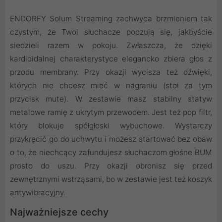
ENDORFY Solum Streaming zachwyca brzmieniem tak
czystym, że Twoi słuchacze poczują się, jakbyście
siedzieli razem w pokoju. Zwłaszcza, że dzięki
kardioidalnej charakterystyce elegancko zbiera głos z
przodu membrany. Przy okazji wycisza też dźwięki,
których nie chcesz mieć w nagraniu (stoi za tym
przycisk mute). W zestawie masz stabilny statyw
metalowe ramię z ukrytym przewodem. Jest też pop filtr,
który blokuje spółgłoski wybuchowe. Wystarczy
przykręcić go do uchwytu i możesz startować bez obaw
o to, że niechcący zafundujesz słuchaczom głośne BUM
prosto do uszu. Przy okazji obronisz się przed
zewnętrznymi wstrząsami, bo w zestawie jest też koszyk
antywibracyjny.
Najważniejsze cechy