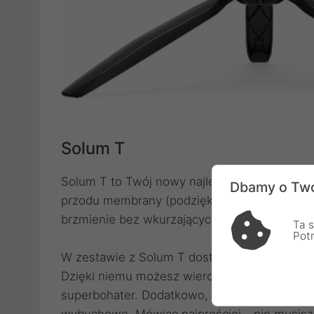
Solum T
Solum T to Twój nowy najlepszy kumpel od ro
Dbamy o Two
przodu membrany (podziękuj za to kardioidal
brzmienie bez wkurzających hałasów w tle.
Ta s
Pot
W zestawie z Solum T dostajesz stabilny s
Dzięki niemu możesz wiercić się przy biurku, 
superbohater. Dodatkowo, dołączony piankowy
wybuchowe. Mówiąc najprościej - nie musisz