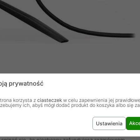
zmów i nagrań. Ten mikrofon elegancko zbiera głos z
ją prywatność
nej charakterystyce) i zapewnia pełne niuansów
trona korzysta z
ciasteczek
w celu zapewnienia jej prawidłowe
rzebujemy ich, abyś mógł dodać produkt do koszyka albo się z
tatyw z wbudowanym koszykiem antywibracyjnym.
a on ochroni mikrofon przed wstrząsami jak (stabilny)
Akce
Ustawienia
 pop filtr trzyma w ryzach wszystkie spółgłoski
 spinać się, że niechcący zafundujesz rozmówcom