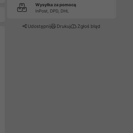
Wysyłka za pomocą
InPost, DPD, DHL
Udostępnij
Drukuj
Zgłoś błąd