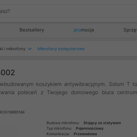
Bestsellery
pro
mocje
Sprzę
ki i mikrofony
Mikrofony komputerowe
B002
 z wbudowanym koszykiem antywibracyjnym. Solum T t
awania poleceń z Twojego domowego biura centru
903018665184
Budowa mikrofonu:
Stojący ze statywem
Typ mikrofonu:
Pojemnościowy
Komunikacja:
Przewodowa