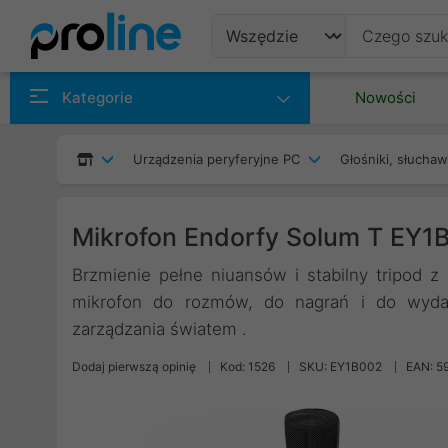
Produkty
Kategorie
Nowości
Producenci
Urządzenia peryferyjne PC
Głośniki, słuchaw
Kategorie
Mikrofon Endorfy Solum T EY1
Brzmienie pełne niuansów i stabilny tripod
mikrofon do rozmów, do nagrań i do wyd
zarządzania światem .
Dodaj pierwszą opinię
Kod: 1526
SKU: EY1B002
EAN: 5