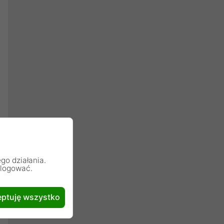
go działania.
alogować.
ptuję wszystko