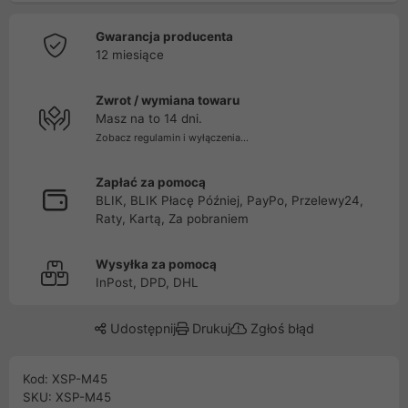
Gwarancja producenta
12 miesiące
Zwrot / wymiana towaru
Masz na to 14 dni.
Zobacz regulamin i wyłączenia...
Zapłać za pomocą
BLIK, BLIK Płacę Później, PayPo, Przelewy24,
Raty, Kartą, Za pobraniem
Wysyłka za pomocą
InPost, DPD, DHL
Udostępnij
Drukuj
Zgłoś błąd
Kod: XSP-M45
SKU: XSP-M45