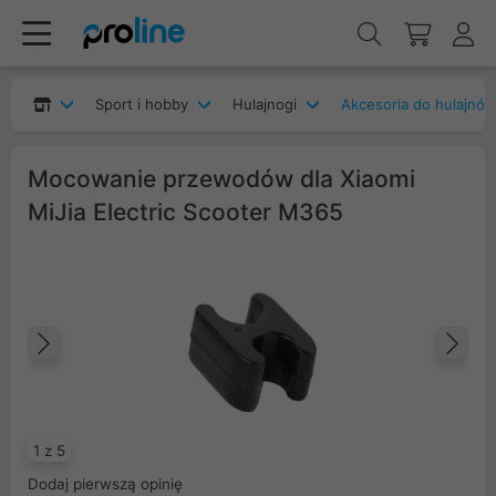
Sport i hobby
Hulajnogi
Akcesoria do hulajnóg
Mocowanie przewodów dla Xiaomi
MiJia Electric Scooter M365
Poprzedni
Na
1 z 5
Dodaj pierwszą opinię