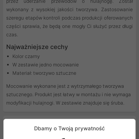
przez uderzanie przewodów o hulajnogę. Został
wykonany z wysokiej jakości tworzywa. Zastosowanie
szeregu etapów kontroli podczas produkcji oferowanych
części sprawia, że będą one mogły Ci służyć przez długi
czas.
Najważniejsze cechy
Kolor czarny
W zestawie jedno mocowanie
Materiał: tworzywo sztuczne
Mocowanie wykonane jest z wytrzymałego tworzywa
sztucznego. Produkt jest łatwy w montażu i nie wymaga
modyfikacji hulajnogi. W zestawie znajduje się śruba.
Cechy produktu
Dbamy o Twoją prywatność