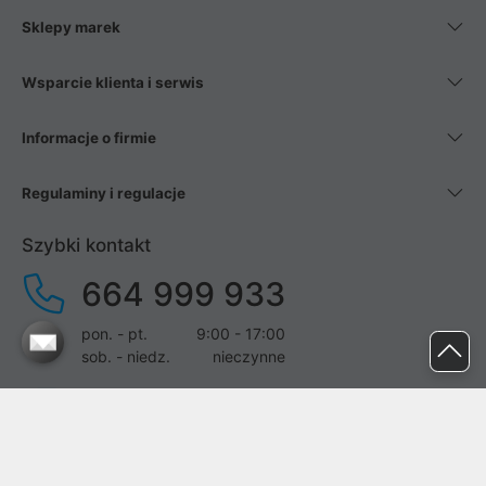
Sklepy marek
Wsparcie klienta i serwis
Informacje o firmie
Regulaminy i regulacje
Szybki kontakt
664 999 933
pon. - pt.
9:00 - 17:00
sob. - niedz.
nieczynne
pomoc@proline.pl
Dołącz do nas