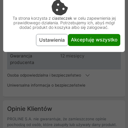
Producent
OEM
Kod
XSP-M45
Ta strona korzysta z
ciasteczek
w celu zapewnienia jej
prawidłowego działania. Potrzebujemy ich, abyś mógł
dodać produkt do koszyka albo się zalogować.
SKU
XSP-M45
Akceptuję wszystko
Ustawienia
EAN
5904506100354
Gwarancja
12 miesięcy
producenta
Osoba odpowiedzialna i bezpieczeństwo
Uniwersalna informacja o bezpieczeństwie
Opinie Klientów
PROLINE S.A. nie gwarantuje, że zamieszczone opinie
pochodzą od osób, które zakupiły lub używały dany produkt.