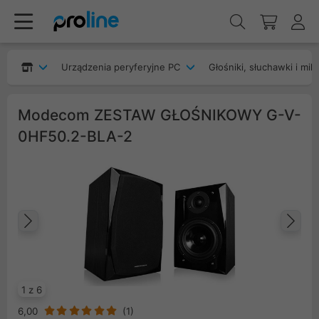
Urządzenia peryferyjne PC
Głośniki, słuchawki i mik
Modecom ZESTAW GŁOŚNIKOWY G-V-
0HF50.2-BLA-2
Poprzedni
Na
1 z 6
6,00
(
1
)