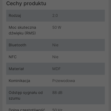
Cechy produktu
Rodzaj
2.0
Moc skuteczna
50 W
dźwięku (RMS)
Bluetooth
Nie
NFC
Nie
Materiał
MDF
Kominikacja
Przewodowa
Odstęp sygnału od
88 dB
szumu
Dolna częstotliwość
50 Hz