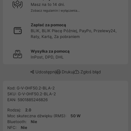
Masz na to 14 dni.
Zobacz regulamin i wyłączenia...
Zapłać za pomocą
BLIK, BLIK Płacę Później, PayPo, Przelewy24,
Raty, Kartą, Za pobraniem
Wysyłka za pomocą
InPost, DPD, DHL
Udostępnij
Drukuj
Zgłoś błąd
Kod: G-V-0HF50.2-BLA-2
SKU: G-V-0HF50.2-BLA-2
EAN: 5901885246826
Rodzaj:
2.0
Moc skuteczna dźwięku (RMS):
50 W
Bluetooth:
Nie
NFC:
Nie