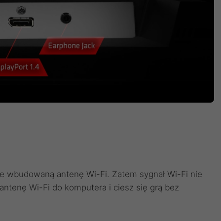
 wbudowaną antenę Wi-Fi. Zatem sygnał Wi-Fi nie
antenę Wi-Fi do komputera i ciesz się grą bez