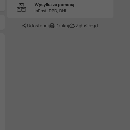
Wysyłka za pomocą
InPost, DPD, DHL
Udostępnij
Drukuj
Zgłoś błąd