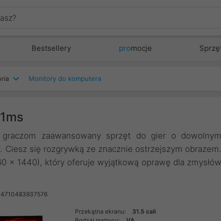
Bestsellery
pro
mocje
Sprzę
ria
Monitory do komputera
 1ms
 graczom zaawansowany sprzęt do gier o dowolny
. Ciesz się rozgrywką ze znacznie ostrzejszym obrazem
 x 1440), który oferuje wyjątkową oprawę dla zmysłó
 4710483937576
Przekątna ekranu:
31.5 cali
Rodzaj matrycy:
VA