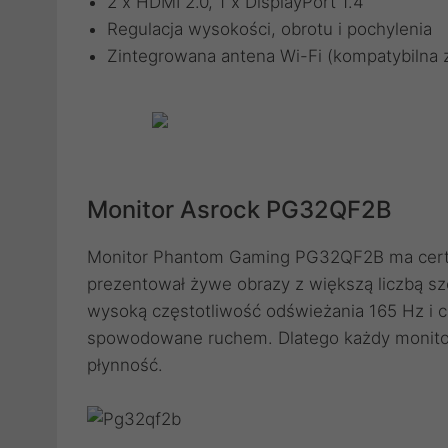
2 x HDMI 2.0, 1 x DisplayPort 1.4
Regulacja wysokości, obrotu i pochylenia
Zintegrowana antena Wi-Fi (kompatybilna z
Monitor Asrock PG32QF2B
Monitor Phantom Gaming PG32QF2B ma certyf
prezentował żywe obrazy z większą liczbą sz
wysoką częstotliwość odświeżania 165 Hz i 
spowodowane ruchem. Dlatego każdy monit
płynność.