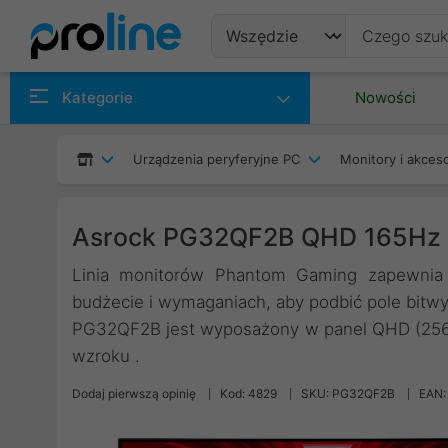
Produkty
Kategorie
Nowości
Producenci
Urządzenia peryferyjne PC
Monitory i akceso
Kategorie
Asrock PG32QF2B QHD 165Hz
Linia monitorów Phantom Gaming zapewnia
budżecie i wymaganiach, aby podbić pole bitwy
PG32QF2B jest wyposażony w panel QHD (2560
wzroku .
Dodaj pierwszą opinię
Kod: 4829
SKU: PG32QF2B
EAN: