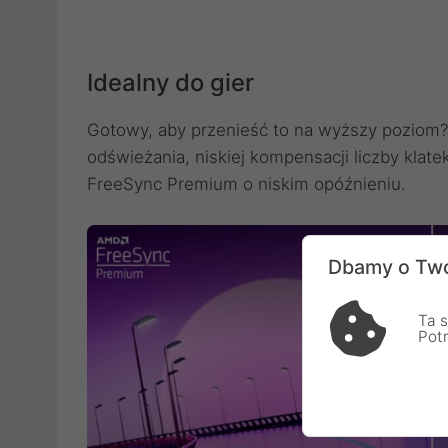
Idealny do gier
Gotowy, aby przenieść to na wyższy poziom? 
odświeżania, niskiej kompensacji liczby kla
FreeSync Premium o niskim opóźnieniu.
Dbamy o Two
Ta s
Pot