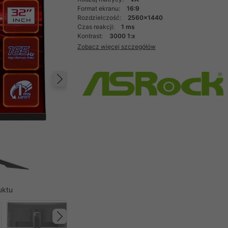
Format ekranu:
16:9
Rozdzielczość:
2560x1440
Czas reakcji:
1 ms
Kontrast:
3000 1:x
Zobacz więcej szczegółów
Następny
uktu
Następny