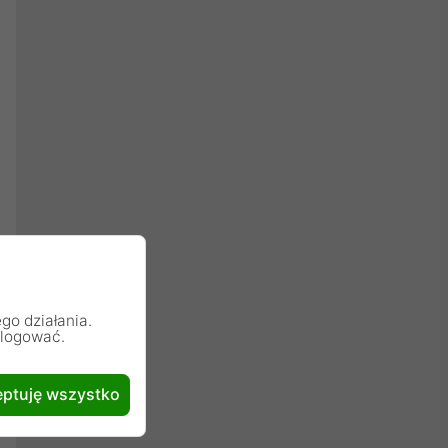
go działania.
alogować.
ptuję wszystko