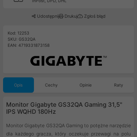
InPost, DPD, DHL
Udostępnij
Drukuj
Zgłoś błąd
Kod: 12253
SKU: GS32QA
EAN: 4719331873158
Opis
Cechy
Opinie
Raty
Monitor Gigabyte GS32QA Gaming 31,5"
IPS WQHD 180Hz
Monitor Gigabyte GS32QA Gaming to potężne narzędzie
dla każdego gracza, który oczekuje przewagi na polu