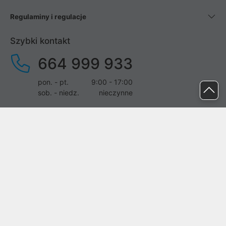
Regulaminy i regulacje
Szybki kontakt
664 999 933
pon. - pt.
9:00 - 17:00
sob. - niedz.
nieczynne
pomoc@proline.pl
Dołącz do nas
Zgłoś błąd na stronie
Proline SA z siedzibą w Mirkowie (55-095), przy ul. Brzozowej 5,
wpisana do rejestru przedsiębiorców Krajowego Rejestru Sądowego
przez Sąd Rejonowy dla Wrocławia-Fabrycznej we Wrocławiu, VI
Wydział Gospodarczy Krajowego Rejestru Sądowego pod nr KRS: