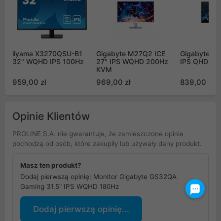
iiyama X3270QSU-B1
Gigabyte M27Q2 ICE
Gigabyte G
32" WQHD IPS 100Hz
27" IPS WQHD 200Hz
IPS QHD 24
KVM
959,00 zł
969,00 zł
839,00 zł
Opinie Klientów
PROLINE S.A. nie gwarantuje, że zamieszczone opinie
pochodzą od osób, które zakupiły lub używały dany produkt.
Masz ten produkt?
Dodaj pierwszą opinię: Monitor Gigabyte GS32QA
Gaming 31,5" IPS WQHD 180Hz
Dodaj pierwszą opinię...