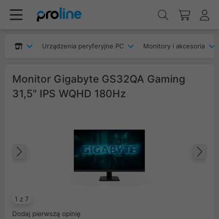
Urządzenia peryferyjne PC
Monitory i akcesoria
Monitor Gigabyte GS32QA Gaming
31,5" IPS WQHD 180Hz
Poprzedni
Na
1 z 7
Dodaj pierwszą opinię