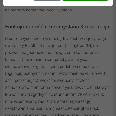
cieszyć się szerszym zakresem jasności i głębszymi
kolorami w kompatybilnych tytułach.
Funkcjonalność i Przemyślana Konstrukcja
Monitor wyposażono w niezbędny zestaw złączy, w tym
dwa porty HDMI 2.0 oraz jeden DisplayPort 1.4, co
pozwala na jednoczesne podłączenie komputera i
konsoli. Dopełnieniem jest praktyczne wyjście
słuchawkowe. Ergonomiczna podstawa umożliwia
regulację pochylenia ekranu w zakresie od -5° do +20°.
Jeśli potrzebujesz większej swobody, możesz
zamontować monitor na dowolnym uchwycie biurkowym
lub ściennym zgodnym ze standardem VESA 100x100
mm. Wbudowany zasilacz ułatwia organizację
okablowania na biurku, a gniazdo Kensington Lock
pozwala zabezpieczyć urządzenie przed kradzieżą.