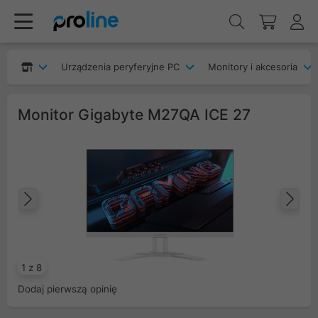
Urządzenia peryferyjne PC
Monitory i akcesoria
Monitor Gigabyte M27QA ICE 27
Poprzedni
Na
1 z 8
Dodaj pierwszą opinię