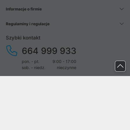
Informacje o firmie
Regulaminy i regulacje
Szybki kontakt
664 999 933
pon. - pt.
9:00 - 17:00
sob. - niedz.
nieczynne
pomoc@proline.pl
Dołącz do nas
Zgłoś błąd na stronie
Proline SA z siedzibą w Mirkowie (55-095), przy ul. Brzozowej 5,