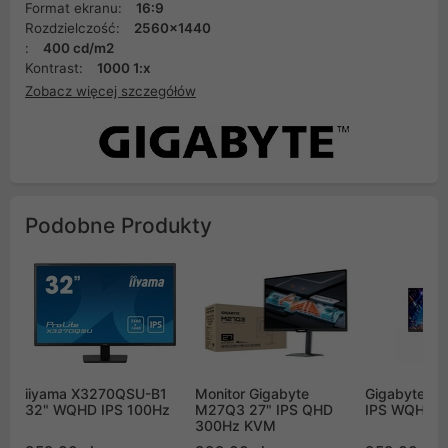
Format ekranu:
16:9
Rozdzielczość:
2560x1440
:
400 cd/m2
Kontrast:
1000 1:x
Zobacz więcej szczegółów
Podobne Produkty
iiyama X3270QSU-B1
Monitor Gigabyte
Gigabyte M
32" WQHD IPS 100Hz
M27Q3 27" IPS QHD
IPS WQHD 
300Hz KVM