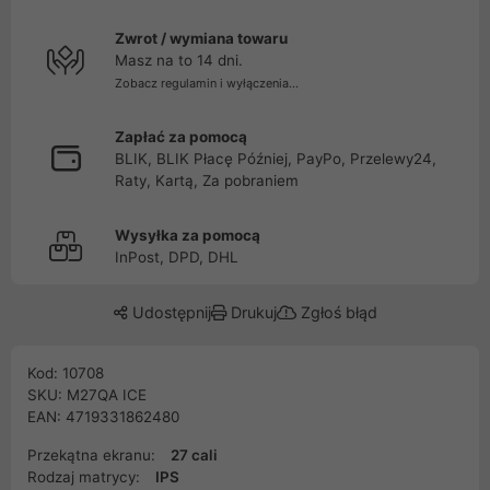
Zwrot / wymiana towaru
Masz na to 14 dni.
Zobacz regulamin i wyłączenia...
Zapłać za pomocą
BLIK, BLIK Płacę Później, PayPo, Przelewy24,
Raty, Kartą, Za pobraniem
Wysyłka za pomocą
InPost, DPD, DHL
Udostępnij
Drukuj
Zgłoś błąd
Kod: 10708
SKU: M27QA ICE
EAN: 4719331862480
Przekątna ekranu:
27 cali
Rodzaj matrycy:
IPS