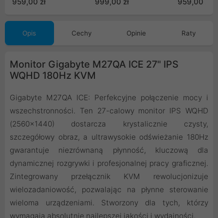
959,00 zł
999,00 zł
959,00 zł
Opis
Cechy
Opinie
Raty
Monitor Gigabyte M27QA ICE 27" IPS
WQHD 180Hz KVM
Gigabyte M27QA ICE: Perfekcyjne połączenie mocy i
wszechstronności. Ten 27-calowy monitor IPS WQHD
(2560x1440) dostarcza krystalicznie czysty,
szczegółowy obraz, a ultrawysokie odświeżanie 180Hz
gwarantuje niezrównaną płynność, kluczową dla
dynamicznej rozgrywki i profesjonalnej pracy graficznej.
Zintegrowany przełącznik KVM rewolucjonizuje
wielozadaniowość, pozwalając na płynne sterowanie
wieloma urządzeniami. Stworzony dla tych, którzy
wymagają absolutnie najlepszej jakości i wydajności.