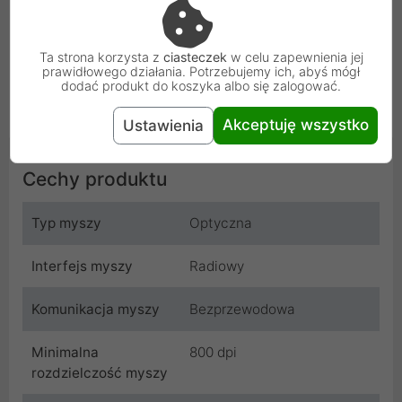
Ta strona korzysta z
ciasteczek
w celu zapewnienia jej
prawidłowego działania. Potrzebujemy ich, abyś mógł
dodać produkt do koszyka albo się zalogować.
Akceptuję wszystko
Ustawienia
Cechy produktu
Typ myszy
Optyczna
Interfejs myszy
Radiowy
Komunikacja myszy
Bezprzewodowa
Minimalna
800 dpi
rozdzielczość myszy