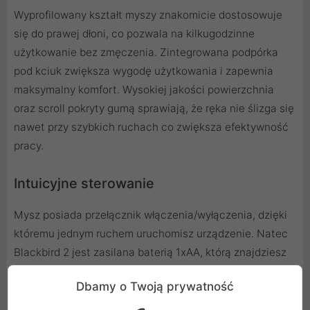
Wyprofilowany kształt myszy znakomicie dostosowuje
się do prawej dłoni, co pozwala na kilkugodzinne
użytkowanie bez zmęczenia. Zintegrowana podpórka
pod kciuk zwiększa wygodę użytkowania i zapewnia
maksymalny komfort. Wysokiej jakości powierzchnia
oraz scroll pokryty gumą sprawiają, że ręka nie ślizga się
nawet przy szybkich ruchach co zwiększa efektywność
pracy.
Intuicyjne sterowanie
Mysz posiada przełącznik włączenia/wyłączenia, dzięki
któremu jednym ruchem uruchomisz urządzenie. Natec
Blackbird 2 jest zasilana baterią 1xAA, którą znajdziesz
w zestawie.
Dbamy o Twoją prywatność