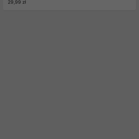
29,99 zł
NMY-1874