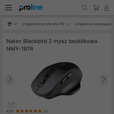
Urządzenia peryferyjne PC
Urządzenia wskazujące
Natec Blackbird 2 mysz bezklikowa
NMY-1874
Poprzedni
Na
1 z 7
6,00
(
1
)