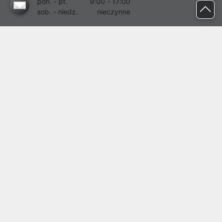
pon. - pt.
9:00 - 17:00
sob. - niedz.
nieczynne
pomoc@proline.pl
Dołącz do nas
Zgłoś błąd na stronie
Proline SA z siedzibą w Mirkowie (55-095), przy ul. Brzozowej 5,
wpisana do rejestru przedsiębiorców Krajowego Rejestru Sądowego
przez Sąd Rejonowy dla Wrocławia-Fabrycznej we Wrocławiu, VI
Wydział Gospodarczy Krajowego Rejestru Sądowego pod nr KRS:
0000282071, NIP: 8951898022, REGON: 020482041, BDO:
000437899. Kapitał zakładowy Spółki wynosi 500000,00 zł i został
on opłacony w całości.
© proline 1996 - 2026. Wszelkie prawa zastrzeżone.