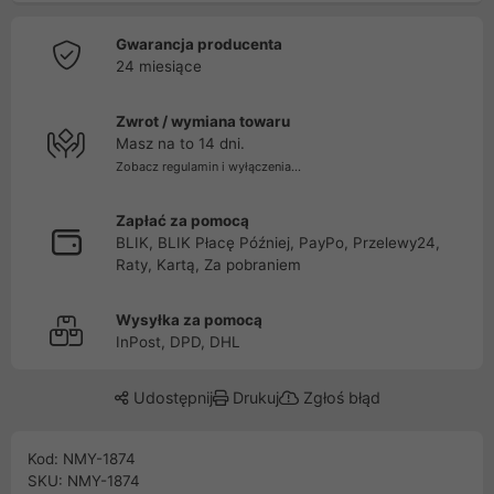
Gwarancja producenta
24 miesiące
Zwrot / wymiana towaru
Masz na to 14 dni.
Zobacz regulamin i wyłączenia...
Zapłać za pomocą
BLIK, BLIK Płacę Później, PayPo, Przelewy24,
Raty, Kartą, Za pobraniem
Wysyłka za pomocą
InPost, DPD, DHL
Udostępnij
Drukuj
Zgłoś błąd
Kod: NMY-1874
SKU: NMY-1874