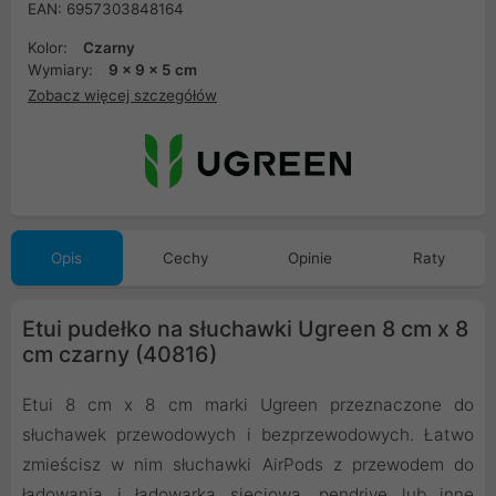
EAN: 6957303848164
Kolor:
Czarny
Wymiary:
9 x 9 x 5 cm
Zobacz więcej szczegółów
Opis
Cechy
Opinie
Raty
Etui pudełko na słuchawki Ugreen 8 cm x 8
cm czarny (40816)
Etui 8 cm x 8 cm marki Ugreen przeznaczone do
słuchawek przewodowych i bezprzewodowych. Łatwo
zmieścisz w nim słuchawki AirPods z przewodem do
ładowania i ładowarką sieciową, pendrive lub inne