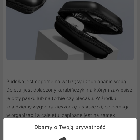
Pudełko jest odporne na wstrząsy i zachlapanie wodą.
Do etui jest dołączony karabińczyk, na którym zawiesisz
je przy pasku lub na torbie czy plecaku. W środku
znajdziemy wygodną kieszonkę z siateczki, co pomaga
w organizacji a całe etui zapinane jest na zamek
błyskawiczny.
Dbamy o Twoją prywatność