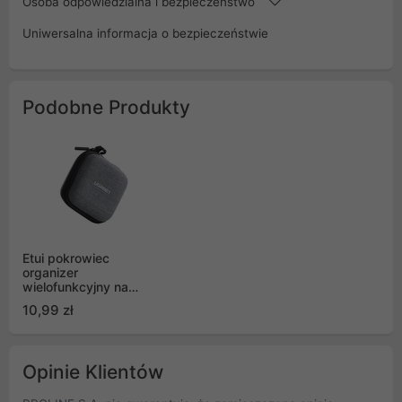
Osoba odpowiedzialna i bezpieczeństwo
Uniwersalna informacja o bezpieczeństwie
Podobne Produkty
Etui pokrowiec
organizer
wielofunkcyjny na
akcesoria szary Ugreen
10,99 zł
(LP128)
Opinie Klientów