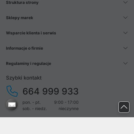
Struktura strony
Sklepy marek
Wsparcie klienta i serwis
Informacje o firmie
Regulaminy i regulacje
Szybki kontakt
664 999 933
pon. - pt.
9:00 - 17:00
sob. - niedz.
nieczynne
pomoc@proline.pl
Dołącz do nas