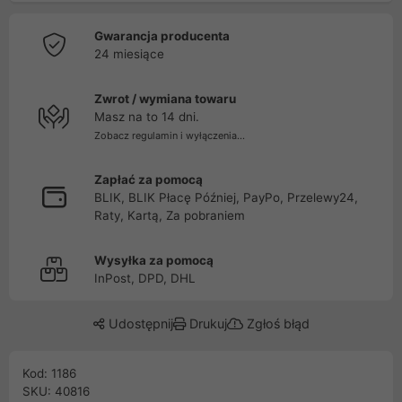
Gwarancja producenta
24 miesiące
Zwrot / wymiana towaru
Masz na to 14 dni.
Zobacz regulamin i wyłączenia...
Zapłać za pomocą
BLIK, BLIK Płacę Później, PayPo, Przelewy24,
Raty, Kartą, Za pobraniem
Wysyłka za pomocą
InPost, DPD, DHL
Udostępnij
Drukuj
Zgłoś błąd
Kod: 1186
SKU: 40816